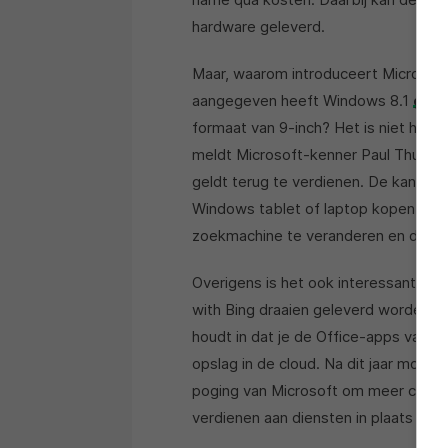
hardware geleverd.
Maar, waarom introduceert Microsoft
aangegeven heeft Windows 8.1
grat
formaat van 9-inch? Het is niet helem
meldt Microsoft-kenner Paul Thurrot
geldt terug te verdienen. De kans i
Windows tablet of laptop kopen toch 
zoekmachine te veranderen en dus s
Overigens is het ook interessant om
with Bing draaien geleverd worden m
houdt in dat je de Office-apps van Mic
opslag in de cloud. Na dit jaar moet 
poging van Microsoft om meer cons
verdienen aan diensten in plaats va