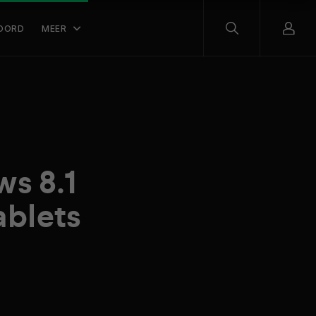
OORD
MEER
ws 8.1
ablets