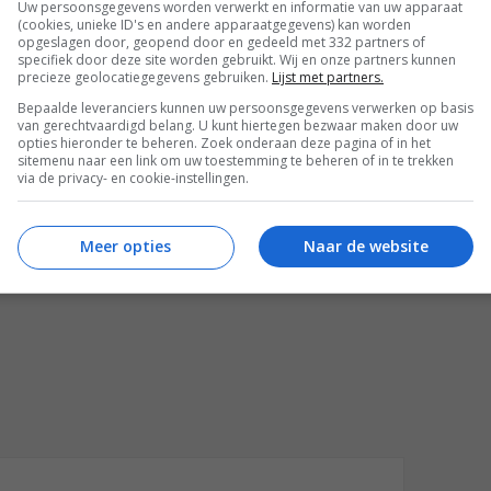
Uw persoonsgegevens worden verwerkt en informatie van uw apparaat
(cookies, unieke ID's en andere apparaatgegevens) kan worden
opgeslagen door, geopend door en gedeeld met 332 partners of
specifiek door deze site worden gebruikt. Wij en onze partners kunnen
precieze geolocatiegegevens gebruiken.
Lijst met partners.
Bepaalde leveranciers kunnen uw persoonsgegevens verwerken op basis
van gerechtvaardigd belang. U kunt hiertegen bezwaar maken door uw
opties hieronder te beheren. Zoek onderaan deze pagina of in het
sitemenu naar een link om uw toestemming te beheren of in te trekken
via de privacy- en cookie-instellingen.
REACTIES (2)
Meer opties
Naar de website