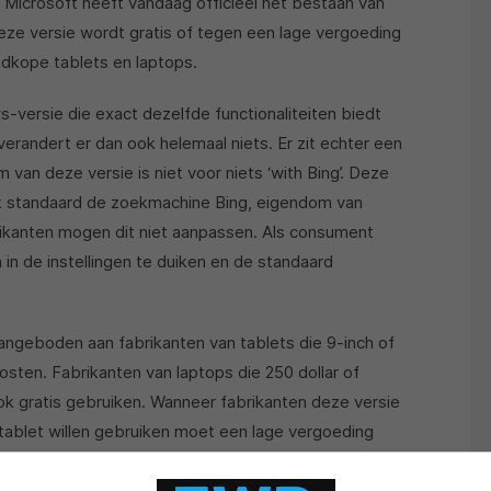
 Microsoft heeft vandaag officieel het bestaan van
eze versie wordt gratis of tegen een lage vergoeding
dkope tablets en laptops.
-versie die exact dezelfde functionaliteiten biedt
verandert er dan ook helemaal niets. Er zit echter een
van deze versie is niet voor niets ‘with Bing’. Deze
jk standaard de zoekmachine Bing, eigendom van
ikanten mogen dit niet aanpassen. Als consument
in de instellingen te duiken en de standaard
angeboden aan fabrikanten van tablets die 9-inch of
kosten. Fabrikanten van laptops die 250 dollar of
k gratis gebruiken. Wanneer fabrikanten deze versie
tablet willen gebruiken moet een lage vergoeding
nten biedt Windows 8.1 with Bing dus voordelen, met
rsie niet los gekocht worden en wordt dus altijd met