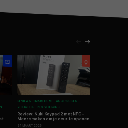
REVIEWS
SMARTHOME
ACCESSOIRES
EVENEMENT
NIEUW
EN
VEILIGHEID EN BEVEILIGING
Demonstratie
Prophecy 7 en 
Review: Nuki Keypad 2 met NFC –
AudioZaal
st
Meer smaken om je deur te openen
18 FEBRUARI 2026
24 MAART 2026