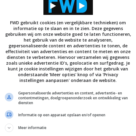
 een nieuwe Windows-versie wanneer het bedrijf al
FWD gebruikt cookies (en vergelijkbare technieken) om
informatie op te slaan en in te zien. Deze gegevens
is beschikbaar te stellen
voor tablets met een
gebruiken wij om onze website goed te laten functioneren,
aal duidelijk of Microsoft hier aan vasthoudt, zo
het gebruik van de website te analyseren,
gepersonaliseerde content en advertenties te tonen, de
, maar met de Bing-versie probeert Microsoft wat
effectiviteit van advertenties en content te meten en onze
s namelijk groot dat mensen die een goedkope
diensten te verbeteren. Hiervoor verzamelen wij gegevens
zoals unieke advertentie ID’s, geolocatie en surfgedrag. Je
niet in de instellingen gaan zitten om de
kunt je cookie instellingen wijzigen door het gebruik van
tandaard gebruikmaken van Bing.
onderstaande 'Meer opties' knop of via 'Privacy
instellingen aanpassen' onderaan de website.
 te weten dat sommige tablets die op Windows 8.1
Gepersonaliseerde advertenties en content, advertentie- en
et een gratis jaarabonnement op Office 365. Dit
contentmetingen, doelgroepenonderzoek en ontwikkeling van
rosoft een jaar gratis kunt gebruiken, inclusief
diensten
er wel voor betaald worden. Ook dit is weer een
Informatie op een apparaat opslaan en/of openen
umenten aan het Windows ecosysteem en geld te
n hardware en besturingssystemen.
Meer informatie