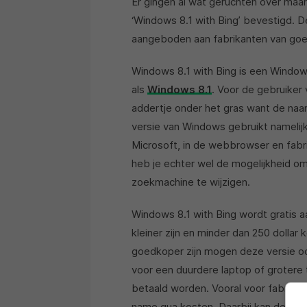
Er gingen al wat geruchten over maar
‘Windows 8.1 with Bing’ bevestigd. D
aangeboden aan fabrikanten van goe
Windows 8.1 with Bing is een Windows
als
Windows 8.1
. Voor de gebruiker 
addertje onder het gras want de naam 
versie van Windows gebruikt nameli
Microsoft, in de webbrowser en fabr
heb je echter wel de mogelijkheid om 
zoekmachine te wijzigen.
Windows 8.1 with Bing wordt gratis a
kleiner zijn en minder dan 250 dollar 
goedkoper zijn mogen deze versie oo
voor een duurdere laptop of grotere 
betaald worden. Vooral voor fabrika
name qua kosten. Daarbij kan deze ve