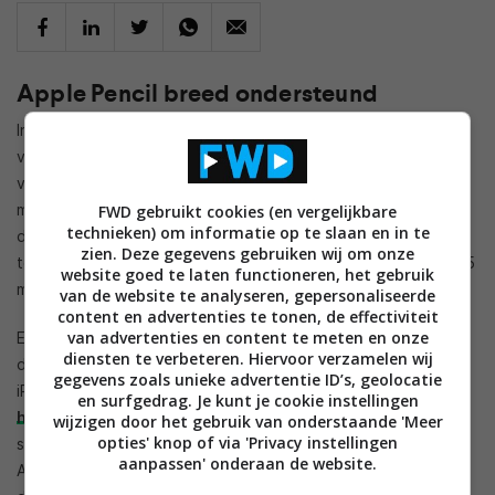
Apple Pencil breed ondersteund
In Kuo’s rapportage lezen we vooral dat fabrikanten van
verschillende onderdelen die nodig zijn voor de Pencil, hier
voordeel uit zullen halen. Er zullen volgens de analist veel
meer exemplaren van gemaakt en geleverd worden, allemaal
FWD gebruikt cookies (en vergelijkbare
technieken) om informatie op te slaan en in te
door die extra ondersteuning. Zelf gaat Kuo uit van negen
zien. Deze gegevens gebruiken wij om onze
tot tien miljoen exemplaren, waar dat er vorig jaar vier tot 4,5
website goed te laten functioneren, het gebruik
miljoen waren.
van de website te analyseren, gepersonaliseerde
content en advertenties te tonen, de effectiviteit
van advertenties en content te meten en onze
Eerdere modellen van de iPad boden al ondersteuning voor
diensten te verbeteren. Hiervoor verzamelen wij
de Pencil, maar dat Apple volgende week een goedkopere
gegevens zoals unieke advertentie ID’s, geolocatie
iPad zou lanceren helpt. Dat apparaat zou naar het schijnt
en surfgedrag. Je kunt je cookie instellingen
hooguit driehonderd euro
gaan kosten en toch mooie
wijzigen door het gebruik van onderstaande 'Meer
opties' knop of via 'Privacy instellingen
specificaties omvatten. Precies die combinatie maakt dat
aanpassen' onderaan de website.
Apple er vanuit gaat dat meer mensen de iPad kopen en