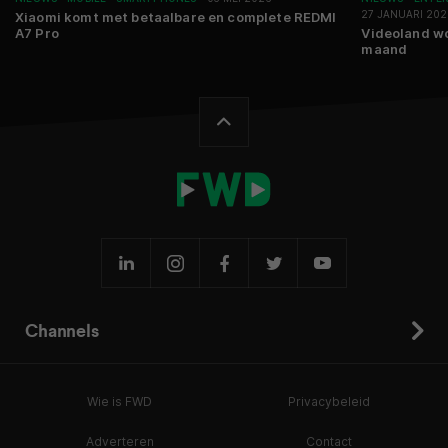
27 JANUARI 20
Xiaomi komt met betaalbare en complete REDMI
A7 Pro
Videoland wo
maand
Channels
Wie is FWD
Privacybeleid
Adverteren
Contact