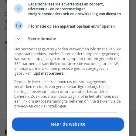
daardoor ook meer mensen een tekenpen willen hebben.
Gepersonaliseerde advertenties en content,
advertentie- en contentmetingen,
De 9,7-inch iPad die volgende week gelanceerd wordt zal
doelgroepenonderzoek en ontwikkeling van diensten
volgens KGI goed zijn voor zo’n zeventig procent van de
Informatie op een apparaat opslaan en/of openen
totale verkopen van Apple-tablets in 2018.
Meer informatie
BRON
9TO5MAC
Uw persoonsgegevens worden verwerkt en informatie van uw
apparaat (cookies, unieke ID's en andere apparaatgegevens)
kan worden opgeslagen door, geopend door en gedeeld met
332 partners of specifiek door deze site worden gebruikt. Wij
en onze partners kunnen precieze geolocatiegegevens
GESCHREVEN DOOR
gebruiken.
Lijst met partners.
JIM PEDD
Bepaalde leveranciers kunnen uw persoonsgegevens
verwerken op basis van gerechtvaardigd belang. U kunt
hiertegen bezwaar maken door uw opties hieronder te
beheren. Zoek onderaan deze pagina of in het sitemenu naar
een link om uw toestemming te beheren of in te trekken via de
privacy- en cookie-instellingen.
REAGEREN
REACTIES (0)
Naar de website
Reacties
(0)