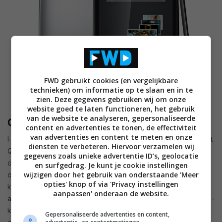
FWD gebruikt cookies (en vergelijkbare
technieken) om informatie op te slaan en in te
zien. Deze gegevens gebruiken wij om onze
website goed te laten functioneren, het gebruik
van de website te analyseren, gepersonaliseerde
Gigaset QV1030
content en advertenties te tonen, de effectiviteit
van advertenties en content te meten en onze
Het meest interessante en aantrekkelijke model is de Gigaset
diensten te verbeteren. Hiervoor verzamelen wij
QV1030. Deze tablet is voorzien van een 10.1-inch ips lcd
gegevens zoals unieke advertentie ID’s, geolocatie
display met een resolutie van 2.560 bij 1.600 pixels en draait
en surfgedrag. Je kunt je cookie instellingen
wijzigen door het gebruik van onderstaande 'Meer
op een Nvidia Tegra 4 quadcore-processor met een
opties' knop of via 'Privacy instellingen
kloksnelheid van 1.8GHz. Verder beschikt de tablet over 2GB
aanpassen' onderaan de website.
aan werkgeheugen, 16GB aan opslaggeheugen, een microSD-
kaartlezer waarmee het geheugen uitgebreid kan worden,
Gepersonaliseerde advertenties en content,