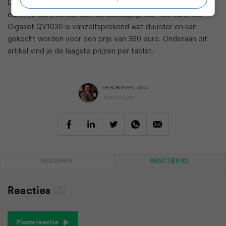
De Gigaset QV830 kan inmiddels gekocht worden voor 169
euro, 30 euro minder dan de adviesprijs van 199 euro. De
Gigaset QV1030 is vanzelfsprekend wat duurder en kan
gekocht worden voor een prijs van 360 euro. Onderaan dit
artikel vind je de laagste prijzen per tablet.
GESCHREVEN DOOR
MARTIJN CHEL
REAGEREN
REACTIES (0)
Reacties
(0)
Plaats reactie