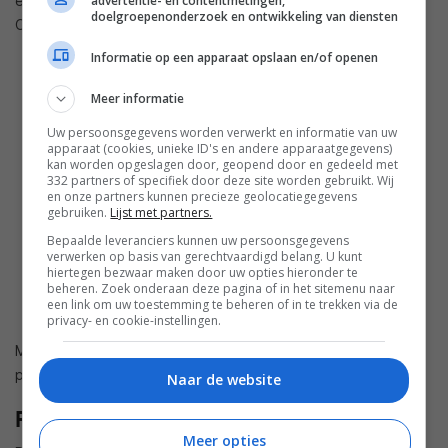
advertentie- en contentmetingen,
een microUSB OTG-poort, twee camera’s en Bluetooth 4.0.
doelgroepenonderzoek en ontwikkeling van diensten
Ook dit model draait op Android 4.2.2 Jelly Bean.
Informatie op een apparaat opslaan en/of openen
Meer informatie
Uw persoonsgegevens worden verwerkt en informatie van uw
apparaat (cookies, unieke ID's en andere apparaatgegevens)
kan worden opgeslagen door, geopend door en gedeeld met
332 partners of specifiek door deze site worden gebruikt. Wij
en onze partners kunnen precieze geolocatiegegevens
gebruiken.
Lijst met partners.
Bepaalde leveranciers kunnen uw persoonsgegevens
verwerken op basis van gerechtvaardigd belang. U kunt
hiertegen bezwaar maken door uw opties hieronder te
beheren. Zoek onderaan deze pagina of in het sitemenu naar
een link om uw toestemming te beheren of in te trekken via de
privacy- en cookie-instellingen.
Meer informatie en alle specificaties vind je op de
productpagina van de
Gigaset QV830
en
Gigaset QV1030
.
Naar de website
Prijs en beschikbaarheid
Meer opties