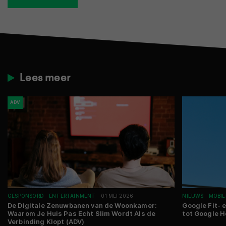
Lees meer
ADV
GESPONSORD
ENTERTAINMENT
01 MEI 2026
NIEUWS
MOBIL
De Digitale Zenuwbanen van de Woonkamer:
Google Fit- 
Waarom Je Huis Pas Echt Slim Wordt Als de
tot Google He
Verbinding Klopt (ADV)