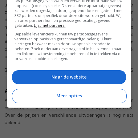
Uw persoonsgegevens worden verwerkt en informatie van uw
uit het dock houdt hou je in principe een grote tablet over. Er
apparaat (cookies, unieke ID's en andere apparaatgegevens)
kan worden opgeslagen door, geopend door en gedeeld met
zit wel en nadeel aan want eigenlijk gaat het om een
332 partners of specifiek door deze site worden gebruikt. Wij
draadloos display dan nog steeds moet communiceren met
en onze partners kunnen precieze geolocatiegegevens
gebruiken.
Lijst met partners.
het dock. Je kunt deze 18.4 inch tablet dus niet overal mee
Bepaalde leveranciers kunnen uw persoonsgegevens
naar toe nemen. Daarnaast kun je zowel Windows 8 als
verwerken op basis van gerechtvaardigd belang. U kunt
Android op deze computer draaien en het schakelen tussen
hiertegen bezwaar maken door uw opties hieronder te
beheren. Zoek onderaan deze pagina of in het sitemenu naar
deze twee besturingssystemen kan middels een simpele druk
een link om uw toestemming te beheren of in te trekken via de
op de knop.
privacy- en cookie-instellingen.
Bekijk
hier
een video en meer informatie over de ASUS
Naar de website
Transformer AiO.
ASUS Windows 8 tablets
Meer opties
Al bovenstaande modellen worden in het vierde kwartaal van
dit jaar op de markt gebracht, na de lancering van Windows 8.
Over de prijzen en verschillende uitvoeringen is nog niets
bekend.