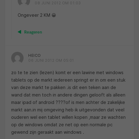
08 JUNI 2012 OM 01:03
Ongeveer 2 KM 😀
Reageren
HEICO
06 JUNI 2012 OM 05:01
zo te te zien (lezen) komt er een lawine met windows
tablets op de markt iedereen springt er in om een stuk
van deze markt te pakken .is dit een teken aan de
wand dat men toch in andere dingen gelooft als alleen
maar ipad of android ????of is men achter de zakelijke
markt aan.in mij omgeving heb ik uitgevonden dat veel
ouderen wel een tablet willen kopen ,maar ze wachten
op de windows omdat ze net op een normale pc
gewend zijn geraakt aan windows .