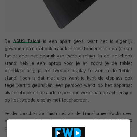
De
ASUS Taichi
is een apart geval want het is eigenlijk
gewoon een notebook maar kan transformeren in een (dikke)
tablet door het gebruik van twee displays. In de ‘notebook
stand’ heb je een laptop voor je en zodra je de tablet
dichtklapt krijg je het tweede display te zien in de ‘tablet
stand’. Toch is dat niet alles want je kunt de displays ook
tegelijkertijd gebruiken; een persoon werkt op het apparaat
als notebook en de andere persoon werkt aan de achterzijde
op het tweede display met touchscreen.
Verder beschikt de Taichi net als de Transformer Books over
een Intel Ivy Bridge Core i7 processor, 4GB RAM, USB 3.0
poorten, twee camera’s en Windows 8 als besturingssysteem.