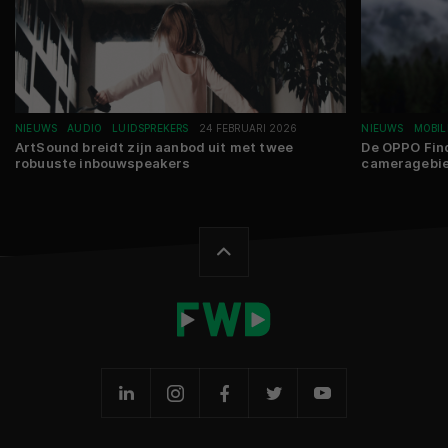
NIEUWS
AUDIO
LUIDSPREKERS
24 FEBRUARI 2026
NIEUWS
MOBIL
ArtSound breidt zijn aanbod uit met twee
De OPPO Find
robuuste inbouwspeakers
cameragebi