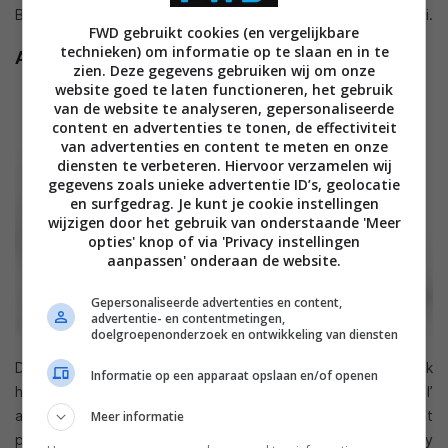
Bekijk
hier
een video en meer informatie over de ASUS Taichi.
FWD gebruikt cookies (en vergelijkbare
technieken) om informatie op te slaan en in te
ASUS Transformer AiO
zien. Deze gegevens gebruiken wij om onze
website goed te laten functioneren, het gebruik
van de website te analyseren, gepersonaliseerde
content en advertenties te tonen, de effectiviteit
van advertenties en content te meten en onze
diensten te verbeteren. Hiervoor verzamelen wij
gegevens zoals unieke advertentie ID’s, geolocatie
en surfgedrag. Je kunt je cookie instellingen
wijzigen door het gebruik van onderstaande 'Meer
opties' knop of via 'Privacy instellingen
aanpassen' onderaan de website.
Gepersonaliseerde advertenties en content,
advertentie- en contentmetingen,
doelgroepenonderzoek en ontwikkeling van diensten
De
ASUS Transformer All in One
(AiO) kunnen we eigenlijk
Informatie op een apparaat opslaan en/of openen
het minst al tablet bestempelen maar toch is het een ‘mobiel’
apparaat met touchscreen. In eerste instantie ziet dit
Meer informatie
product eruit als een desktop PC, maar zodra je het display