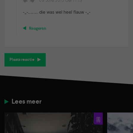
09 JUNI 2012 OM 11:13
-_-……… die was wel heel flauw -_-
Reageren
Plaats reactie
Lees meer