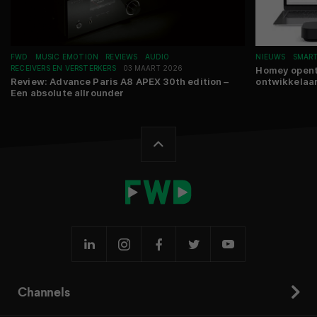
FWD
MUSIC EMOTION
REVIEWS
AUDIO
NIEUWS
SMAR
RECEIVERS EN VERSTERKERS
03 MAART 2026
Homey opent
Review: Advance Paris A8 APEX 30th edition –
ontwikkelaa
Een absolute allrounder
Channels