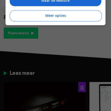
Naar de website
REAGEREN
REACTIES (0)
Meer opties
Reacties
(0)
Plaats reactie
Lees meer