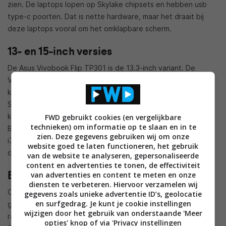
zien. De laptops lopen op Skylake chipsets en hebben usb
type-c poorten. Dat is nette hardware, maar het draait bij
deze laptops vooral om het omklapbare scherm.
13- en 15-inch versies
De Asus Vivobook Flip TP301 is de 13.3-inch variant. De
Vivobook Flip TP501 is de 15.6-inch versie. Ook is er nog een
kleinere 11,6-inch Vivobook Flip TP200. Die is niet met een
Skylake-processor te krijgen; de consument kan bij deze
kleinste variant kiezen tussen Celeron- en Pentium
FWD gebruikt cookies (en vergelijkbare
technieken) om informatie op te slaan en in te
Braswellchips. De grotere zijn te krijgen met chips tot de Cor
zien. Deze gegevens gebruiken wij om onze
i7 CPU-lijn, en de grafische kaarten kunnen worden
website goed te laten functioneren, het gebruik
opgeschaald tot de Nvidia GeForce 940M.
van de website te analyseren, gepersonaliseerde
content en advertenties te tonen, de effectiviteit
Batterijduur tien uur
van advertenties en content te meten en onze
diensten te verbeteren. Hiervoor verzamelen wij
Omdat het laptops zijn, kan allerlei hardware worden
gegevens zoals unieke advertentie ID’s, geolocatie
en surfgedrag. Je kunt je cookie instellingen
gekozen voor de aankoop. Zo kan er tot maximaal 8GB aan
wijzigen door het gebruik van onderstaande 'Meer
ram bij worden geprikt, en tot 1TB harde schijf plus nog een
opties' knop of via 'Privacy instellingen