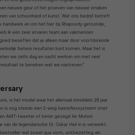
 een nieuwe geur of het proeven van nieuwe smaken
men van schoonheid of kunst. Wat ons bedrijf betreft
ijk handwerk en om het hier bij Rhapsody getoonde,
, heb ik een zeer ervaren team aan vakmensen
goed beseffen dat je alleen maar door voortdurende
werkelijk betere resultaten kunt komen. Maar het is
eten we zelfs dag en nacht werken om met veel
esultaat te bereiken wat we nastreven.”
versary
re, is het model waar het allemaal inmiddels 28 jaar
en is nog steeds een 2-weg basreflexsysteem (met
 een AMT-tweeter of beter gezegd Air Motion
 van de legendarische Dr. Oskar Heil in is verwerkt.
 bestseller wel zowel qua vorm, unitbezetting als