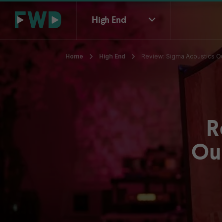
High End
Home
High End
Review: Sigma Acoustics Ou
R
Ou