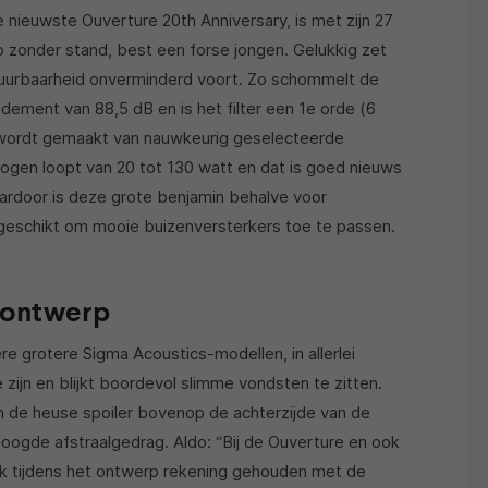
De nieuwste Ouverture 20th Anniversary, is met zijn 27
zonder stand, best een forse jongen. Gelukkig zet
stuurbaarheid onverminderd voort. Zo schommelt de
dement van 88,5 dB en is het filter een 1e orde (6
 wordt gemaakt van nauwkeurig geselecteerde
gen loopt van 20 tot 130 watt en dat is goed nieuws
aardoor is deze grote benjamin behalve voor
r geschikt om mooie buizenversterkers toe te passen.
n ontwerp
re grotere Sigma Acoustics-modellen, in allerlei
 zijn en blijkt boordevol slimme vondsten te zitten.
 de heuse spoiler bovenop de achterzijde van de
beoogde afstraalgedrag. Aldo: “Bij de Ouverture en ook
ik tijdens het ontwerp rekening gehouden met de