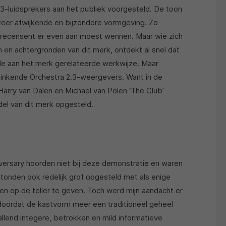
3-luidsprekers aan het publiek voorgesteld. De toon
eer afwijkende en bijzondere vormgeving. Zo
als recensent er even aan moest wennen. Maar wie zich
 en achtergronden van dit merk, ontdekt al snel dat
 de aan het merk gerelateerde werkwijze. Maar
linkende Orchestra 2.3-weergevers. Want in de
Harry van Dalen en Michael van Polen ‘The Club’
l van dit merk opgesteld.
versary hoorden niet bij deze demonstratie en waren
onden ook redelijk grof opgesteld met als enige
en op de teller te geven. Toch werd mijn aandacht er
doordat de kastvorm meer een traditioneel geheel
llend integere, betrokken en mild informatieve