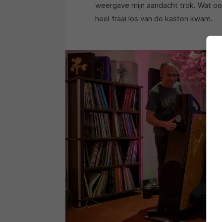
weergave mijn aandacht trok. Wat ook 
heel fraai los van de kasten kwam.