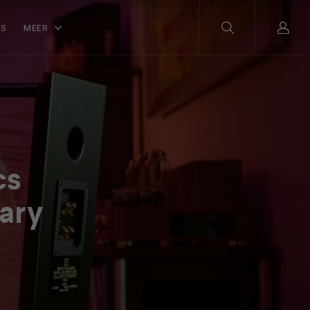
WS
MEER
cs
ary