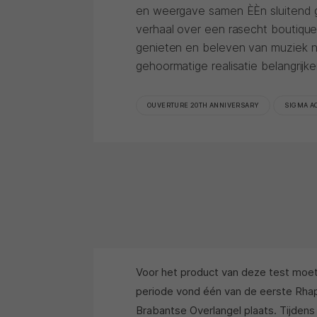
en weergave samen ÈÈn sluitend 
verhaal over een rasecht boutiquep
genieten en beleven van muziek 
gehoormatige realisatie belangrij
OUVERTURE 20TH ANNIVERSARY
SIGMA A
Voor het product van deze test moet
periode vond één van de eerste Rha
Brabantse Overlangel plaats. Tijdens