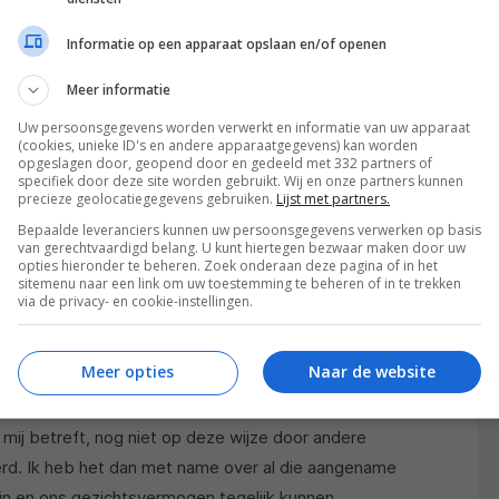
Informatie op een apparaat opslaan en/of openen
Meer informatie
Uw persoonsgegevens worden verwerkt en informatie van uw apparaat
(cookies, unieke ID's en andere apparaatgegevens) kan worden
opgeslagen door, geopend door en gedeeld met 332 partners of
 ook Aldo Zaninello aanwezig was, de 57e-jarige
specifiek door deze site worden gebruikt. Wij en onze partners kunnen
ooie gelegenheid om eens wat meer over dit
precieze geolocatiegegevens gebruiken.
Lijst met partners.
olledig onbekende merk te weten te komen. Aldo:
Bepaalde leveranciers kunnen uw persoonsgegevens verwerken op basis
van gerechtvaardigd belang. U kunt hiertegen bezwaar maken door uw
rijf dat componenten produceert voor state-of-the-
opties hieronder te beheren. Zoek onderaan deze pagina of in het
sitemenu naar een link om uw toestemming te beheren of in te trekken
roduceert en distribueert naast een aantal andere
via de privacy- en cookie-instellingen.
apsody geïntroduceerde Sigma Acoustics-
en klein ambachtelijk bedrijf dat unieke items
Meer opties
Naar de website
r een wijze om de emoties die onze zintuigen zo sterk
kelijk goede luidsprekers. Deze moesten een pallet
mij betreft, nog niet op deze wijze door andere
rd. Ik heb het dan met name over al die aangename
zin en ons gezichtsvermogen tegelijk kunnen