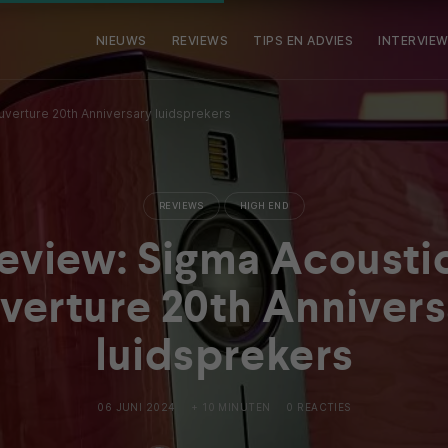
NIEUWS
REVIEWS
TIPS EN ADVIES
INTERVIE
verture 20th Anniversary luidsprekers
REVIEWS
HIGH END
eview: Sigma Acousti
verture 20th Annivers
luidsprekers
06 JUNI 2024
+ 10 MINUTEN
0 REACTIES