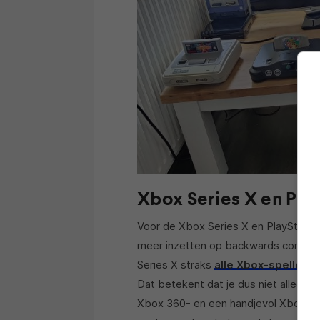
Xbox Series X en Play
Voor de Xbox Series X en PlayStation
meer inzetten op backwards compatib
Series X straks
alle Xbox-spellen 
Dat betekent dat je dus niet alleen
Xbox 360- en een handjevol Xbox-tit