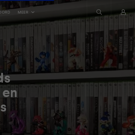
OORD
MEER
ds
 en
is