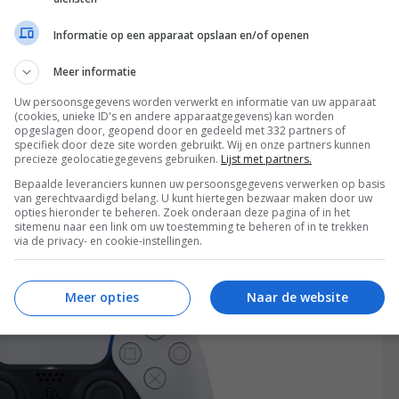
, direct beschikbare gamebibiliotheek in de
Informatie op een apparaat opslaan en/of openen
een
mooie opknapbeurt
wanneer je ze op de Xbox
Meer informatie
s aan. Het Japanse bedrijf heeft aangekondigd dat
Uw persoonsgegevens worden verwerkt en informatie van uw apparaat
n speelbaar zijn op de PS5. Helaas is op moment van
(cookies, unieke ID's en andere apparaatgegevens) kan worden
opgeslagen door, geopend door en gedeeld met 332 partners of
mes het gaat. Wel heeft Sony gezegd dat er al
specifiek door deze site worden gebruikt. Wij en onze partners kunnen
precieze geolocatiegegevens gebruiken.
Lijst met partners.
elijk betekent dat dat we ervan uit kunnen gaan dat
Bepaalde leveranciers kunnen uw persoonsgegevens verwerken op basis
 nieuwe spelcomputer. Maar waarom is dat nou
van gerechtvaardigd belang. U kunt hiertegen bezwaar maken door uw
opties hieronder te beheren. Zoek onderaan deze pagina of in het
sitemenu naar een link om uw toestemming te beheren of in te trekken
via de privacy- en cookie-instellingen.
Meer opties
Naar de website