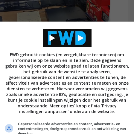
FWD gebruikt cookies (en vergelijkbare technieken) om
informatie op te slaan en in te zien. Deze gegevens
gebruiken wij om onze website goed te laten functioneren,
het gebruik van de website te analyseren,
gepersonaliseerde content en advertenties te tonen, de
Station 5
effectiviteit van advertenties en content te meten en onze
diensten te verbeteren. Hiervoor verzamelen wij gegevens
zoals unieke advertentie ID’s, geolocatie en surfgedrag. Je
 5 zien we dat beide bedrijven achter de consoles
kunt je cookie instellingen wijzigen door het gebruik van
ility. Zo heeft Microsoft al bekendgemaakt dat de
onderstaande 'Meer opties' knop of via 'Privacy
ondersteunt
die nu speelbaar zijn op de Xbox One.
instellingen aanpassen' onderaan de website.
 alle Xbox One-games, maar ook een groot deel van de
Gepersonaliseerde advertenties en content, advertentie- en
els op de Series X kunt spelen. Daardoor lanceert de
contentmetingen, doelgroepenonderzoek en ontwikkeling van
diensten