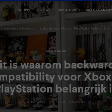
NIEUWS
REVIEWS
TIPS & ADVIES
VRAAG & ANTW
t is waarom backwards compatibility voor Xbox en PlayStation belangrijk is
ENTERTAINMENT
it is waarom backwar
mpatibility voor Xbox
layStation belangrijk 
13 JUNI 2020
8 MINUTEN
0 REACTIES