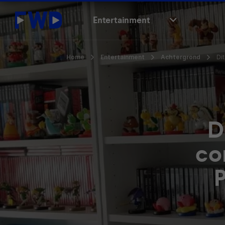
Entertainment
Home
Entertainment
Achtergrond
Di
D
co
P