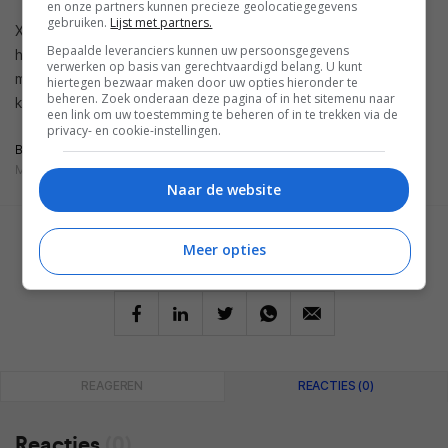
en onze partners kunnen precieze geolocatiegegevens
gebruiken.
Lijst met partners.
Xbox Game Pass Ultimate is een abonnementsvorm binnen
Bepaalde leveranciers kunnen uw persoonsgegevens
het Xbox Game Pass-programma en kost 12,99 euro per
verwerken op basis van gerechtvaardigd belang. U kunt
maand. Cloudgaming moet rond de feestdagen beschikbaar
hiertegen bezwaar maken door uw opties hieronder te
beheren. Zoek onderaan deze pagina of in het sitemenu naar
komen met iedereen die een Ultimate-abonnement heeft.
een link om uw toestemming te beheren of in te trekken via de
privacy- en cookie-instellingen.
BRON
MICROSOFT
Naar de website
GESCHREVEN DOOR
Meer opties
LAURA JENNY
REAGEREN
REACTIES (0)
Reacties
(0)