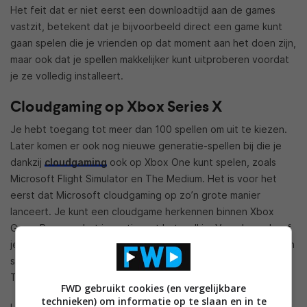
Het feit dat er niet eerst een downloadtijd aan de games
vastzit, betekent dat je bijvoorbeeld direct een game kunt
gaan spelen die je vrienden op dat moment aan het doen zijn,
maar ook dat je spellen makkelijker kunt uitproberen voordat
je ze volledig installeert.
Cloudgaming op Xbox Series X
Je hebt toegang tot meer dan 100 spellen om uit te kiezen.
Later komen er ook nog nieuwe generatie-spellen bij die je
dankzij
cloudgaming
ook op Xbox One kunt spelen, zoals
Microsoft Flight Simulator en The Medium. Het is voor het
eerst dat Microsoft cloudgaming op zo’n grote manier
lanceert. Je kunt een cloudgame herkennen binnen Xbox
Game Pass aan het icoontje met het wolkje. Vervolgens hoef
je alleen op de knop met de wolk met Play te drukken om een
spel direct te spelen, zoals Minecraft Dungeons of Sea of
Thieves.
FWD gebruikt cookies (en vergelijkbare
technieken) om informatie op te slaan en in te