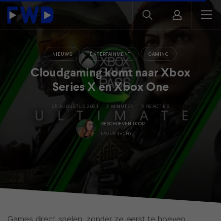
NIEUWS
ENTERTAINMENT
GAMING
Cloudgaming komt naar Xbox
Series X en Xbox One
25 AUGUSTUS 2021
2 MINUTEN
0 REACTIES
GESCHREVEN DOOR
LAURA JENNY
Games direct spelen, zonder ze eerst te hoeven