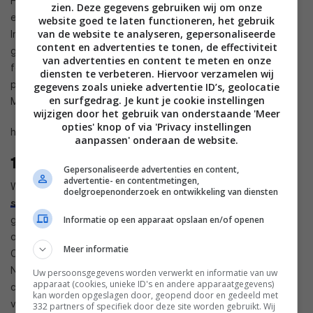
Helemaal een grote lancering is het echter niet direct. In
zien. Deze gegevens gebruiken wij om onze
eerste instantie hebben alleen gamers binnen het Xbox
website goed te laten functioneren, het gebruik
van de website te analyseren, gepersonaliseerde
Insider-programma toegang tot de streambare games. Het
content en advertenties te tonen, de effectiviteit
gaat dan ook om een testfase, dus Microsoft verwacht
van advertenties en content te meten en onze
feedback om de mogelijkheid nog tot in de puntjes aan te
diensten te verbeteren. Hiervoor verzamelen wij
passen. Wanneer die beta precies live gaat, daarover doet
gegevens zoals unieke advertentie ID’s, geolocatie
en surfgedrag. Je kunt je cookie instellingen
Microsoft op dit moment nog geen uitspraken.
wijzigen door het gebruik van onderstaande 'Meer
opties' knop of via 'Privacy instellingen
https://www.youtube.com/watch?v=BomfVh2PSkM
aanpassen' onderaan de website.
1080p
Gepersonaliseerde advertenties en content,
advertentie- en contentmetingen,
Wel geeft het aan wat de hoogste gamekwaliteit is. Het
doelgroepenonderzoek en ontwikkeling van diensten
schrijft
: “Om een ​​ervaring van de hoogste kwaliteit te
garanderen op de meest uiteenlopende apparaten,
Informatie op een apparaat opslaan en/of openen
ondersteunen we tot 1080p en met 60 fps, net als Xbox
Meer informatie
Cloud Gaming (bèta) op pc’s, telefoons en tablets.”
Nieuwsgierig welke games allemaal beschikbaarheid zijn voor
Uw persoonsgegevens worden verwerkt en informatie van uw
apparaat (cookies, unieke ID's en andere apparaatgegevens)
cloudgaming? Bekijk dan
hier
de bibliotheek en kies bij Filters
kan worden opgeslagen door, geopend door en gedeeld met
voor Cloud-delivery.
332 partners of specifiek door deze site worden gebruikt. Wij