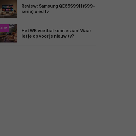
Review: Samsung QE65S99H (S99-
serie) oled tv
ADV
Het WK voetbal komt eraan! Waar
let je op voor je nieuw tv?