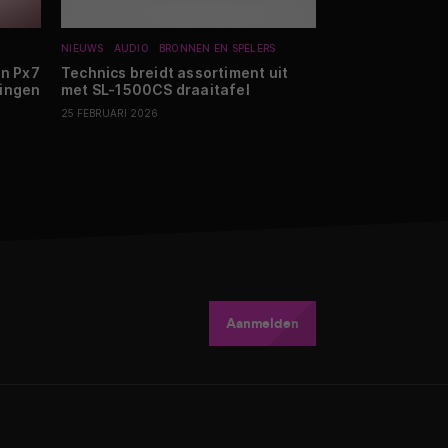
NIEUWS
AUDIO
BRONNEN EN SPELERS
NIEUWS
BEELD
OL
en Px7
Technics breidt assortiment uit
Philips zet voll
kingen
met SL-1500CS draaitafel
bij introductie
topmodellen
25 FEBRUARI 2026
17 MAART 2026
Aanmelden