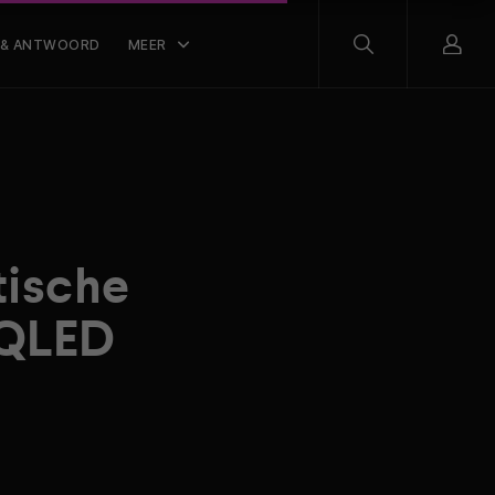
 & ANTWOORD
MEER
tische
 QLED