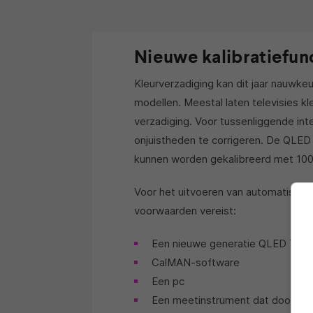
Nieuwe kalibratiefun
Kleurverzadiging kan dit jaar nauwk
modellen. Meestal laten televisies kl
verzadiging. Voor tussenliggende int
onjuistheden te corrigeren. De QLED 
kunnen worden gekalibreerd met 100 
Voor het uitvoeren van automatische 
voorwaarden vereist:
Een nieuwe generatie QLED TV 
CalMAN-software
Een pc
Een meetinstrument dat door de