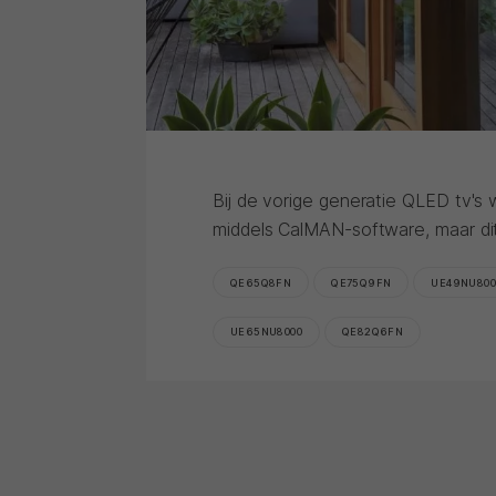
Bij de vorige generatie QLED tv's w
middels CalMAN-software, maar dit 
QE65Q8FN
QE75Q9FN
UE49NU800
UE65NU8000
QE82Q6FN