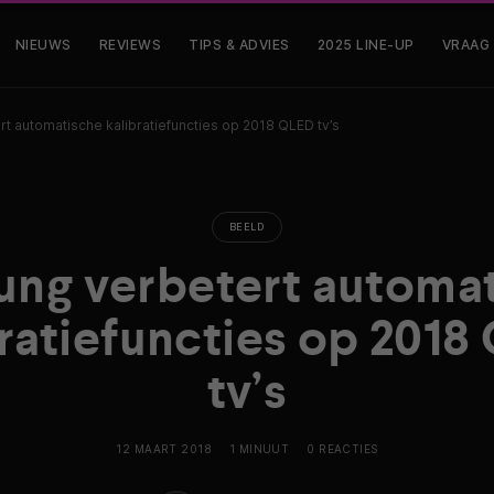
NIEUWS
REVIEWS
TIPS & ADVIES
2025 LINE-UP
VRAAG
 automatische kalibratiefuncties op 2018 QLED tv’s
BEELD
ng verbetert automa
bratiefuncties op 2018
tv’s
12 MAART 2018
1 MINUUT
0 REACTIES