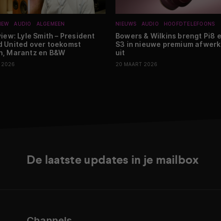
IEW
AUDIO
ALGEMEEN
NIEUWS
AUDIO
HOOFDTELEFOONS
view: Lyle Smith – President
Bowers & Wilkins brengt Pi8 
 United over toekomst
S3 in nieuwe premium afwer
n, Marantz en B&W
uit
I 2026
20 MAART 2026
De laatste updates in je mailbox
Channels