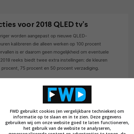
cties voor 2018 QLED tv’s
euriger worden aangepast op nieuwe QLED-
euren kalibreren die alleen werken op 100 procent
ervallen is er daarom geen mogelijkheid om eventuele
2018 reeks biedt twee extra instellingen: de kleuren
procent, 75 procent en 50 procent verzadiging.
kalibratie op nieuwe modellen zijn de volgende
(Q6FN, Q7FN, Q8CN, Q8FN of Q9FN)
FWD gebruikt cookies (en vergelijkbare technieken) om
informatie op te slaan en in te zien. Deze gegevens
gebruiken wij om onze website goed te laten functioneren,
het gebruik van de website te analyseren,
 software wordt ondersteund
gepersonaliseerde content en advertenties te tonen, de