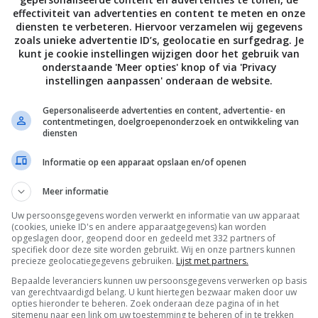
k de pc gebruiken)
effectiviteit van advertenties en content te meten en onze
diensten te verbeteren. Hiervoor verzamelen wij gegevens
zoals unieke advertentie ID’s, geolocatie en surfgedrag. Je
kunt je cookie instellingen wijzigen door het gebruik van
 de nieuwe Samsung tv’s
onderstaande 'Meer opties' knop of via 'Privacy
instellingen aanpassen' onderaan de website.
die Samsung op de markt brengt vind je in ons artikel
 Bekijk ook onze
video-impressie van de
Gepersonaliseerde advertenties en content, advertentie- en
contentmetingen, doelgroepenonderzoek en ontwikkeling van
e nieuwe features en functies van de 2018 Samsung
diensten
Informatie op een apparaat opslaan en/of openen
e review
.
Meer informatie
Uw persoonsgegevens worden verwerkt en informatie van uw apparaat
(cookies, unieke ID's en andere apparaatgegevens) kan worden
opgeslagen door, geopend door en gedeeld met 332 partners of
QE55Q7FN
QE75Q7FN
QE65Q6FN
specifiek door deze site worden gebruikt. Wij en onze partners kunnen
precieze geolocatiegegevens gebruiken.
Lijst met partners.
Bepaalde leveranciers kunnen uw persoonsgegevens verwerken op basis
van gerechtvaardigd belang. U kunt hiertegen bezwaar maken door uw
r te koop.
opties hieronder te beheren. Zoek onderaan deze pagina of in het
sitemenu naar een link om uw toestemming te beheren of in te trekken