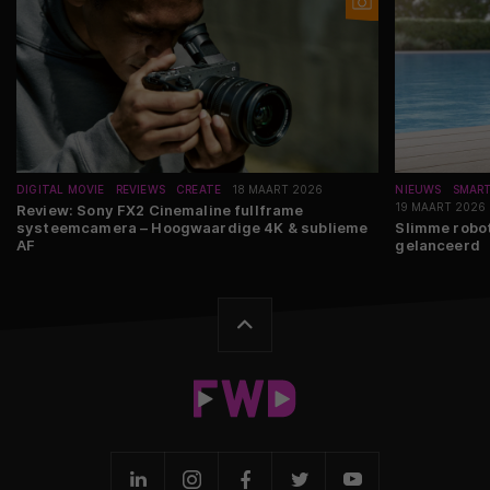
DIGITAL MOVIE
REVIEWS
CREATE
18 MAART 2026
NIEUWS
SMAR
19 MAART 2026
Review: Sony FX2 Cinemaline fullframe
systeemcamera – Hoogwaardige 4K & sublieme
Slimme robo
AF
gelanceerd