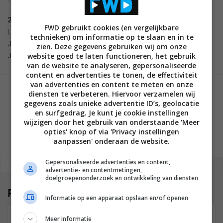
2015:
FWD gebruikt cookies (en vergelijkbare
LED LCD:
technieken) om informatie op te slaan en in te
JS9000
zien. Deze gegevens gebruiken wij om onze
website goed te laten functioneren, het gebruik
JS9500
van de website te analyseren, gepersonaliseerde
content en advertenties te tonen, de effectiviteit
van advertenties en content te meten en onze
diensten te verbeteren. Hiervoor verzamelen wij
GESCHREVEN DOOR
gegevens zoals unieke advertentie ID’s, geolocatie
MARTIJN CHEL
en surfgedrag. Je kunt je cookie instellingen
wijzigen door het gebruik van onderstaande 'Meer
opties' knop of via 'Privacy instellingen
aanpassen' onderaan de website.
Gepersonaliseerde advertenties en content,
REAGEREN
REACTIES (5)
advertentie- en contentmetingen,
doelgroepenonderzoek en ontwikkeling van diensten
Reacties
(5)
Informatie op een apparaat opslaan en/of openen
Meer informatie
RON VAN HOOF