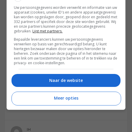
26 SEPTEMBER 2018 OM 18:27
Uw persoonsgegevens worden verwerkt en informatie van uw
apparaat (cookies, unieke ID's en andere apparaatgegevens)
Samsung lanceert 2018 Evolution Kit voor oudere smart
kan worden opgeslagen door, geopend door en gedeeld met
332 partners of specifiek door deze site worden gebruikt. Wij
tv’s
en onze partners kunnen precieze geolocatiegegevens
gebruiken.
Lijst met partners.
Nou ik heb maar eens gebeld met Samsung, deze
Bepaalde leveranciers kunnen uw persoonsgegevens
wisten inderdaad te vertellen dat de SEC4500
verwerken op basis van gerechtvaardigd belang. U kunt
hiertegen bezwaar maken door uw opties hieronder te
Evolution Kit is uitgekomen voor een paar landen.
beheren. Zoek onderaan deze pagina of in het sitemenu naar
Voor Nederland had hij er geen nieuws over of deze
een link om uw toestemming te beheren of in te trekken via de
privacy- en cookie-instellingen.
wel hier komt.
Slechte zaak tv van 7000 euro met een support van
niks.
Naar de website
Weggegooid geld.
Dit moet niet kunnen, mooie belofte van Samsung.
Meer opties
Reageren
IH