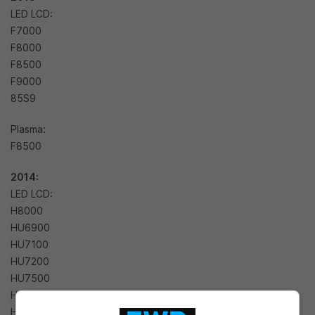
LED LCD:
F7000
F8000
F8500
F9000
85S9
Plasma:
F8500
2014:
LED LCD:
H8000
HU6900
HU7100
HU7200
HU7500
HU8200
HU8500