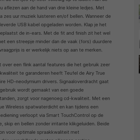
cu aflezen aan de hand van drie kleine ledjes. Met
ca zes uur muziek luisteren en/of bellen. Wanneer de
leverde USB kabel opgeladen worden. Klap je het
plaatst de in-ears. Met de fit and finish zit het wel
n net een streepje minder dan de vaak (fors) duurdere
aagprijs is er werkelijk niets op aan te merken.
 over een flink aantal features die het gebruik zeer
waliteit te garanderen heeft Teufel de Airy True
aire HD-neodymium drivers. Signaaloverdracht gaat
s gebruik wordt gemaakt van een goede
tanden, zorgt voor nagenoeg cd-kwaliteit. Met een
True Wireless spatwaterdicht en kan tijdens een
ediening verloopt via Smart TouchControl op de
 skip en bellen zonder irritante klikgeluiden. Beide
oon voor optimale spraakkwaliteit met