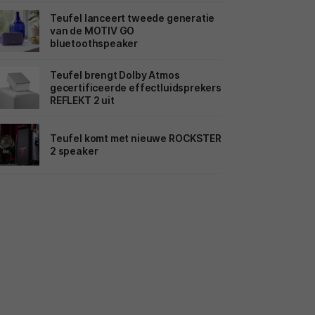
Teufel lanceert tweede generatie
van de MOTIV GO
bluetoothspeaker
Teufel brengt Dolby Atmos
gecertificeerde effectluidsprekers
REFLEKT 2 uit
Teufel komt met nieuwe ROCKSTER
2 speaker