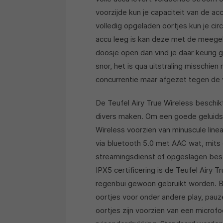
voorzijde kun je capaciteit van de ac
volledig opgeladen oortjes kun je cir
accu leeg is kan deze met de meege
doosje open dan vind je daar keurig ge
snor, het is qua uitstraling misschie
concurrentie maar afgezet tegen de vr
De Teufel Airy True Wireless beschikt
divers maken. Om een goede geluidsk
Wireless voorzien van minuscule line
via bluetooth 5.0 met AAC wat, mit
streamingsdienst of opgeslagen bes
IPX5 certificering is de Teufel Airy 
regenbui gewoon gebruikt worden. B
oortjes voor onder andere play, pauze,
oortjes zijn voorzien van een microf