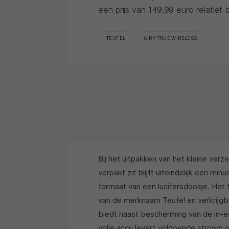
een prijs van 149,99 euro relatief 
TEUFEL
AIRY TRUE WIRELESS
Bij het uitpakken van het kleine verz
verpakt zit blijft uiteindelijk een m
formaat van een lucifersdoosje. Het 
van de merknaam Teufel en verkrijgba
biedt naast bescherming van de in-ea
volle accu levert voldoende stroom om