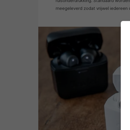
ruisonderdrukking. Standaard worden 
meegeleverd zodat vrijwel iedereen d