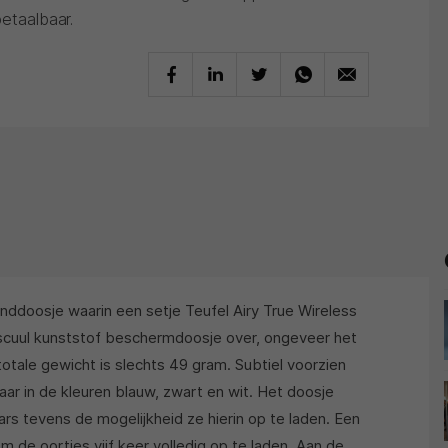
betaalbaar.
enddoosje waarin een setje Teufel Airy True Wireless
inuscuul kunststof beschermdoosje over, ongeveer het
totale gewicht is slechts 49 gram. Subtiel voorzien
ar in de kleuren blauw, zwart en wit. Het doosje
rs tevens de mogelijkheid ze hierin op te laden. Een
 de oortjes vijf keer volledig op te laden. Aan de