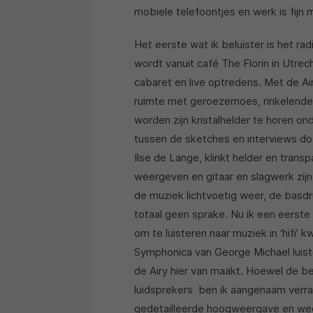
mobiele telefoontjes en werk is fij
Het eerste wat ik beluister is het 
wordt vanuit café The Florin in Utre
cabaret en live optredens. Met de Air
ruimte met geroezemoes, rinkelende
worden zijn kristalhelder te horen o
tussen de sketches en interviews doo
Ilse de Lange, klinkt helder en tran
weergeven en gitaar en slagwerk zijn
de muziek lichtvoetig weer, de basd
totaal geen sprake. Nu ik een eerste
om te luisteren naar muziek in ‘hifi’ 
Symphonica van George Michael luiste
de Airy hier van maakt. Hoewel de be
luidsprekers ben ik aangenaam verra
gedetailleerde hoogweergave en weder