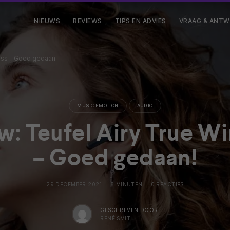
NIEUWS
REVIEWS
TIPS EN ADVIES
VRAAG & ANT
less – Goed gedaan!
MUSIC EMOTION
AUDIO
w: Teufel Airy True Wi
– Goed gedaan!
29 DECEMBER 2021
8 MINUTEN
0 REACTIES
GESCHREVEN DOOR
RENÉ SMIT