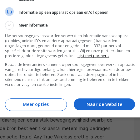
Informatie op een apparaat opslaan en/of openen
Meer informatie
Uw persoonsgegevens worden verwerkt en informatie van uw apparaat
(cookies, unieke ID's en andere apparaatgegevens) kan worden
mag/moet ik regelmatig thuiswerken. De Teufel Airy
opgeslagen door, geopend door en gedeeld met 332 partners of
specifiek door deze site worden gebruikt. Wij en onze partners kunnen
n pas. Terwijl ik mijn werkzaamheden uitvoer en wat
precieze geolocatiegegevens gebruiken.
Lijst met partners.
een telefoongesprek aan. Hierbij valt op dat de
Bepaalde leveranciers kunnen uw persoonsgegevens verwerken op basis
dan via de met mijn mobiele telefoon meegeleverde
van gerechtvaardigd belang. U kunt hiertegen bezwaar maken door uw
opties hieronder te beheren. Zoek onderaan deze pagina of in het
s het uitstekende draagcomfort van de Teufel in-
sitemenu naar een link om uw toestemming te beheren of in te trekken
via de privacy- en cookie-instellingen.
 kunt dragen zonder pijnlijke oren te krijgen. Ik heb al
bruikt maar deze Airy True Wireless is voor mij de
ijft natuurlijk een heel persoonlijk iets, maar met de
Meer opties
Naar de website
erschillende maten is de kans groot dat ze u ook
daarbij een extra stuk bewegingsvrijheid waarbij de
 de bron best een fiks aantal meters mag bedragen
en setje Teufel Airy True Wireless prettig is voor