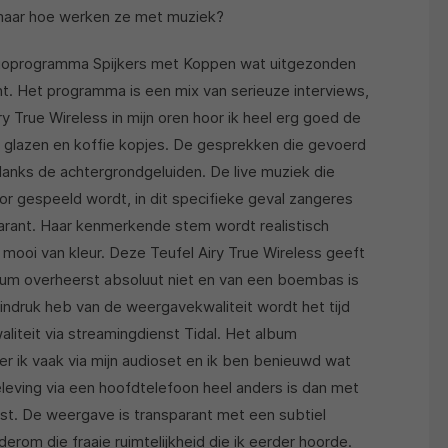
n maar hoe werken ze met muziek?
radioprogramma Spijkers met Koppen wat uitgezonden
cht. Het programma is een mix van serieuze interviews,
y True Wireless in mijn oren hoor ik heel erg goed de
 glazen en koffie kopjes. De gesprekken die gevoerd
ndanks de achtergrondgeluiden. De live muziek die
r gespeeld wordt, in dit specifieke geval zangeres
sparant. Haar kenmerkende stem wordt realistisch
 mooi van kleur. Deze Teufel Airy True Wireless geeft
rum overheerst absoluut niet en van een boembas is
 indruk heb van de weergavekwaliteit wordt het tijd
kwaliteit via streamingdienst Tidal. Het album
r ik vaak via mijn audioset en ik ben benieuwd wat
leving via een hoofdtelefoon heel anders is dan met
st. De weergave is transparant met een subtiel
om die fraaie ruimtelijkheid die ik eerder hoorde.