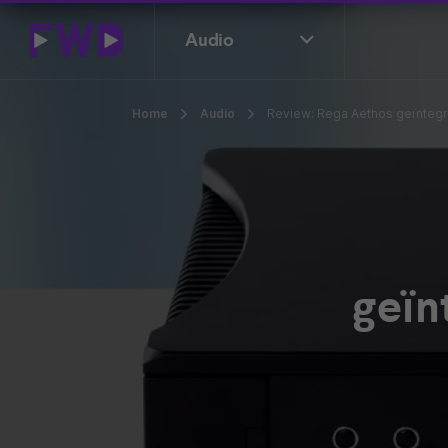
Audio
Home
Audio
Review: Rega Aethos geïntegre
geïn