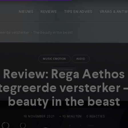
NIEUWS
REVIEWS
TIPS EN ADVIES
VRAAG & ANT
erde versterker – The beauty in the beast
MUSIC EMOTION
AUDIO
Review: Rega Aethos
tegreerde versterker 
beauty in the beast
18 NOVEMBER 2021
+ 10 MINUTEN
0 REACTIES