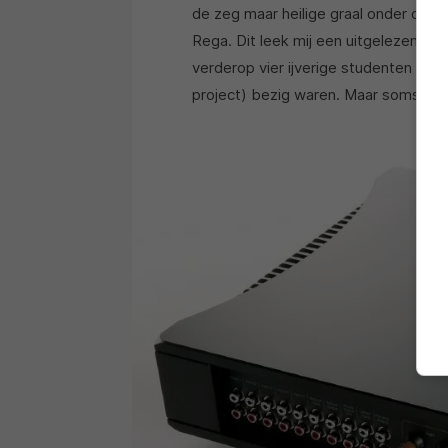
de zeg maar heilige graal onder de ve
Rega. Dit leek mij een uitgelezen kan
verderop vier ijverige studenten tot 
project) bezig waren. Maar soms lo