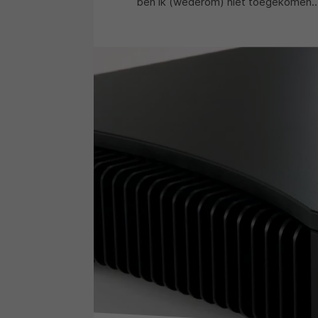
ben ik (wederom) niet toegekomen