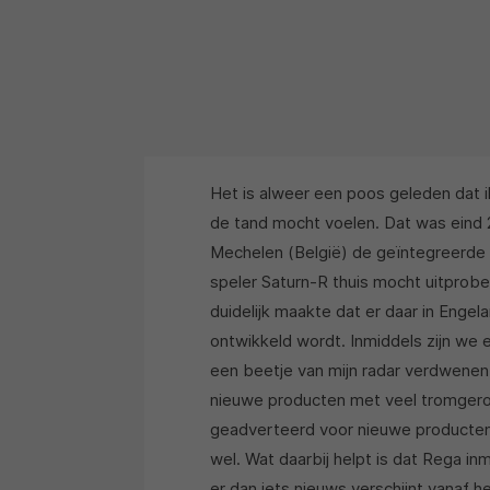
Het is alweer een poos geleden dat i
de tand mocht voelen. Dat was eind 20
Mechelen (België) de geïntegreerde 
speler Saturn-R thuis mocht uitprob
duidelijk maakte dat er daar in Enge
ontwikkeld wordt. Inmiddels zijn we e
een beetje van mijn radar verdwenen.
nieuwe producten met veel tromgerof
geadverteerd voor nieuwe producten. 
wel. Wat daarbij helpt is dat Rega i
er dan iets nieuws verschijnt vanaf he