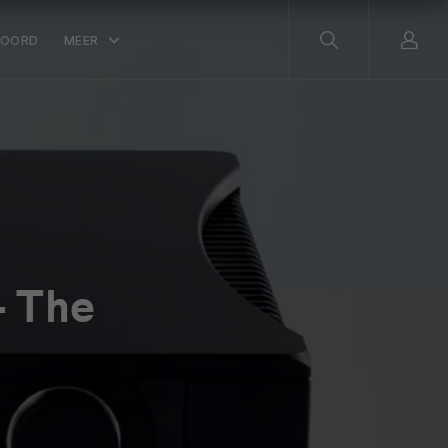
WOORD
MEER
– The