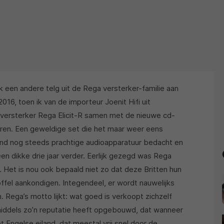
k een andere telg uit de Rega versterker-familie aan
16, toen ik van de importeur Joenit Hifi uit
versterker Rega Elicit-R samen met de nieuwe cd-
eren. Een geweldige set die het maar weer eens
land nog steeds prachtige audioapparatuur bedacht en
en dikke drie jaar verder. Eerlijk gezegd was Rega
 Het is nou ook bepaald niet zo dat deze Britten hun
fel aankondigen. Integendeel, er wordt nauwelijks
Rega’s motto lijkt: wat goed is verkoopt zichzelf
nmiddels zo’n reputatie heeft opgebouwd, dat wanneer
t Engelse eiland, dat meestal vrij snel door de