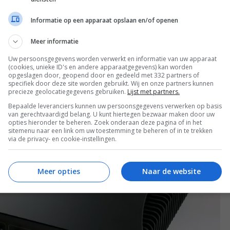
rsterkers, nou ja in ieder geval onder de creaties van
Informatie op een apparaat opslaan en/of openen
s om die eens rustig te kunnen beluisteren, terwijl
minstens vier uur ’s middags met hun ding (cq.
Meer informatie
pen zaken toch weer anders…
Uw persoonsgegevens worden verwerkt en informatie van uw apparaat
(cookies, unieke ID's en andere apparaatgegevens) kan worden
opgeslagen door, geopend door en gedeeld met 332 partners of
specifiek door deze site worden gebruikt. Wij en onze partners kunnen
precieze geolocatiegegevens gebruiken.
Lijst met partners.
Bepaalde leveranciers kunnen uw persoonsgegevens verwerken op basis
van gerechtvaardigd belang. U kunt hiertegen bezwaar maken door uw
opties hieronder te beheren. Zoek onderaan deze pagina of in het
sitemenu naar een link om uw toestemming te beheren of in te trekken
via de privacy- en cookie-instellingen.
Meer opties
Naar de website