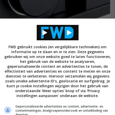
FWD gebruikt cookies (en vergelijkbare technieken) om
informatie op te slaan en in te zien. Deze gegevens
k een dagje Delft ‘doen’. Dat kwam omdat mijn zoon
gebruiken wij om onze website goed te laten functioneren,
het gebruik van de website te analyseren,
ct ging uitvoeren bij de Technische universiteit
gepersonaliseerde content en advertenties te tonen, de
feur wilde spelen, met de trein konden de scholieren
effectiviteit van advertenties en content te meten en onze
diensten te verbeteren. Hiervoor verzamelen wij gegevens
r. Ach ja, de jeugd heeft de toekomst, dus moet je daar
zoals unieke advertentie ID’s, geolocatie en surfgedrag. Je
beschikbaar gesteld als vervoerder voor één dag. Zo
kunt je cookie instellingen wijzigen door het gebruik van
onderstaande 'Meer opties' knop of via 'Privacy
t centrum van de studentenstad stond, nadat ik mijn
instellingen aanpassen' onderaan de website.
geleverd. Op mijn ‘to-do-lijst’ stond nog steeds een
 Daar was ik al twee keer eerder geweest, maar
Gepersonaliseerde advertenties en content, advertentie- en
contentmetingen, doelgroepenonderzoek en ontwikkeling van
wist dat er bij Audiohuis Delft een Rega Osiris stond,
diensten