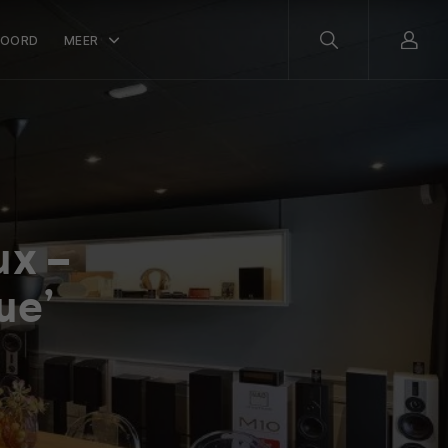
WOORD
MEER
ux –
ue’