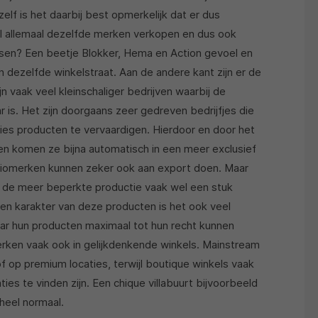
lf is het daarbij best opmerkelijk dat er dus
aal allemaal dezelfde merken verkopen en dus ook
vissen? Een beetje Blokker, Hema en Action gevoel en
n dezelfde winkelstraat. Aan de andere kant zijn er de
 vaak veel kleinschaliger bedrijven waarbij de
 is. Het zijn doorgaans zeer gedreven bedrijfjes die
ries producten te vervaardigen. Hierdoor en door het
en komen ze bijna automatisch in een meer exclusief
iomerken kunnen zeker ook aan export doen. Maar
or de meer beperkte productie vaak wel een stuk
en karakter van deze producten is het ook veel
aar hun producten maximaal tot hun recht kunnen
rken vaak ook in gelijkdenkende winkels. Mainstream
of op premium locaties, terwijl boutique winkels vaak
ies te vinden zijn. Een chique villabuurt bijvoorbeeld
 heel normaal.