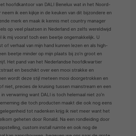
het hoofdkantoor van DALI Benelux wat in het Noord-
 neem ik een kijkje in de keuken van dit bijzondere en
dende merk en maak ik kennis met country manager
ls op veel plaatsen in Nederland en zelfs wereldwijd
 ik mij vooraf toch een beetje ongemakkelijk. U
t of verhaal van mijn hand kunnen lezen en als high-
een beetje minder op mijn plaats bij zo’n groot en
ijf. Het pand van het Nederlandse hoofdkwartier
tstraat en beschikt over een mooi strakke en
innen wordt deze stijl meteen mooi doorgetrokken en
of niet, precies de kruising tussen mainstream en een
 in verwarring want DALI is toch helemaal niet zo’n
derneming die toch producten maakt die ook nog eens
elegenheid tot nadenken krijg ik niet meer want het
elkom geheten door Ronald. Na een rondleiding door
pstelling, custom install ruimte en ook nog de
 hal kan aanschouwen, begeven we ons naar de grote