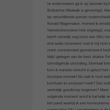
te onderzoeken ga ik op bezoek bij 
Brabantse Waalwijk is gevestigd. Hier
op verschillende punten onderschei
Ronald Wagemaker. Hoewel ik inmidde
fabrieksbezoeken heb afgelegd, voel
heeft namelijk nog nooit een DALI tes
end audio recensent voel ik mij toch 
sterk commercieel georiënteerd bedr
blijkt gelegen aan de best drukke Pu
uitnodigende uitstraling. Eenmaal b
kom ik meteen terecht in geloof het 
boutique insteek! Nu raak ik toch wat
kostbaar en exclusief merk? Een on
werkelijk goedkoop beginnen? Meer g
volgende moment word ik hartelijk w
het pand waarbij ik een homecinema o
roemruchte DALI geschiedenis in de