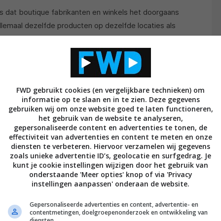
 is dat boutique fabrikanten en winkels het doorgaans
llemaal dezelfde producten op dezelfde locaties als
ine, exclusieve merken zijn niet voor niets klein. Dus
arketing is er doorgaans dan ook niet, met als direct
bliek die bepaalde bladen lezen ermee in aanraking
k.
FWD gebruikt cookies (en vergelijkbare technieken) om
informatie op te slaan en in te zien. Deze gegevens
gebruiken wij om onze website goed te laten functioneren,
uwe speler in de markt
het gebruik van de website te analyseren,
gepersonaliseerde content en advertenties te tonen, de
oevertrouw heeft alles te maken met de merknaam die
effectiviteit van advertenties en content te meten en onze
diensten te verbeteren. Hiervoor verzamelen wij gegevens
 als ik denk dat ik vol zelfvertrouwen en oprechtheid
zoals unieke advertentie ID’s, geolocatie en surfgedrag. Je
 mainstream merk is, brengt DALI’s country manager
kunt je cookie instellingen wijzigen door het gebruik van
onderstaande 'Meer opties' knop of via 'Privacy
t een vlammend en bezielend betoog toch ineens
instellingen aanpassen' onderaan de website.
og een categorie boutique mainstream aan toe moeten
nen bij het begin en dat is DALI zelf. Want wat
Gepersonaliseerde advertenties en content, advertentie- en
contentmetingen, doelgroepenonderzoek en ontwikkeling van
dere en naar later blijkt, in positieve zin afwijkende
diensten