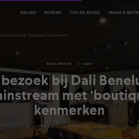
NIEUWS
REVIEWS
TIPS EN ADVIES
VRAAG & ANT
 Mainstream met ‘boutique’ kenmerken
MUSIC EMOTION
AUDIO
bezoek bij Dali Benel
instream met ‘boutiq
kenmerken
05 DECEMBER 2021
+ 10 MINUTEN
0 REACTIES