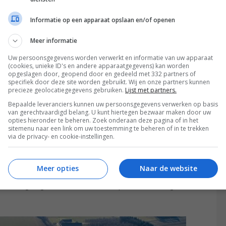
nisch Audiophile Loudspeaker Industries ligt in het
Informatie op een apparaat opslaan en/of openen
or Peter Lyngdorf en al snel uitgroeit tot de op dat
fabrikant van Scandinavië. Basis van dit succes is
Meer informatie
idsprekers vroegen in een combinatie van grootte,
Uw persoonsgegevens worden verwerkt en informatie van uw apparaat
ande merken niet konden bieden. Om aan deze vraag te
(cookies, unieke ID's en andere apparaatgegevens) kan worden
opgeslagen door, geopend door en gedeeld met 332 partners of
 toegewijd aan het creëren van luidsprekers met een
specifiek door deze site worden gebruikt. Wij en onze partners kunnen
happen. Wat namelijk te denken van uitstekende
precieze geolocatiegegevens gebruiken.
Lijst met partners.
gewenste formaten én de beoogde
Bepaalde leveranciers kunnen uw persoonsgegevens verwerken op basis
van gerechtvaardigd belang. U kunt hiertegen bezwaar maken door uw
ende woonomgevingen. En dat alles ook nog voorzien
opties hieronder te beheren. Zoek onderaan deze pagina of in het
sitemenu naar een link om uw toestemming te beheren of in te trekken
ve tegen concurrerende prijzen. Boordevol
via de privacy- en cookie-instellingen.
aste overtuiging dat het mogelijk zou moeten zijn
eit ook in een groter verband te creëren, verhuisde
Meer opties
Naar de website
l groter onderkomen in het Deense Nørager.
vandaag nog steeds de DALI luidsprekers volledig in