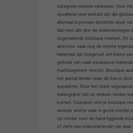
categorie merken verkopen. Voor mijze
opvallend veel winkels zijn die glob
allemaal in precies dezelfde vijver 
dan met alle drie de ondernemingen i
zogenaamde boutique merken. Dit zijn
directeur vaak nog de eerste eigenaar
helemaal zijn toegerust om kleine se
gebruik van vaak exclusieve material
marktsegment terecht. Boutique aud
het aantal landen waar dit kan is do
beperkter. Door het sterk uitgesprok
belangrijker dat ze winkels vinden w
komen. Daardoor vind je boutique me
winkels vind je vaak in grote steden 
op minder voor de hand liggende locat
of zelfs een industrieterrein zijn daar