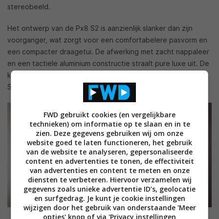
stereobeeld.
Het ontwerp van de Px8 S2 is aanzienlijk slanker dan zijn
voorganger, wat zorgt voor een comfortabelere pasvorm en
een compacter draagetui. De afwerking met zacht nappaleer
en een tactiele aluminium constructie straalt pure luxe uit. De
koptelefoon is verkrijgbaar in de kleuren Onyx Black en Warm
Stone.
FWD gebruikt cookies (en vergelijkbare
technieken) om informatie op te slaan en in te
zien. Deze gegevens gebruiken wij om onze
website goed te laten functioneren, het gebruik
van de website te analyseren, gepersonaliseerde
content en advertenties te tonen, de effectiviteit
van advertenties en content te meten en onze
diensten te verbeteren. Hiervoor verzamelen wij
gegevens zoals unieke advertentie ID’s, geolocatie
en surfgedrag. Je kunt je cookie instellingen
wijzigen door het gebruik van onderstaande 'Meer
opties' knop of via 'Privacy instellingen