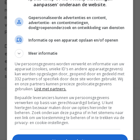
Een van de meest opvallende upgrades is de actieve
aanpassen' onderaan de website.
ruisonderdrukking (ANC). Een nieuw systeem met acht
microfoons optimaliseert niet alleen de ANC-prestaties, maar
Gepersonaliseerde advertenties en content,
advertentie- en contentmetingen,
verbetert ook de gesprekskwaliteit aanzienlijk met de ADI
doelgroepenonderzoek en ontwikkeling van diensten
Pure Voice-technologie.
Informatie op een apparaat opslaan en/of openen
De batterijduur bedraagt 30 uur met ANC ingeschakeld, en
Meer informatie
een snelle oplaadbeurt van 15 minuten levert tot zeven uur
extra luisterplezier. Met deze combinatie van prestaties,
Uw persoonsgegevens worden verwerkt en informatie van uw
comfort en design wil Bowers & Wilkins een nieuwe norm
apparaat (cookies, unieke ID's en andere apparaatgegevens)
kan worden opgeslagen door, geopend door en gedeeld met
stellen in de wereld van draadloze audio.
332 partners of specifiek door deze site worden gebruikt. Wij
en onze partners kunnen precieze geolocatiegegevens
gebruiken.
Lijst met partners.
Bepaalde leveranciers kunnen uw persoonsgegevens
GESCHREVEN DOOR
verwerken op basis van gerechtvaardigd belang. U kunt
MARTIJN CHEL
hiertegen bezwaar maken door uw opties hieronder te
beheren. Zoek onderaan deze pagina of in het sitemenu naar
een link om uw toestemming te beheren of in te trekken via de
privacy- en cookie-instellingen.