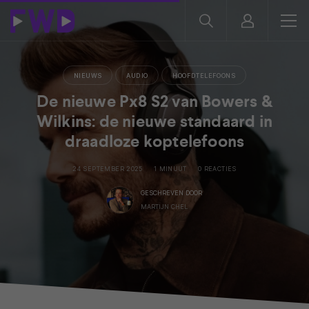
NIEUWS
AUDIO
HOOFDTELEFOONS
De nieuwe Px8 S2 van Bowers &
Wilkins: de nieuwe standaard in
draadloze koptelefoons
24 SEPTEMBER 2025
1 MINUUT
0 REACTIES
GESCHREVEN DOOR
MARTIJN CHEL