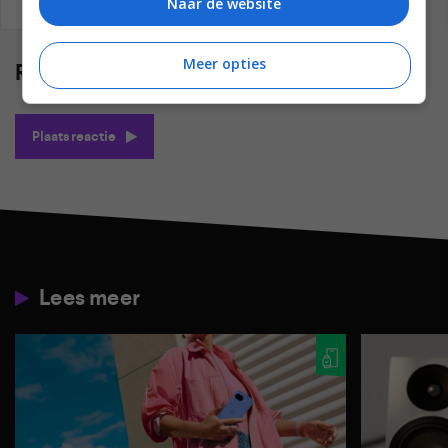
Naar de website
REAGEREN
REACTIES (0)
Meer opties
Reacties
(0)
Plaats reactie
Lees meer