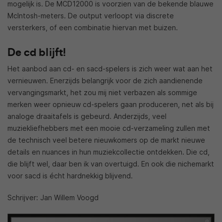
mogelijk is. De MCD12000 is voorzien van de bekende blauwe
McIntosh-meters. De output verloopt via discrete
versterkers, of een combinatie hiervan met buizen.
De cd blijft!
Het aanbod aan cd- en sacd-spelers is zich weer wat aan het
vernieuwen. Enerzijds belangrijk voor de zich aandienende
vervangingsmarkt, het zou mij niet verbazen als sommige
merken weer opnieuw cd-spelers gaan produceren, net als bij
analoge draaitafels is gebeurd. Anderzijds, veel
muziekliefhebbers met een mooie cd-verzameling zullen met
de technisch veel betere nieuwkomers op de markt nieuwe
details en nuances in hun muziekcollectie ontdekken. Die cd,
die blijft wel, daar ben ik van overtuigd. En ook die nichemarkt
voor sacd is écht hardnekkig blijvend.
Schrijver: Jan Willem Voogd