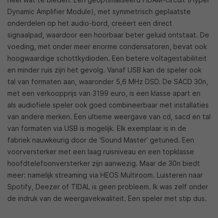
Dynamic Amplifier Module), met symmetrisch geplaatste
onderdelen op het audio-bord, creëert een direct
signaalpad, waardoor een hoorbaar beter geluid ontstaat. De
voeding, met onder meer enorme condensatoren, bevat ook
hoogwaardige schottkydioden. Een betere voltagestabiliteit
en minder ruis zijn het gevolg. Vanaf USB kan de speler ook
tal van formaten aan, waaronder 5,6 MHz DSD. De SACD 30n,
met een verkoopprijs van 3199 euro, is een klasse apart en
als audiofiele speler ook goed combineerbaar met installaties
van andere merken. Een ultieme weergave van cd, sacd en tal
van formaten via USB is mogelijk. Elk exemplaar is in de
fabriek nauwkeurig door de ‘Sound Master’ getuned. Een
voorversterker met een laag ruisniveau en een topklasse
hoofdtelefoonversterker zijn aanwezig. Maar de 30n biedt
meer: namelijk streaming via HEOS Multiroom. Luisteren naar
Spotify, Deezer of TIDAL is geen probleem. Ik was zelf onder
de indruk van de weergavekwaliteit. Een speler met stip dus.