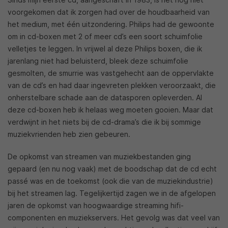
voorgekomen dat ik zorgen had over de houdbaarheid van
het medium, met één uitzondering. Philips had de gewoonte
om in cd-boxen met 2 of meer cd’s een soort schuimfolie
velletjes te leggen. In vrijwel al deze Philips boxen, die ik
jarenlang niet had beluisterd, bleek deze schuimfolie
gesmolten, de smurrie was vastgehecht aan de oppervlakte
van de cd’s en had daar ingevreten plekken veroorzaakt, die
onherstelbare schade aan de datasporen opleverden. Al
deze cd-boxen heb ik helaas weg moeten gooien. Maar dat
verdwijnt in het niets bij de cd-drama’s die ik bij sommige
muziekvrienden heb zien gebeuren.
De opkomst van streamen van muziekbestanden ging
gepaard (en nu nog vaak) met de boodschap dat de cd echt
passé was en de toekomst (ook die van de muziekindustrie)
bij het streamen lag. Tegelijkertijd zagen we in de afgelopen
jaren de opkomst van hoogwaardige streaming hifi-
componenten en muziekservers. Het gevolg was dat veel van