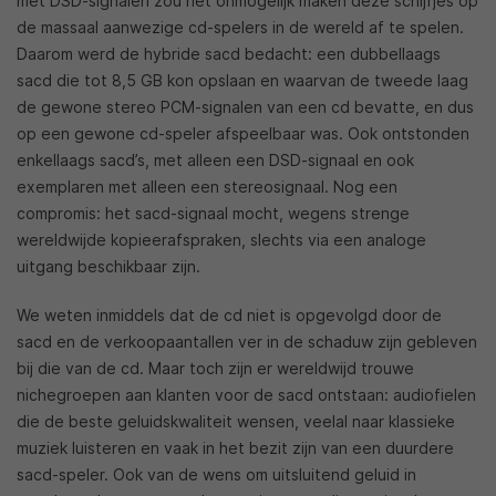
met DSD-signalen zou het onmogelijk maken deze schijfjes op
de massaal aanwezige cd-spelers in de wereld af te spelen.
Daarom werd de hybride sacd bedacht: een dubbellaags
sacd die tot 8,5 GB kon opslaan en waarvan de tweede laag
de gewone stereo PCM-signalen van een cd bevatte, en dus
op een gewone cd-speler afspeelbaar was. Ook ontstonden
enkellaags sacd’s, met alleen een DSD-signaal en ook
exemplaren met alleen een stereosignaal. Nog een
compromis: het sacd-signaal mocht, wegens strenge
wereldwijde kopieerafspraken, slechts via een analoge
uitgang beschikbaar zijn.
We weten inmiddels dat de cd niet is opgevolgd door de
sacd en de verkoopaantallen ver in de schaduw zijn gebleven
bij die van de cd. Maar toch zijn er wereldwijd trouwe
nichegroepen aan klanten voor de sacd ontstaan: audiofielen
die de beste geluidskwaliteit wensen, veelal naar klassieke
muziek luisteren en vaak in het bezit zijn van een duurdere
sacd-speler. Ook van de wens om uitsluitend geluid in