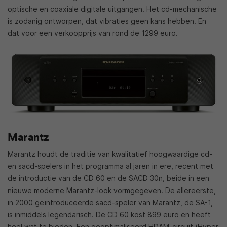
optische en coaxiale digitale uitgangen. Het cd-mechanische
is zodanig ontworpen, dat vibraties geen kans hebben. En
dat voor een verkoopprijs van rond de 1299 euro.
Marantz
Marantz houdt de traditie van kwalitatief hoogwaardige cd-
en sacd-spelers in het programma al jaren in ere, recent met
de introductie van de CD 60 en de SACD 30n, beide in een
nieuwe moderne Marantz-look vormgegeven. De allereerste,
in 2000 geïntroduceerde sacd-speler van Marantz, de SA-1,
is inmiddels legendarisch. De CD 60 kost 899 euro en heeft
heel wat te bieden. Een geoptimaliseerd HDAM-circuit (Hyper