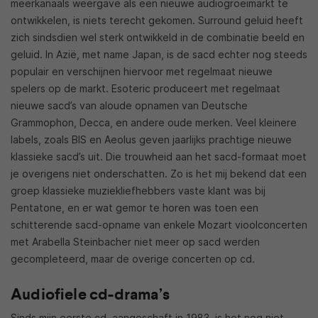
meerkanaals weergave als een nieuwe audiogroeimarkt te
ontwikkelen, is niets terecht gekomen. Surround geluid heeft
zich sindsdien wel sterk ontwikkeld in de combinatie beeld en
geluid. In Azië, met name Japan, is de sacd echter nog steeds
populair en verschijnen hiervoor met regelmaat nieuwe
spelers op de markt. Esoteric produceert met regelmaat
nieuwe sacd’s van aloude opnamen van Deutsche
Grammophon, Decca, en andere oude merken. Veel kleinere
labels, zoals BIS en Aeolus geven jaarlijks prachtige nieuwe
klassieke sacd’s uit. Die trouwheid aan het sacd-formaat moet
je overigens niet onderschatten. Zo is het mij bekend dat een
groep klassieke muziekliefhebbers vaste klant was bij
Pentatone, en er wat gemor te horen was toen een
schitterende sacd-opname van enkele Mozart vioolconcerten
met Arabella Steinbacher niet meer op sacd werden
gecompleteerd, maar de overige concerten op cd.
Audiofiele cd-drama’s
Sinds mijn eerste cd, aangeschaft in 1983, is het nog niet