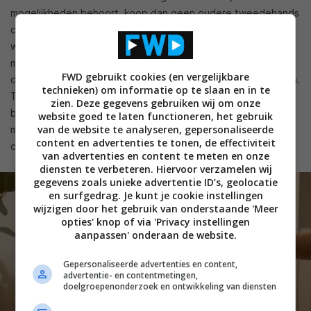
mogelijkheden behoort, koop dan geen oudere tweedehands
cd-speler, maar een nieuwe. Ik denk dat door de betere
weergavekwaliteit menigeen opnieuw de cd-collectie qua
muziekdetails zal ontdekken. Dat geldt vooral voor diegenen
FWD gebruikt cookies (en vergelijkbare
die een cd-speler van pakweg 10 jaar of ouder hebben staan.
technieken) om informatie op te slaan en in te
Tegenwoordig zijn goede cd-spelers al vanaf een goed
zien. Deze gegevens gebruiken wij om onze
betaalbare prijs verkrijgbaar. Vandaar dat we enkele recente
website goed te laten functioneren, het gebruik
van de website te analyseren, gepersonaliseerde
modellen beknopt de revue laten passeren, die qua aankoop
content en advertenties te tonen, de effectiviteit
de moeite waard zijn.
van advertenties en content te meten en onze
diensten te verbeteren. Hiervoor verzamelen wij
gegevens zoals unieke advertentie ID’s, geolocatie
en surfgedrag. Je kunt je cookie instellingen
wijzigen door het gebruik van onderstaande 'Meer
opties' knop of via 'Privacy instellingen
aanpassen' onderaan de website.
Gepersonaliseerde advertenties en content,
advertentie- en contentmetingen,
doelgroepenonderzoek en ontwikkeling van diensten