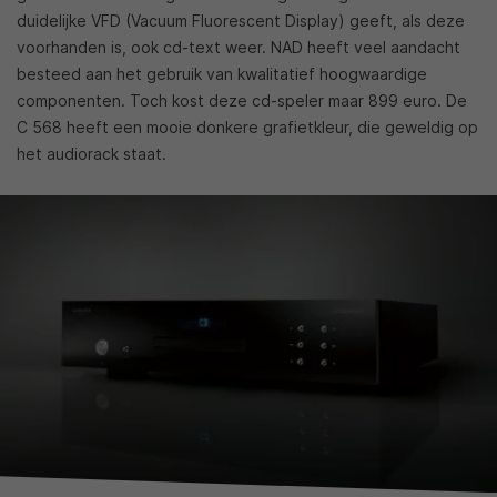
duidelijke VFD (Vacuum Fluorescent Display) geeft, als deze
voorhanden is, ook cd-text weer. NAD heeft veel aandacht
besteed aan het gebruik van kwalitatief hoogwaardige
componenten. Toch kost deze cd-speler maar 899 euro. De
C 568 heeft een mooie donkere grafietkleur, die geweldig op
het audiorack staat.