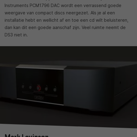
Instruments PCM1796 DAC wordt een verrassend goede
weergave van compact discs neergezet. Als je al een
installatie hebt en wellicht af en toe een cd wilt beluisteren,
dan kan dit een goede aanschaf zijn. Veel ruimte neemt de
DS3 niet in.
Mark Levinson