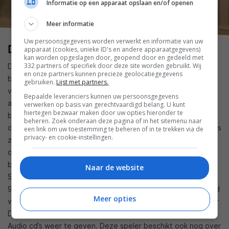
Informatie op een apparaat opslaan en/of openen
Meer informatie
Uw persoonsgegevens worden verwerkt en informatie van uw
Denon
apparaat (cookies, unieke ID's en andere apparaatgegevens)
kan worden opgeslagen door, geopend door en gedeeld met
332 partners of specifiek door deze site worden gebruikt. Wij
Dat een goede cd-speler geen fortuin hoeft te kosten
en onze partners kunnen precieze geolocatiegegevens
bewijst de nieuwe Denon DCD-900NE, met een verkoopprijs
gebruiken.
Lijst met partners.
van 499 euro. Deze degelijk gebouwde speler ziet er niet
Bepaalde leveranciers kunnen uw persoonsgegevens
alleen goed uit, maar heeft voor zijn prijs klankmatig veel te
verwerken op basis van gerechtvaardigd belang. U kunt
hiertegen bezwaar maken door uw opties hieronder te
bieden, met een signaal/ruisverhouding van 115 dB en een
beheren. Zoek onderaan deze pagina of in het sitemenu naar
dynamisch bereik van 101 dB. Advanced AL32 Processing Plus
een link om uw toestemming te beheren of in te trekken via de
privacy- en cookie-instellingen.
zorgt voor een optimale benadering van de oorspronkelijke
opname. Je kunt een USB-stick inpluggen en FLAC-
bestanden tot 192 kHz of DSD 2.8 MHz / 5,6 MHz afspelen.
Naar de website
Samen met de bijbehorende geintegreerde versterker PMA-
900HNE werd aan de DCD-900NE een EISA Award toegekend
Meer opties
voor ‘Best Value Stereo System 2022-2023’. De grotere broer
DCD-1600NE biedt nog veel meer en is ook in staat Super
Audio cd’s weer te geven. Deze speler beschikt ook nog over