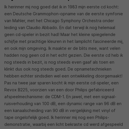
Ik herinner mij nog goed dat ik in 1983 mijn eerste cd kocht:
een Deutsche Grammophon-opname van de eerste symfonie
van Mahler, met het Chicago Symphony Orchestra onder
leiding van Claudio Abbado. En dat terwijl ik nog helemaal
geen cd-speler in bezit had! Maar het kleine spiegelende
schijfje met prachtige kleuren in het lamplicht fascineerde mij,
en ook mijn omgeving. Ik maakte er de blits mee, want velen
hadden nog geen cd in het echt gezien. Die eerste cd heb ik
nog steeds in bezit, is nog steeds even gaaf als toen en
klinkt dus ook nog steeds goed. De opnametechnieken
hebben echter sindsdien wel een ontwikkeling doorgemaakt!
Pas na twee jaar sparen kocht ik mijn eerste cd-speler, een
Revox B225, voorzien van een door Philips gefabriceerd
afspeelmechanisme: de CDM-1. En jawel, met een signaal-
ruisverhouding van 100 dB, een dynamic range van 96 dB en
een kanaalscheiding van 90 dB in vergelijking met vinyl of
tape ongelofelijk goed. Ik herinner mij nog een Philips-
demonstratie, waarbij een licht bekraste cd werd afgespeeld