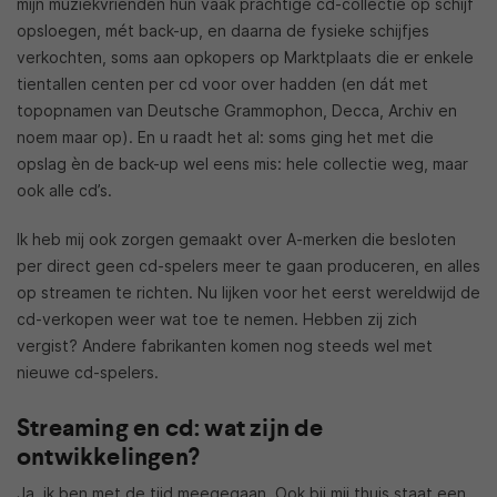
mijn muziekvrienden hun vaak prachtige cd-collectie op schijf
opsloegen, mét back-up, en daarna de fysieke schijfjes
verkochten, soms aan opkopers op Marktplaats die er enkele
tientallen centen per cd voor over hadden (en dát met
topopnamen van Deutsche Grammophon, Decca, Archiv en
noem maar op). En u raadt het al: soms ging het met die
opslag èn de back-up wel eens mis: hele collectie weg, maar
ook alle cd’s.
Ik heb mij ook zorgen gemaakt over A-merken die besloten
per direct geen cd-spelers meer te gaan produceren, en alles
op streamen te richten. Nu lijken voor het eerst wereldwijd de
cd-verkopen weer wat toe te nemen. Hebben zij zich
vergist? Andere fabrikanten komen nog steeds wel met
nieuwe cd-spelers.
Streaming en cd: wat zijn de
ontwikkelingen?
Ja, ik ben met de tijd meegegaan. Ook bij mij thuis staat een