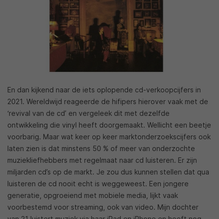
En dan kijkend naar de iets oplopende cd-verkoopcijfers in
2021. Wereldwijd reageerde de hifipers hierover vaak met de
‘revival van de cd’ en vergeleek dit met dezelfde
ontwikkeling die vinyl heeft doorgemaakt. Wellicht een beetje
voorbarig. Maar wat keer op keer marktonderzoekscijfers ook
laten zien is dat minstens 50 % of meer van onderzochte
muziekliefhebbers met regelmaat naar cd luisteren. Er zijn
miljarden cd’s op de markt. Je zou dus kunnen stellen dat qua
luisteren de cd nooit echt is weggeweest. Een jongere
generatie, opgroeiend met mobiele media, lijkt vaak
voorbestemd voor streaming, ook van video. Mijn dochter
van 21 luistert muziek via haar iPad en iPhone en heeft nog