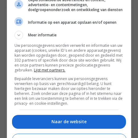
advertentie- en contentmetingen,
doelgroepenonderzoek en ontwikkeling van diensten
BART DE LA FOSSE
Informatie op een apparaat opslaan en/of openen
05 FEBRUARI 2021 OM 18:24
Probeer het anders eens via HDMI-CEC:
Meer informatie
https://fwd.nl/beeld/wat-is-hdmi-cec-simplink-anynet-
Uw persoonsgegevens worden verwerkt en informatie van uw
bravia-sync-easy-link-etc/
apparaat (cookies, unieke ID's en andere apparaatgegevens)
kan worden opgeslagen door, geopend door en gedeeld met
332 partners of specifiek door deze site worden gebruikt. Wij
Mocht het niet direct lukken kijk dan ook even hier:
en onze partners kunnen precieze geolocatiegegevens
https://helpguide.sony.net/tv/haep1/v1/en/04-07.html
gebruiken.
Lijst met partners.
Bepaalde leveranciers kunnen uw persoonsgegevens
Kopieer even de url's...linken werkt nog niet goed in
verwerken op basis van gerechtvaardigd belang. U kunt
hiertegen bezwaar maken door uw opties hieronder te
deze rubriek.
beheren. Zoek onderaan deze pagina of in het sitemenu naar
een link om uw toestemming te beheren of in te trekken via de
privacy- en cookie-instellingen.
0
Naar de website