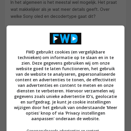
In het algemeen is het meestal wel mogelijk. Het praat
wat makkelijker als je wat meer details geeft. Over
welke Sony oled en decodertype gaat dit?
0
FWD gebruikt cookies (en vergelijkbare
technieken) om informatie op te slaan en in te
zien. Deze gegevens gebruiken wij om onze
website goed te laten functioneren, het gebruik
CHVO
van de website te analyseren, gepersonaliseerde
04 FEBRUARI 2021 OM 21:07
content en advertenties te tonen, de effectiviteit
van advertenties en content te meten en onze
Sony oled a89 tv
diensten te verbeteren. Hiervoor verzamelen wij
Orange digitale tv (Vlaanderen)
gegevens zoals unieke advertentie ID’s, geolocatie
en surfgedrag. Je kunt je cookie instellingen
wijzigen door het gebruik van onderstaande 'Meer
0
opties' knop of via 'Privacy instellingen
aanpassen' onderaan de website.
Gepersonaliseerde advertenties en content,