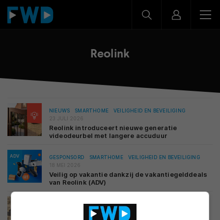
Reolink
NIEUWS
SMARTHOME
VEILIGHEID EN BEVEILIGING
23 JULI 2026
Reolink introduceert nieuwe generatie
videodeurbel met langere accuduur
ADV
GESPONSORD
SMARTHOME
VEILIGHEID EN BEVEILIGING
18 MEI 2026
Veilig op vakantie dankzij de vakantiegelddeals
van Reolink (ADV)
REVIEWS
SMARTHOME
VEILIGHEID EN BEVEILIGING
10 MEI 2026