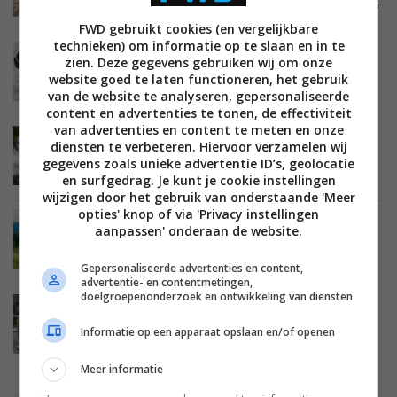
Review: Reolink Solar Floodlight Camera – Groot,
luid én fel
FWD gebruikt cookies (en vergelijkbare
technieken) om informatie op te slaan en in te
TIPS EN ADVIES
SMARTHOME
VEILIGHEID EN BEVEILIGING
zien. Deze gegevens gebruiken wij om onze
15 FEBRUARI 2024
website goed te laten functioneren, het gebruik
Je smarthome beveiligen: zo maak je je huis op
van de website te analyseren, gepersonaliseerde
een slimme manier veilig
content en advertenties te tonen, de effectiviteit
van advertenties en content te meten en onze
REVIEWS
SMARTHOME
VEILIGHEID EN BEVEILIGING
diensten te verbeteren. Hiervoor verzamelen wij
21 OKTOBER 2020
gegevens zoals unieke advertentie ID’s, geolocatie
Review: Reolink Argus PT camera met
en surfgedrag. Je kunt je cookie instellingen
zonnepaneel – draadloos en draaibaar
wijzigen door het gebruik van onderstaande 'Meer
opties' knop of via 'Privacy instellingen
NIEUWS
SMARTHOME
VEILIGHEID EN BEVEILIGING
aanpassen' onderaan de website.
25 SEPTEMBER 2020
Reolink kondigt tweetal outdoor
Gepersonaliseerde advertenties en content,
bewakingscamera’s met offline opslag aan
advertentie- en contentmetingen,
doelgroepenonderzoek en ontwikkeling van diensten
SMARTHOME
29 MAART 2020
Review: Reolink Argus 2 met zonnepaneel –
Informatie op een apparaat opslaan en/of openen
draadloze camera voor buiten
Meer informatie
SMARTHOME
30 JANUARI 2018