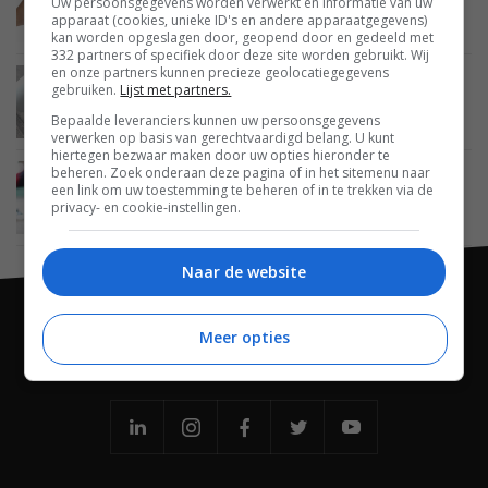
Uw persoonsgegevens worden verwerkt en informatie van uw
De Reolink Argus 2 is een draadloze en relatief
apparaat (cookies, unieke ID's en andere apparaatgegevens)
goedkope camera
kan worden opgeslagen door, geopend door en gedeeld met
332 partners of specifiek door deze site worden gebruikt. Wij
en onze partners kunnen precieze geolocatiegegevens
SMARTHOME
27 DECEMBER 2017
gebruiken.
Lijst met partners.
De vijf beste beveiligingscamera’s van 2017 voor
Bepaalde leveranciers kunnen uw persoonsgegevens
in je smarthome
verwerken op basis van gerechtvaardigd belang. U kunt
hiertegen bezwaar maken door uw opties hieronder te
beheren. Zoek onderaan deze pagina of in het sitemenu naar
SMARTHOME
21 OKTOBER 2017
een link om uw toestemming te beheren of in te trekken via de
Review: Reolink Argus – betaalbare smart home-
privacy- en cookie-instellingen.
camera met compromissen
Naar de website
Meer opties