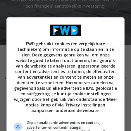
een financieel aantrekkelijke investering.
Zendure staat voor meer comfort, meer besparing en
meer energie-onafhankelijkheid – vandaag én in de
toekomst.
FWD gebruikt cookies (en vergelijkbare
technieken) om informatie op te slaan en in te
zien. Deze gegevens gebruiken wij om onze
Artikelen over en met Zendure
website goed te laten functioneren, het gebruik
van de website te analyseren, gepersonaliseerde
De afgelopen maanden hebben we bij FWD tal van artikelen
content en advertenties te tonen, de effectiviteit
van advertenties en content te meten en onze
over en in samenwerking met Zendure geschreven. Hieronder
diensten te verbeteren. Hiervoor verzamelen wij
vind je een selectie van deze artikelen
gegevens zoals unieke advertentie ID’s, geolocatie
en surfgedrag. Je kunt je cookie instellingen
wijzigen door het gebruik van onderstaande 'Meer
opties' knop of via 'Privacy instellingen
aanpassen' onderaan de website.
NIEUWS
SMARTHOME
ENERGIE
29 MEI 2026
Sunergy en Zendure brengen
laagdrempelige thuisbatterij naar
Gepersonaliseerde advertenties en content,
Nederlandse markt
advertentie- en contentmetingen,