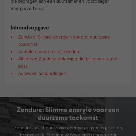
die bijdragen aan een duurzamer en voordeliger
energieverbruik.
Inhoudsopgave
Zendure: Slimme energie voor een duurzame
toekomst
Artikelen over en met Zendure
Altijd een Zendure-oplossing die bij jouw situatie
past
Acties en aanbiedingen
Zendure: Slimme energie voor een
duurzame toekomst
Zendure maakt duurzame energie eenvoudig, slim en
toegankelijk. Met innovatieve oplossingen voor