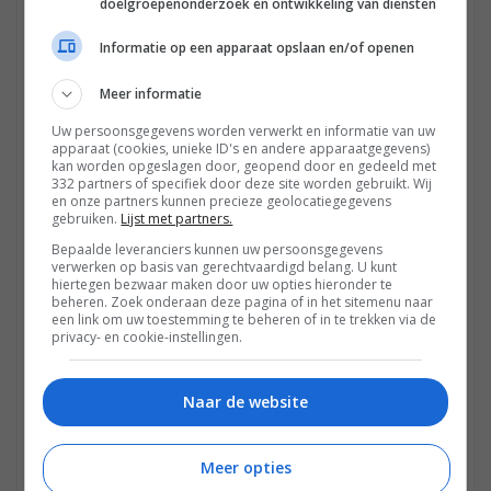
doelgroepenonderzoek en ontwikkeling van diensten
ACTIES
REVIEWS
SMARTHOME
ENERGIE
ACTIE
28 MEI 2026
Informatie op een apparaat opslaan en/of openen
Thuistest review round-up: Zendure
SolarFlow 2400 AC+
Meer informatie
NIEUWS
SMARTHOME
ENERGIE
20 MEI 2026
Uw persoonsgegevens worden verwerkt en informatie van uw
Zendure en MW Energie sluiten alliantie
apparaat (cookies, unieke ID's en andere apparaatgegevens)
voor Nederlandse thuisenergiemarkt
kan worden opgeslagen door, geopend door en gedeeld met
332 partners of specifiek door deze site worden gebruikt. Wij
en onze partners kunnen precieze geolocatiegegevens
NIEUWS
SMARTHOME
ENERGIE
11 MEI 2026
gebruiken.
Lijst met partners.
Zendure introduceert PowerHub: Centraal
Bepaalde leveranciers kunnen uw persoonsgegevens
beheer voor de thuisbatterij en
verwerken op basis van gerechtvaardigd belang. U kunt
warmtepomp
hiertegen bezwaar maken door uw opties hieronder te
beheren. Zoek onderaan deze pagina of in het sitemenu naar
NIEUWS
SMARTHOME
ENERGIE
22 APRIL 2026
een link om uw toestemming te beheren of in te trekken via de
Zendure introduceert drie
privacy- en cookie-instellingen.
thuisaccusystemen in SolarFlow Mix-serie
Naar de website
GESPONSORD
SMARTHOME
ENERGIE
16 MAART 2026
In The Picture: Zendure transformeert de
Nederlandse energiemarkt met AI-
Meer opties
gedreven thuisaccu’s (ADV)