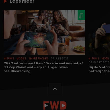
Lees meer
NIEUWS
MOBILE
SMARTPHONES
25 JUNI 2026
NIEUWS
MOBIL
02 MAART 2026
OPPO introduceert Reno16-serie met innovatief
3D Pop Planet-ontwerp en AI-gedreven
Bij de Motoro
beeldbewerking
batterijcapa