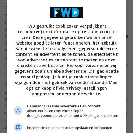
Google Home is de slimme speaker van Google die je kunt
gebruiken als centraal punt voor je
smart home
. Je kunt de
speaker gebruiken om je entertainmentapparaten mee te
FWD gebruikt cookies (en vergelijkbare
bedienen, alledaagse taken mee te managen en dingen aan
technieken) om informatie op te slaan en in te
te vragen waar je het antwoord op wil weten. Home kan al die
zien. Deze gegevens gebruiken wij om onze
website goed te laten functioneren, het gebruik
dingen doen doordat de speaker wordt geleverd met
van de website te analyseren, gepersonaliseerde
Assistant. Vanwege de jarenlange ervaring van Google met
content en advertenties te tonen, de effectiviteit
zijn zoekmachine, is de assistent slim genoeg om de context
van advertenties en content te meten en onze
te bepalen van een vraag, zodat je snel de juiste antwoorden
diensten te verbeteren. Hiervoor verzamelen wij
gegevens zoals unieke advertentie ID’s, geolocatie
zult ontvangen.
en surfgedrag. Je kunt je cookie instellingen
wijzigen door het gebruik van onderstaande 'Meer
Wanneer je bijvoorbeeld vraagt ‘wat er vanavond draait’, dan
opties' knop of via 'Privacy instellingen
zal Google Home een lijst met films opnoemen die nu in de
aanpassen' onderaan de website.
bioscopen draaien. Als je daarna aangeeft dat je ‘de kinderen
meeneemt’, dan zullen er films opgenoemd worden die voor
Gepersonaliseerde advertenties en content,
advertentie- en contentmetingen,
kinderen geschikt zijn. Geef je daarna aan dat je bijvoorbeeld
doelgroepenonderzoek en ontwikkeling van diensten
The Jungle Book ‘wil zien’, dan koopt Assistant de kaartjes
voor je. Vraag je aan het apparaat of de film eigenlijk wel
Informatie op een apparaat opslaan en/of openen