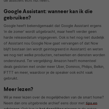
de assistent echt nut heeft.
Google Assistant: wanneer kan ik die
gebruiken?
Google heeft bekendgemaakt dat Google Assistant ergens
‘in de zomer’ wordt uitgebracht, maar heeft verder geen
harde releasedatum vrijgegeven. Ook is het nog niet duidelijk
of Assistant nou Google Now gaat vervangen of dat Now
blijft bestaan (en wordt geïntegreerd in Assistant) en weten
we nog niet welke producten, netwerken en diensten worden
ondersteund. Ter vergelijking: Amazon heeft momenteel
deals gesloten met onder meer Uber, Dominos, Philips, Belkin,
IFTTT en meer, waardoor je de speaker ook echt vaak
gebruikt.
Meer lezen?
Wil je meer lezen over de mogelijkheden van de smart home?
Neem dan ons uitgebreide archief eens door met
tips en
adviezen
. Ook kun je
het dagelijkse nieuws
in de gaten