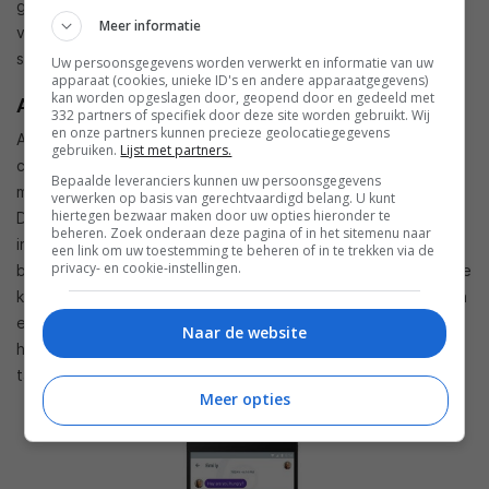
goed is, dan krijg je recensies, cijfers en zelfs een trailer
Meer informatie
voorgeschoteld – op dit moment lijkt niets te gek voor de
speaker.
Uw persoonsgegevens worden verwerkt en informatie van uw
apparaat (cookies, unieke ID's en andere apparaatgegevens)
kan worden opgeslagen door, geopend door en gedeeld met
Allo
332 partners of specifiek door deze site worden gebruikt. Wij
en onze partners kunnen precieze geolocatiegegevens
Allo is een nieuwe chatapplicatie van Google. Het wordt een
gebruiken.
Lijst met partners.
complete ervaring, waarin je kunt chatten met je vrienden en
Bepaalde leveranciers kunnen uw persoonsgegevens
met bots en gebruik kunt maken van emoji, stickers en meer.
verwerken op basis van gerechtvaardigd belang. U kunt
hiertegen bezwaar maken door uw opties hieronder te
Dankzij de integratie van Google Assistant kan de ervaring
beheren. Zoek onderaan deze pagina of in het sitemenu naar
interactief worden, in de vorm van de bots, zoals je die
een link om uw toestemming te beheren of in te trekken via de
privacy- en cookie-instellingen.
bijvoorbeeld ook in Facebook Messenger kan terugvinden. Je
kunt een vraag stellen door hem in te spreken of uit te typen
en als je niet tevreden bent met het antwoord, kun je ook
Naar de website
hier vervolgvragen stellen. Ook kun je de bot specifieke
taken geven.
Meer opties