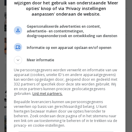
wijzigen door het gebruik van onderstaande 'Meer
opties' knop of via 'Privacy instellingen
aanpassen' onderaan de website.
BEELD
AUDIO
05 JANUARI 2010
Videobellen op Panasonic en LG TV’s met Skype
Gepersonaliseerde advertenties en content,
HD
advertentie- en contentmetingen,
doelgroepenonderzoek en ontwikkeling van diensten
BEELD
04 JANUARI 2010
Informatie op een apparaat opslaan en/of openen
Sony: 3D niet mainstream tot 2012
Meer informatie
BEELD
30 DECEMBER 2009
Uw persoonsgegevens worden verwerkt en informatie van uw
DirecTV gaat 3D uitzenden in de VS
apparaat (cookies, unieke ID's en andere apparaatgegevens)
kan worden opgeslagen door, geopend door en gedeeld met
332 partners of specifiek door deze site worden gebruikt. Wij
en onze partners kunnen precieze geolocatiegegevens
gebruiken.
Lijst met partners.
BEELD
29 DECEMBER 2009
Lees alles over Blu-ray 3D
Bepaalde leveranciers kunnen uw persoonsgegevens
verwerken op basis van gerechtvaardigd belang. U kunt
hiertegen bezwaar maken door uw opties hieronder te
beheren. Zoek onderaan deze pagina of in het sitemenu naar
een link om uw toestemming te beheren of in te trekken via de
BEELD
29 DECEMBER 2009
privacy- en cookie-instellingen.
Grootste plasmafabriek Panasonic opent de
deuren