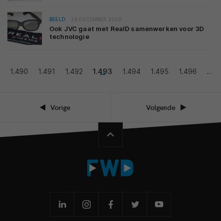
BEELD
24 DECEMBER 2009
Ook JVC gaat met RealD samenwerken voor 3D
technologie
1.490
1.491
1.492
1.493
1.494
1.495
1.496
…
Vorige
Volgende