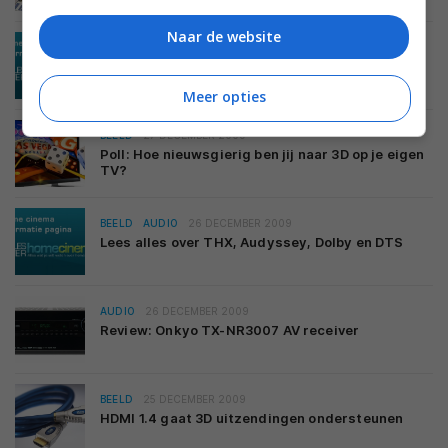
Naar de website
AUDIO
28 DECEMBER 2009
Lees alles over soundbars
Meer opties
BEELD
27 DECEMBER 2009
Poll: Hoe nieuwsgierig ben jij naar 3D op je eigen
TV?
BEELD
AUDIO
26 DECEMBER 2009
Lees alles over THX, Audyssey, Dolby en DTS
AUDIO
26 DECEMBER 2009
Review: Onkyo TX-NR3007 AV receiver
BEELD
25 DECEMBER 2009
HDMI 1.4 gaat 3D uitzendingen ondersteunen