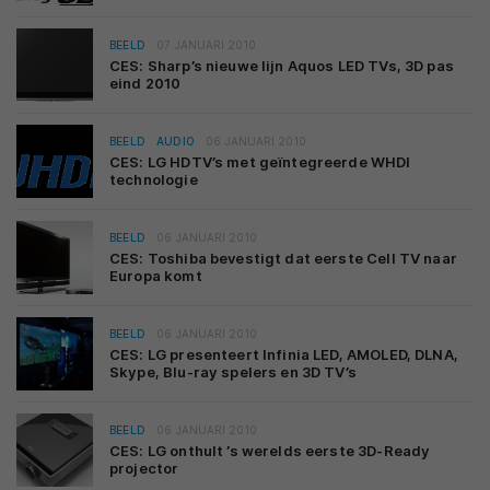
BEELD
07 JANUARI 2010
CES: Sharp’s nieuwe lijn Aquos LED TVs, 3D pas
eind 2010
BEELD
AUDIO
06 JANUARI 2010
CES: LG HDTV’s met geïntegreerde WHDI
technologie
BEELD
06 JANUARI 2010
CES: Toshiba bevestigt dat eerste Cell TV naar
Europa komt
BEELD
06 JANUARI 2010
CES: LG presenteert Infinia LED, AMOLED, DLNA,
Skype, Blu-ray spelers en 3D TV’s
BEELD
06 JANUARI 2010
CES: LG onthult ’s werelds eerste 3D-Ready
projector