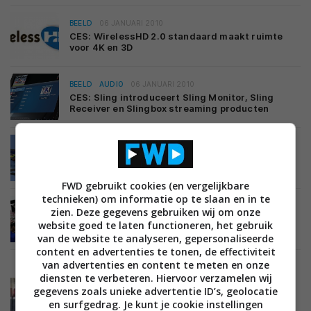
BEELD
06 JANUARI 2010
CES: WirelessHD 2.0 standaard maakt ruimte
voor 4K en 3D
BEELD
AUDIO
06 JANUARI 2010
CES: Sling introduceert Sling Monitor, Sling
Receiver en Slingbox streaming producten
BEELD
06 JANUARI 2010
Magnetic onthult een aantal bril-vrije 3D
displays
FWD gebruikt cookies (en vergelijkbare
technieken) om informatie op te slaan en in te
BEELD
06 JANUARI 2010
zien. Deze gegevens gebruiken wij om onze
ESPN gaat WK voetbal in 3D uitzenden
website goed te laten functioneren, het gebruik
van de website te analyseren, gepersonaliseerde
content en advertenties te tonen, de effectiviteit
van advertenties en content te meten en onze
diensten te verbeteren. Hiervoor verzamelen wij
BEELD
05 JANUARI 2010
gegevens zoals unieke advertentie ID’s, geolocatie
Video: LG’s OLED TV gespot in winkel Korea
en surfgedrag. Je kunt je cookie instellingen