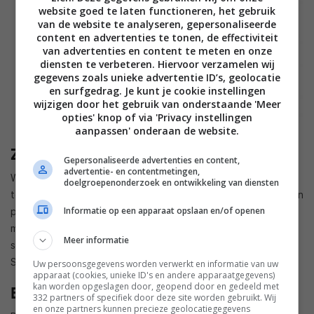
website goed te laten functioneren, het gebruik
van de website te analyseren, gepersonaliseerde
content en advertenties te tonen, de effectiviteit
van advertenties en content te meten en onze
diensten te verbeteren. Hiervoor verzamelen wij
gegevens zoals unieke advertentie ID’s, geolocatie
en surfgedrag. Je kunt je cookie instellingen
wijzigen door het gebruik van onderstaande 'Meer
opties' knop of via 'Privacy instellingen
aanpassen' onderaan de website.
Zelfklevende achterkant
Gepersonaliseerde advertenties en content,
advertentie- en contentmetingen,
Wel bijzonder was een tweede nieuwigheid van deze
doelgroepenonderzoek en ontwikkeling van diensten
telefoon: je kon hem met de achterkant bijna overal tegenaan
Informatie op een apparaat opslaan en/of openen
plakken. De achterkant van de telefoon zou van een
materiaal geproduceerd worden waarmee je hem tegen
Meer informatie
spiegels of andere gladde oppervlakken kon plakken.
Sommige telefoonhoesjes bieden dit overigens ook.
Uw persoonsgegevens worden verwerkt en informatie van uw
apparaat (cookies, unieke ID's en andere apparaatgegevens)
kan worden opgeslagen door, geopend door en gedeeld met
Betere versie
332 partners of specifiek door deze site worden gebruikt. Wij
en onze partners kunnen precieze geolocatiegegevens