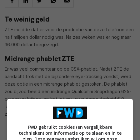
Te weinig geld
ZTE meldde dat er voor de productie van deze telefoon een
half miljoen dollar nodig was. Na zes weken was er nog maar
36.000 dollar toegezegd.
Midrange phablet ZTE
Er was veel commentaar op de CSX-phablet. Nadat ZTE de
aandacht trok met de bijzondere eye-tracking vondst, werd
deze optie in een midrange phablet gestoken. De phablet
zou bijvoorbeeld een midrange Qualcomm Snapdragon 625-
processor krijgen, op het ietwat verouderde Android 6.0
lopen en een scherm krijgen dat een nogal gewone resolutie
zou hebben van 1920 x 1080 pixels.
FWD gebruikt cookies (en vergelijkbare
technieken) om informatie op te slaan en in te
zien. Deze gegevens gebruiken wij om onze