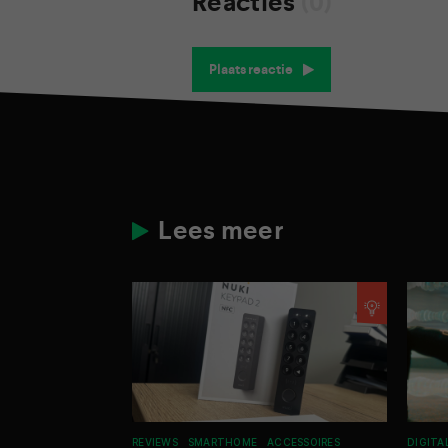
Reacties
(0)
Plaats reactie
Lees meer
REVIEWS
SMARTHOME
ACCESSOIRES
DIGITA