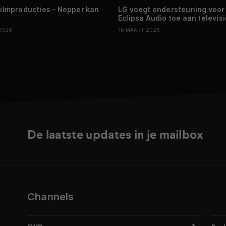
 filmproducties – Nepper kan
LG voegt ondersteuning voor
Eclipsa Audio toe aan televis
 2026
16 MAART 2026
De laatste updates in je mailbox
Channels