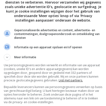
diensten te verbeteren. Hiervoor verzamelen wij gegevens
zoals unieke advertentie ID’s, geolocatie en surfgedrag. Je
kunt je cookie instellingen wijzigen door het gebruik van
onderstaande 'Meer opties' knop of via 'Privacy
instellingen aanpassen' onderaan de website.
Gepersonaliseerde advertenties en content, advertentie- en
contentmetingen, doelgroepenonderzoek en ontwikkeling van
diensten
Informatie op een apparaat opslaan en/of openen
Meer informatie
tion biedt een arcademodus in singleplayer aan, maar
n. Dat kan via het internet, dus zorg ervoor dat je een
Uw persoonsgegevens worden verwerkt en informatie van uw apparaat
(cookies, unieke ID's en andere apparaatgegevens) kan worden
el is overigens niet gratis te downloaden: je dient
opgeslagen door, geopend door en gedeeld met 332 partners of
specifiek door deze site worden gebruikt. Wij en onze partners kunnen
raadt Capcom aan het spel alleen te spelen op een
precieze geolocatiegegevens gebruiken.
Lijst met partners.
inste iOS 10.0. Onder meer de
iPhone 6 Plus
,
Bepaalde leveranciers kunnen uw persoonsgegevens verwerken op basis
illende Mini’s en
iPad Pro (12.9-inch)
worden
van gerechtvaardigd belang. U kunt hiertegen bezwaar maken door uw
opties hieronder te beheren. Zoek onderaan deze pagina of in het
sitemenu naar een link om uw toestemming te beheren of in te trekken
via de privacy- en cookie-instellingen.