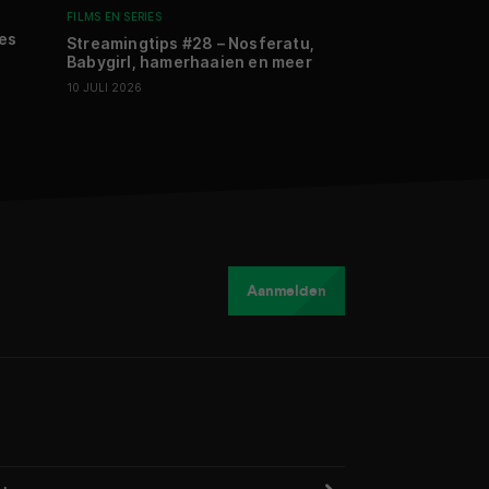
FILMS EN SERIES
ACCESSOIRES
ies
Streamingtips #28 – Nosferatu,
Review: HighE
Babygirl, hamerhaaien en meer
Premium III & In
intensivering
10 JULI 2026
09 JULI 2026
Aanmelden