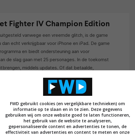
t Fighter IV Champion Edition
uitgesteld vanwege een vreemde glitch, is de game
u dan echt verkrijgbaar voor iPhone en iPad. De game
-programma en biedt ondersteuning aan voor
 aan de slag gaan met 25 personages. In de toekomst
tbrengen, middels updates. Of dat betaalde,
t moment niet bekend. Maar het zou in elk geval
FWD gebruikt cookies (en vergelijkbare technieken) om
informatie op te slaan en in te zien. Deze gegevens
gebruiken wij om onze website goed te laten functioneren,
het gebruik van de website te analyseren,
gepersonaliseerde content en advertenties te tonen, de
effectiviteit van advertenties en content te meten en onze