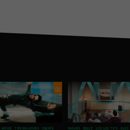
L MOVIE
TIPS EN ADVIES
CREATE
NIEUWS
BEELD
LCD LED TV'S
OLED 