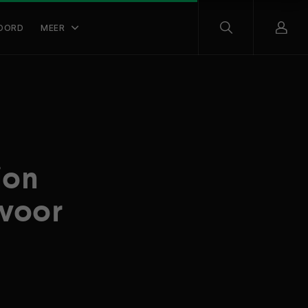
OORD
MEER
ion
 voor