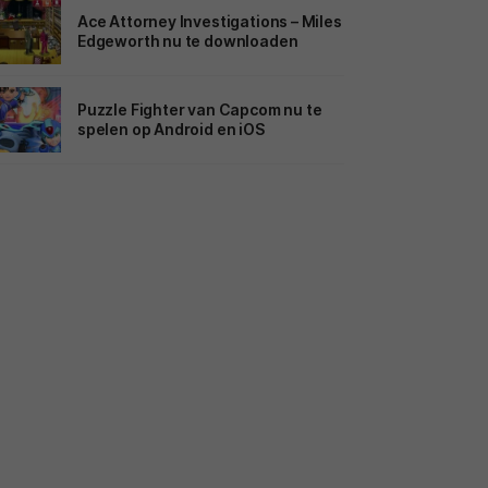
Ace Attorney Investigations – Miles
Edgeworth nu te downloaden
Puzzle Fighter van Capcom nu te
spelen op Android en iOS