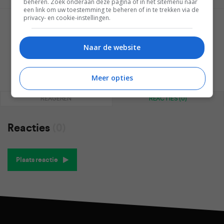
beheren. Zoek onderaan deze pagina of in het sitemenu naar
een link om uw toestemming te beheren of in te trekken via de
privacy- en cookie-instellingen.
GESCHREVEN DOOR
WESLEY AKKERMAN
Naar de website
Meer opties
REAGEREN
REACTIES (0)
Reacties
(0)
Plaats reactie