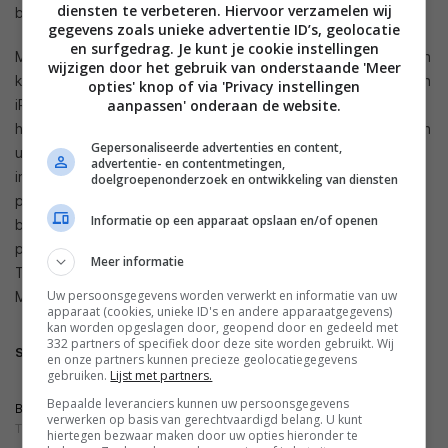
diensten te verbeteren. Hiervoor verzamelen wij
ben je altijd up-to-date als het om werk gaat.
gegevens zoals unieke advertentie ID’s, geolocatie
en surfgedrag. Je kunt je cookie instellingen
Mocht er binnen je netwerk iemand iets nieuws uploaden, dan
wijzigen door het gebruik van onderstaande 'Meer
krijg je daar automatisch bericht van. Ook krijgen iPhone 6- en
opties' knop of via 'Privacy instellingen
iPhone 6 Plus-gebruikers meldingen in de widget: dan gaat
aanpassen' onderaan de website.
het om twee SlideShare van de Dag, die speciaal voor jou zijn
Gepersonaliseerde advertenties en content,
uitgezocht. Mocht het nou voorkomen dat je even geen
advertentie- en contentmetingen,
internet tot je beschikking, maar je wel een belangrijke
doelgroepenonderzoek en ontwikkeling van diensten
presentatie nodig hebt, dan kun je de content ook offline
Informatie op een apparaat opslaan en/of openen
beschikbaar maken. Op dit moment zijn er zo’n vijftien miljoen
presentaties beschikbaar, binnen de categorieën
Meer informatie
Technology, Business, Education, News & Politics, Design,
Uw persoonsgegevens worden verwerkt en informatie van uw
Marketing, Finance en Entertainment.
apparaat (cookies, unieke ID's en andere apparaatgegevens)
kan worden opgeslagen door, geopend door en gedeeld met
332 partners of specifiek door deze site worden gebruikt. Wij
SlideShare
en onze partners kunnen precieze geolocatiegegevens
gebruiken.
Lijst met partners.
Bepaalde leveranciers kunnen uw persoonsgegevens
BRON
verwerken op basis van gerechtvaardigd belang. U kunt
TECHCRUNCH
hiertegen bezwaar maken door uw opties hieronder te