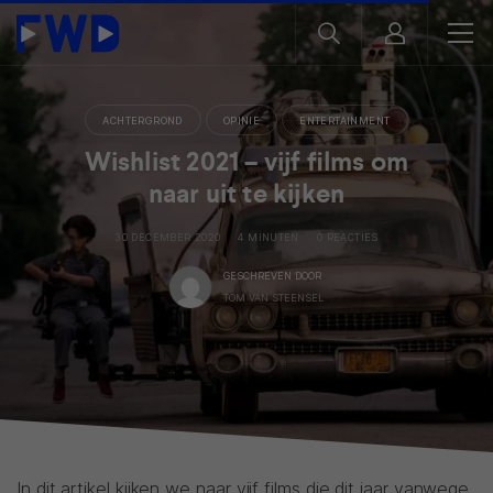
ACHTERGROND
OPINIE
ENTERTAINMENT
Wishlist 2021 – vijf films om
naar uit te kijken
30 DECEMBER 2020
4 MINUTEN
0 REACTIES
GESCHREVEN DOOR
TOM VAN STEENSEL
In dit artikel kijken we naar vijf films die dit jaar vanwege