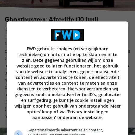
Ghostbusters: Afterlife (10 juni)
De reboot uit 2016 was niet het onverdeelde succes waar
iedereen op hoopte, en daarom gaat de Ghostbusters-
franchise volgend jaar verder met een nieuw vervolg op de
FWD gebruikt cookies (en vergelijkbare
originele film uit 1984. De inmiddels alweer bijna een jaar oude
technieken) om informatie op te slaan en in te
trailer voor Ghostbusters: Afterlife opent met een opvallend
zien. Deze gegevens gebruiken wij om onze
website goed te laten functioneren, het gebruik
andere toon en sfeer, om vervolgens de klassieke elementen
van de website te analyseren, gepersonaliseerde
uit de oude films (de ghost-trap, de ECTO-1) te
content en advertenties te tonen, de effectiviteit
herintroduceren. Hoewel alle vertrouwde Ghostbusters (op
van advertenties en content te meten en onze
de overleden Harold Ramis na) terugkeren voor de film, zal
diensten te verbeteren. Hiervoor verzamelen wij
gegevens zoals unieke advertentie ID’s, geolocatie
het stokje worden doorgegeven aan een nieuwe generatie.
en surfgedrag. Je kunt je cookie instellingen
Dat gebeurde ook achter de schermen: Jason Reitman
wijzigen door het gebruik van onderstaande 'Meer
(Juno), de zoon van Ghostbusters-regisseur Ivan Reitman,
opties' knop of via 'Privacy instellingen
nam het scenario en de regie voor zijn rekening.
aanpassen' onderaan de website.
Gepersonaliseerde advertenties en content,
advertentie- en contentmetingen,