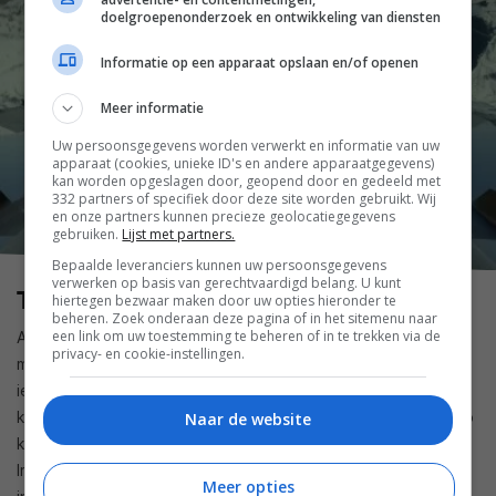
doelgroepenonderzoek en ontwikkeling van diensten
Informatie op een apparaat opslaan en/of openen
Meer informatie
Uw persoonsgegevens worden verwerkt en informatie van uw
apparaat (cookies, unieke ID's en andere apparaatgegevens)
kan worden opgeslagen door, geopend door en gedeeld met
332 partners of specifiek door deze site worden gebruikt. Wij
en onze partners kunnen precieze geolocatiegegevens
gebruiken.
Lijst met partners.
Bepaalde leveranciers kunnen uw persoonsgegevens
verwerken op basis van gerechtvaardigd belang. U kunt
Top Gun: Maverick (8 juli)
hiertegen bezwaar maken door uw opties hieronder te
beheren. Zoek onderaan deze pagina of in het sitemenu naar
een link om uw toestemming te beheren of in te trekken via de
Als je vandaag de dag een vliegtuig heftige manoeuvres ziet
privacy- en cookie-instellingen.
maken in een actiefilm, dan is de kans erg groot dat je naar
iets dat achteraf met de computer werd gemaakt zit te
kijken. In Top Gun: Maverick pakt Tom Cruise, die ook keer op
Naar de website
keer zijn leven in de waagschaal stelt voor de Mission:
Impossible-films, het compleet anders aan: er werd gevlogen
Meer opties