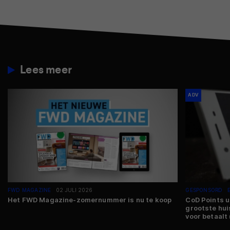
Lees meer
ADV
FWD MAGAZINE
02 JULI 2026
GESPONSORD
Het FWD Magazine-zomernummer is nu te koop
CoD Points u
grootste hui
voor betaalt