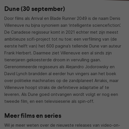
Dune (30 september)
Door films als Arrival en Blade Runner 2049 is de naam Denis
Villeneuve nu bijna synoniem aan ‘intelligente sciencefiction’.
De Canadese regisseur komt in 2021 echter met zijn meest
ambitieuze scifi-project tot nu toe: een verfilming van (de
eerste helft van) het 600 pagina’s tellende Dune van auteur
Frank Herbert. Daarmee ziet Villeneuve een al sinds zijn
tienerjaren gekoesterde droom in vervulling gaan.
Gerenommeerde regisseurs als Alejandro Jodorowsky en
David Lynch brandden al eerder hun vingers aan het boek
over politieke machinaties op de zandplaneet Arrakis, maar
Villeneuve hoopt straks de definitieve adaptatie af te
leveren. Als Dune goed ontvangen wordt volgt er nog een
tweede film, en een televisieserie als spin-off.
Meer films en series
Wil je meer weten over de nieuwste releases van video-on-