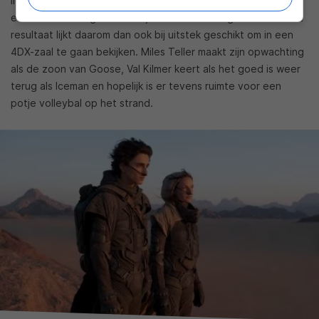
in echte straaljagers en de acteurs moesten in de cockpit
echt om kunnen gaan met bijna verstikkende g-krachten. Het
resultaat lijkt daarom dan ook bij uitstek geschikt om in een
4DX-zaal te gaan bekijken. Miles Teller maakt zijn opwachting
als de zoon van Goose, Val Kilmer keert als het goed is weer
terug als Iceman en hopelijk is er tevens ruimte voor een
potje volleybal op het strand.