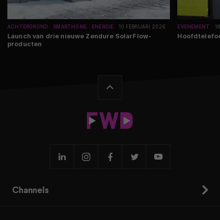
ACHTERGROND
SMARTHOME
ENERGIE
10 FEBRUARI 2026
EVENEMENT
1
Launch van drie nieuwe Zendure SolarFlow-
Hoofdtelefoo
producten
Channels