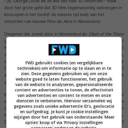
– ja, George Lucas wil ze alle zes naar 3D omzetten – maar
door het grote geld dat 3D films tegenwoordig opbrengen in
bioscopen is het bedrijf de meeste tijd kwijt aan het
omzetten van nieuwe films als
Alice in Wonderland
.
Diegenen die zowel
Alice in Wonderland
als
Clash of the Titans
gezien hebben kunnen je vertellen dat de 3D ervaring niet
hetzelfde is. Terwijl de meesten onder ons niet weten dat
Alice in Wonderland
helemaal niet 3D opgenomen is,
concluderen de eerste reviews van
Clash of the Titans
dat de
FWD gebruikt cookies (en vergelijkbare
technieken) om informatie op te slaan en in te
film ‘de eerste film die slechter geworden is door de 3D
zien. Deze gegevens gebruiken wij om onze
ervaring’. Terwijl het omzetten van
Alice
vier tot zes maanden
website goed te laten functioneren, het gebruik
geduurd heeft, was
Clash
gedaan in acht tot tien weken.
van de website te analyseren, gepersonaliseerde
content en advertenties te tonen, de effectiviteit
In-Three laat weten dat het vier- tot zeshonderd mensen in
van advertenties en content te meten en onze
diensten te verbeteren. Hiervoor verzamelen wij
dienst heeft die 50 tot 75 procent van de dag 3D brillen
gegevens zoals unieke advertentie ID’s, geolocatie
dragen. Het kost het bedrijf 80.000 tot 100.000 dollar per
en surfgedrag. Je kunt je cookie instellingen
minuut om het converteren naar 3D fatsoenlijk uit te voeren.
wijzigen door het gebruik van onderstaande 'Meer
Dat is natuurlijk belachelijk veel geld en wij vragen ons dan af
opties' knop of via 'Privacy instellingen
aanpassen' onderaan de website.