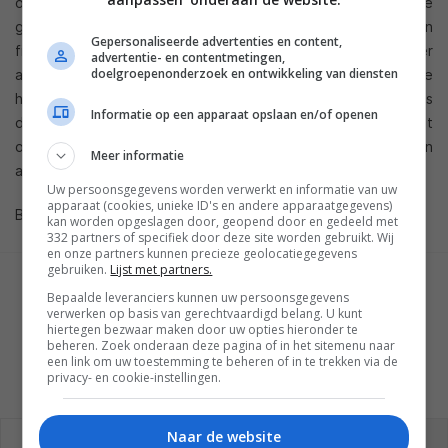
of het niet goedkoper is om gewoon 3D camera’s te
gebruiken. Het voordeel om het in de postproductie van een
Gepersonaliseerde advertenties en content,
film te doen is dat het de creatievelingen achter de film meer
advertentie- en contentmetingen,
doelgroepenonderzoek en ontwikkeling van diensten
artistieke controle geeft aangezien het omzetten met de
hand gedaan wordt, frame voor frame. De grootste zorg is
Informatie op een apparaat opslaan en/of openen
dat mensen films als
Clash of the Titans
in 3D zien en het
omzetten naar 3D compleet afschrijven, of erger, 3D in zijn
Meer informatie
algemeenheid.
Uw persoonsgegevens worden verwerkt en informatie van uw
apparaat (cookies, unieke ID's en andere apparaatgegevens)
Bron:
Engadget
kan worden opgeslagen door, geopend door en gedeeld met
332 partners of specifiek door deze site worden gebruikt. Wij
en onze partners kunnen precieze geolocatiegegevens
gebruiken.
Lijst met partners.
GESCHREVEN DOOR
Bepaalde leveranciers kunnen uw persoonsgegevens
MARTIJN CHEL
verwerken op basis van gerechtvaardigd belang. U kunt
hiertegen bezwaar maken door uw opties hieronder te
beheren. Zoek onderaan deze pagina of in het sitemenu naar
een link om uw toestemming te beheren of in te trekken via de
privacy- en cookie-instellingen.
REAGEREN
REACTIES (0)
Naar de website