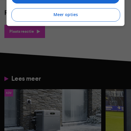
Reacties
(0)
Meer opties
Plaats reactie
Lees meer
ADV