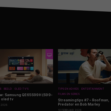
S
BEELD
OLED TV'S
TIPS EN ADVIES
ENTERTAINMENT
FILMS EN SERIES
ew: Samsung QE65S99H (S99-
 oled tv
Streamingtips #7 – Roofman,
Predator en Bob Marley
I 2026
13 FEBRUARI 2026