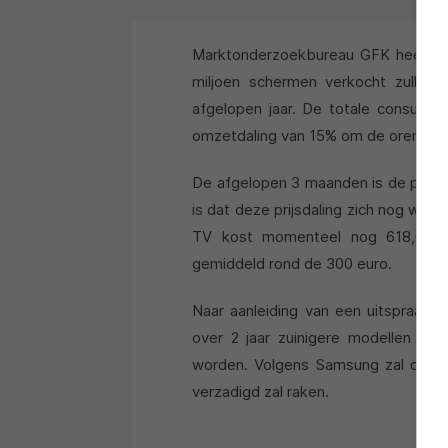
Marktonderzoekbureau GFK heeft late
miljoen schermen verkocht zullen 
afgelopen jaar. De totale consume
omzetdaling van 15% om de oren gekr
De afgelopen 3 maanden is de prijs
is dat deze prijsdaling zich nog wel
TV kost momenteel nog 618,00 eu
gemiddeld rond de 300 euro.
Naar aanleiding van een uitspraak
over 2 jaar zuinigere modellen mo
worden. Volgens Samsung zal de ve
verzadigd zal raken.