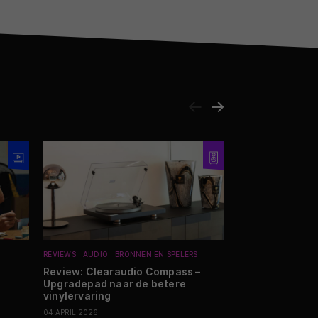
REVIEWS
AUDIO
BRONNEN EN SPELERS
NIEUWS
AUDIO
LU
Review: Clearaudio Compass –
ArtSound pakt 
Upgradepad naar de betere
partyspeaker
vinylervaring
03 FEBRUARI 2026
04 APRIL 2026