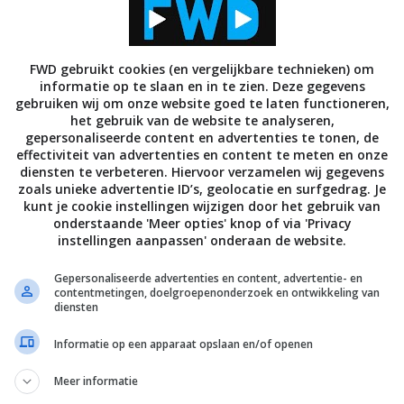
n weten dat zij verwacht dat dit jaar in totaal 1,8
FWD gebruikt cookies (en vergelijkbare technieken) om
worden, wat er maar liefst 200.000 meer zijn dan
informatie op te slaan en in te zien. Deze gegevens
ntenelectronica markt heeft aan de andere kant een
gebruiken wij om onze website goed te laten functioneren,
het gebruik van de website te analyseren,
egen ten opzichte van afgelopen jaar.
gepersonaliseerde content en advertenties te tonen, de
effectiviteit van advertenties en content te meten en onze
 voor een platte TV met 20% gedaald. De verwachting
diensten te verbeteren. Hiervoor verzamelen wij gegevens
 even voort zal zetten. Een gemiddelde Plasma of LCD
zoals unieke advertentie ID’s, geolocatie en surfgedrag. Je
kunt je cookie instellingen wijzigen door het gebruik van
ro. Het meest verkochte formaat (32 inch) ligt
onderstaande 'Meer opties' knop of via 'Privacy
instellingen aanpassen' onderaan de website.
Gepersonaliseerde advertenties en content, advertentie- en
 van de Europese Commissie, welke zegt dat merken
contentmetingen, doelgroepenonderzoek en ontwikkeling van
eten verkopen, moeten de huidige TV’s uitverkocht
diensten
rkoopgroei niet volhouden aangezien de markt snel
Informatie op een apparaat opslaan en/of openen
Meer informatie