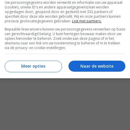
Uw persoonsgegevens worden verwerkt en informatie van uw apparaat
(cookies, unieke ID's en andere apparaatgegevens) kan worden
opgeslagen door, geopend door en gedeeld met 332 partners of
specifiek door deze site worden gebruikt. Wij en onze partners kunnen
precieze geolocatiegegevens gebruiken.
Lijst met partners.
Bepaalde leveranciers kunnen uw persoonsgegevens verwerken op basis
van gerechtvaardigd belang. U kunt hiertegen bezwaar maken door uw
opties hieronder te beheren. Zoek onderaan deze pagina of in het
sitemenu naar een link om uw toestemming te beheren of in te trekken
REACTIES (0)
via de privacy- en cookie-instellingen.
Meer opties
Naar de website