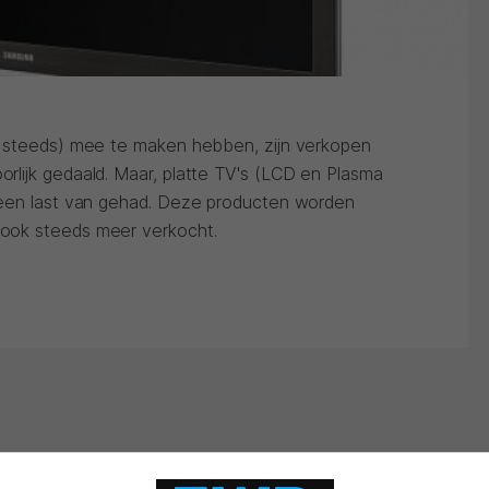
g steeds) mee te maken hebben, zijn verkopen
lijk gedaald. Maar, platte TV's (LCD en Plasma
geen last van gehad. Deze producten worden
ook steeds meer verkocht.