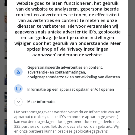
HD) plasma TV
website goed te laten functioneren, het gebruik
van de website te analyseren, gepersonaliseerde
content en advertenties te tonen, de effectiviteit
BEELD
26 APRIL 2012
van advertenties en content te meten en onze
De grootste valkuilen bij het kopen van een
diensten te verbeteren. Hiervoor verzamelen wij
nieuwe hdtv
gegevens zoals unieke advertentie ID’s, geolocatie
en surfgedrag. Je kunt je cookie instellingen
wijzigen door het gebruik van onderstaande 'Meer
BEELD
26 APRIL 2012
opties' knop of via 'Privacy instellingen
‘Gebaren en spraakbediening zijn een tijdelijke
TV hype’
aanpassen' onderaan de website.
Gepersonaliseerde advertenties en content,
BEELD
19 APRIL 2012
advertentie- en contentmetingen,
Panasonic lanceert Viera Remote app voor
doelgroepenonderzoek en ontwikkeling van diensten
smartphones en tablets
Informatie op een apparaat opslaan en/of openen
BEELD
13 APRIL 2012
Meer informatie
LG start eigen betaalplatform voor Smart TV
apps
Uw persoonsgegevens worden verwerkt en informatie van uw
apparaat (cookies, unieke ID's en andere apparaatgegevens)
kan worden opgeslagen door, geopend door en gedeeld met
BEELD
02 APRIL 2012
332 partners of specifiek door deze site worden gebruikt. Wij
Samsung: “We slaan alle gegevens van de nieuwe
en onze partners kunnen precieze geolocatiegegevens
Smart TV’s veilig op”