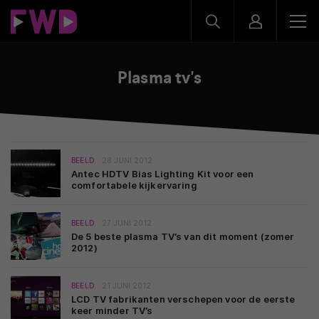
Plasma tv's
BEELD
28 JUNI 2012
Antec HDTV Bias Lighting Kit voor een
comfortabele kijkervaring
BEELD
27 JUNI 2012
De 5 beste plasma TV’s van dit moment (zomer
2012)
BEELD
21 JUNI 2012
LCD TV fabrikanten verschepen voor de eerste
keer minder TV’s