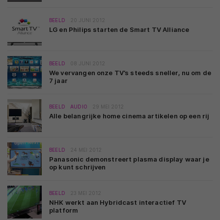
BEELD
20 JUNI 2012
LG en Philips starten de Smart TV Alliance
BEELD
08 JUNI 2012
We vervangen onze TV’s steeds sneller, nu om de
7 jaar
BEELD
AUDIO
29 MEI 2012
Alle belangrijke home cinema artikelen op een rij
BEELD
24 MEI 2012
Panasonic demonstreert plasma display waar je
op kunt schrijven
BEELD
23 MEI 2012
NHK werkt aan Hybridcast interactief TV
platform