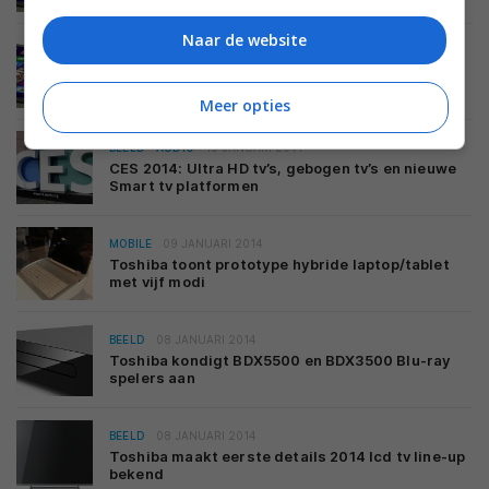
Naar de website
MOBILE
04 FEBRUARI 2014
Toshiba introduceert twee nieuwe Portege
Windows 8 convertibles
Meer opties
BEELD
AUDIO
10 JANUARI 2014
CES 2014: Ultra HD tv’s, gebogen tv’s en nieuwe
Smart tv platformen
MOBILE
09 JANUARI 2014
Toshiba toont prototype hybride laptop/tablet
met vijf modi
BEELD
08 JANUARI 2014
Toshiba kondigt BDX5500 en BDX3500 Blu-ray
spelers aan
BEELD
08 JANUARI 2014
Toshiba maakt eerste details 2014 lcd tv line-up
bekend