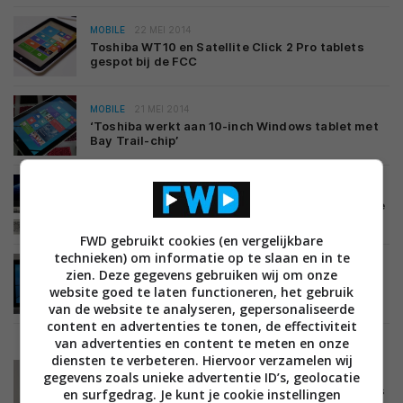
MOBILE
22 MEI 2014
Toshiba WT10 en Satellite Click 2 Pro tablets
gespot bij de FCC
MOBILE
21 MEI 2014
‘Toshiba werkt aan 10-inch Windows tablet met
Bay Trail-chip’
MOBILE
20 MEI 2014
Toshiba komt met ‘7-in-1’ Windows 8 convertible
FWD gebruikt cookies (en vergelijkbare
technieken) om informatie op te slaan en in te
MOBILE
17 APRIL 2014
zien. Deze gegevens gebruiken wij om onze
Review: Toshiba Encore (WT8-A-102)
website goed te laten functioneren, het gebruik
van de website te analyseren, gepersonaliseerde
content en advertenties te tonen, de effectiviteit
van advertenties en content te meten en onze
diensten te verbeteren. Hiervoor verzamelen wij
BEELD
21 MAART 2014
gegevens zoals unieke advertentie ID’s, geolocatie
Toshiba introduceert L5- en M7-serie lcd led tv’s
en surfgedrag. Je kunt je cookie instellingen