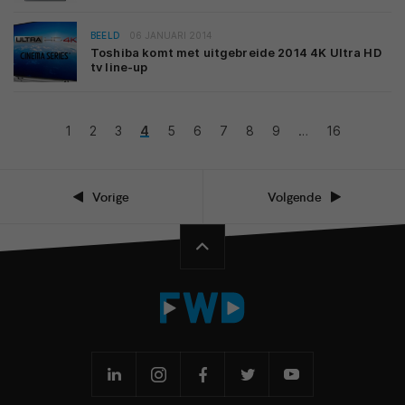
BEELD
06 JANUARI 2014
Toshiba komt met uitgebreide 2014 4K Ultra HD
tv line-up
1
2
3
4
5
6
7
8
9
…
16
Vorige
Volgende