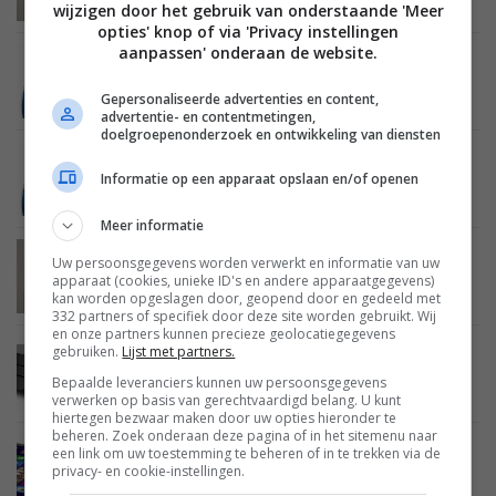
met 3D-weergave
wijzigen door het gebruik van onderstaande 'Meer
opties' knop of via 'Privacy instellingen
aanpassen' onderaan de website.
BEELD
21 MAART 2014
Toshiba lanceert BDX5500 en BDX4500 3D Blu-
Gepersonaliseerde advertenties en content,
ray spelers
advertentie- en contentmetingen,
doelgroepenonderzoek en ontwikkeling van diensten
BEELD
19 MAART 2014
Informatie op een apparaat opslaan en/of openen
Toshiba 2014 Blu-ray spelers, met BDX5500 en
BDX4500 topmodellen
Meer informatie
BEELD
19 MAART 2014
Uw persoonsgegevens worden verwerkt en informatie van uw
Toshiba 2014 lcd led tv line-up met M7-, L6- en
apparaat (cookies, unieke ID's en andere apparaatgegevens)
L5-serie Smart tv’s
kan worden opgeslagen door, geopend door en gedeeld met
332 partners of specifiek door deze site worden gebruikt. Wij
en onze partners kunnen precieze geolocatiegegevens
gebruiken.
Lijst met partners.
BEELD
12 MAART 2014
Toshiba maakt details 2014 Blu-ray spelers
Bepaalde leveranciers kunnen uw persoonsgegevens
bekend
verwerken op basis van gerechtvaardigd belang. U kunt
hiertegen bezwaar maken door uw opties hieronder te
beheren. Zoek onderaan deze pagina of in het sitemenu naar
een link om uw toestemming te beheren of in te trekken via de
MOBILE
07 FEBRUARI 2014
privacy- en cookie-instellingen.
Toshiba brengt Portégé Z10t-A-12W convertible
naar Nederland