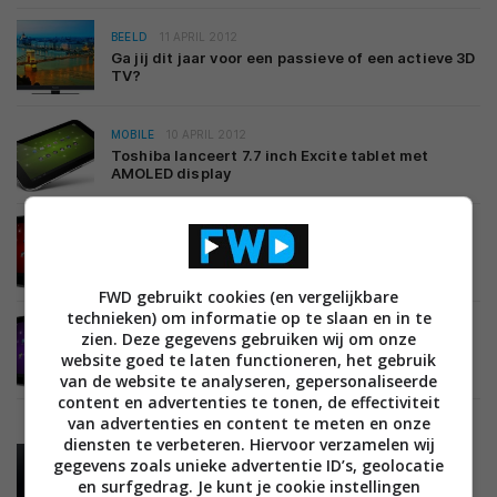
BEELD
11 APRIL 2012
Ga jij dit jaar voor een passieve of een actieve 3D
TV?
MOBILE
10 APRIL 2012
Toshiba lanceert 7.7 inch Excite tablet met
AMOLED display
MOBILE
10 APRIL 2012
Toshiba lanceert 10.1 inch Excite tablet met
quad-core processor
FWD gebruikt cookies (en vergelijkbare
technieken) om informatie op te slaan en in te
MOBILE
10 APRIL 2012
zien. Deze gegevens gebruiken wij om onze
Toshiba lanceert 13.3 inch Excite Android 4.0
website goed te laten functioneren, het gebruik
tablet
van de website te analyseren, gepersonaliseerde
content en advertenties te tonen, de effectiviteit
van advertenties en content te meten en onze
diensten te verbeteren. Hiervoor verzamelen wij
BEELD
22 MAART 2012
gegevens zoals unieke advertentie ID’s, geolocatie
Toshiba 55ZL2DG bril-vrije Quad HD 3D TV eind
en surfgedrag. Je kunt je cookie instellingen