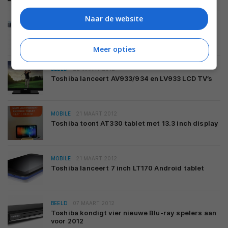
Naar de website
BEELD
22 MAART 2012
Toshiba lanceert DL933/934 LCD TV’s met
ingebouwde DVD speler
Meer opties
BEELD
22 MAART 2012
Toshiba lanceert AV933/934 en LV933 LCD TV’s
MOBILE
21 MAART 2012
Toshiba toont AT330 tablet met 13.3 inch display
MOBILE
21 MAART 2012
Toshiba lanceert 7 inch LT170 Android tablet
BEELD
07 MAART 2012
Toshiba kondigt vier nieuwe Blu-ray spelers aan
voor 2012