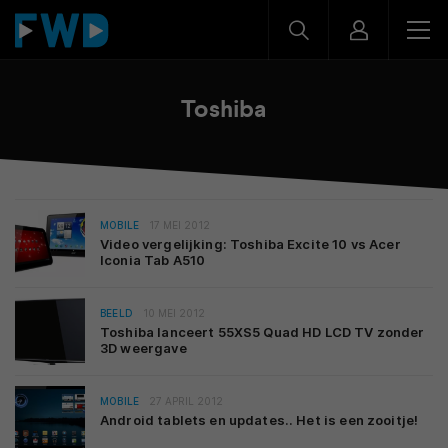
Toshiba
MOBILE
17 MEI 2012
Video vergelijking: Toshiba Excite 10 vs Acer
Iconia Tab A510
BEELD
10 MEI 2012
Toshiba lanceert 55XS5 Quad HD LCD TV zonder
3D weergave
MOBILE
27 APRIL 2012
Android tablets en updates.. Het is een zooitje!