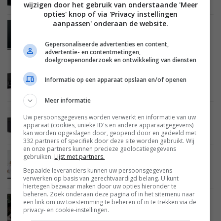
deze maand te koop
wijzigen door het gebruik van onderstaande 'Meer
opties' knop of via 'Privacy instellingen
aanpassen' onderaan de website.
BEELD
22 MAART 2012
Toshiba komt met drie nieuwe 3D LCD TV series
Gepersonaliseerde advertenties en content,
advertentie- en contentmetingen,
doelgroepenonderzoek en ontwikkeling van diensten
BEELD
22 MAART 2012
Informatie op een apparaat opslaan en/of openen
Toshiba lanceert BDX4350KE 3D Blu-ray speler
Meer informatie
BEELD
22 MAART 2012
Uw persoonsgegevens worden verwerkt en informatie van uw
Toshiba komt met BDX1300KE en BDX2300KE
apparaat (cookies, unieke ID's en andere apparaatgegevens)
Blu-ray spelers
kan worden opgeslagen door, geopend door en gedeeld met
332 partners of specifiek door deze site worden gebruikt. Wij
en onze partners kunnen precieze geolocatiegegevens
gebruiken.
Lijst met partners.
BEELD
22 MAART 2012
Toshiba lanceert TL933 serie 3D LCD TV’s
Bepaalde leveranciers kunnen uw persoonsgegevens
verwerken op basis van gerechtvaardigd belang. U kunt
hiertegen bezwaar maken door uw opties hieronder te
beheren. Zoek onderaan deze pagina of in het sitemenu naar
een link om uw toestemming te beheren of in te trekken via de
BEELD
22 MAART 2012
privacy- en cookie-instellingen.
Toshiba introduceert EH933/934 en HL933
LCD/LED TV’s