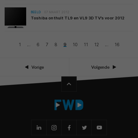
BEELD
07 MAART 2012
Toshiba onthult TL9 en VL9 3D TV’s voor 2012
1
…
6
7
8
9
10
11
12
…
16
Vorige
Volgende