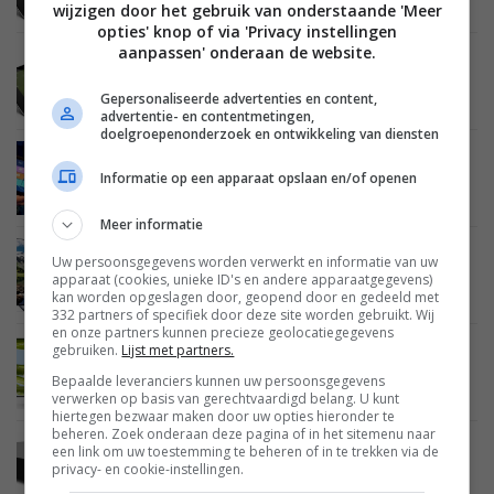
bij Amerikaanse FCC
wijzigen door het gebruik van onderstaande 'Meer
opties' knop of via 'Privacy instellingen
aanpassen' onderaan de website.
MOBILE
11 APRIL 2013
Eerste aanwijzingen voor Tegra 4 tablet van
Gepersonaliseerde advertenties en content,
Toshiba duiken op
advertentie- en contentmetingen,
doelgroepenonderzoek en ontwikkeling van diensten
MOBILE
10 APRIL 2013
Informatie op een apparaat opslaan en/of openen
Toshiba Portege Z10t Windows 8 convertible
duikt op tijdens IDF 2013
Meer informatie
BEELD
06 APRIL 2013
Uw persoonsgegevens worden verwerkt en informatie van uw
Dit jaar een nieuwe tv kopen? De beste tips en
apparaat (cookies, unieke ID's en andere apparaatgegevens)
adviezen op een rijtje
kan worden opgeslagen door, geopend door en gedeeld met
332 partners of specifiek door deze site worden gebruikt. Wij
en onze partners kunnen precieze geolocatiegegevens
gebruiken.
Lijst met partners.
BEELD
22 MAART 2013
Toshiba 2013 3D LED TV line-up (L7, M8 en M9
Bepaalde leveranciers kunnen uw persoonsgegevens
series)
verwerken op basis van gerechtvaardigd belang. U kunt
hiertegen bezwaar maken door uw opties hieronder te
beheren. Zoek onderaan deze pagina of in het sitemenu naar
een link om uw toestemming te beheren of in te trekken via de
BEELD
22 MAART 2013
privacy- en cookie-instellingen.
Toshiba lanceert BDX5400KE en BDX4400KE 3D
Blu-ray spelers