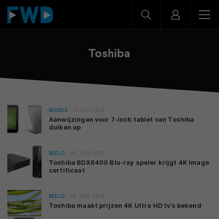
Toshiba
MOBILE
11 JULI 2013
Aanwijzingen voor 7-inch tablet van Toshiba
duiken op
BEELD
28 JUNI 2013
Toshiba BDX6400 Blu-ray speler krijgt 4K Image
certificaat
BEELD
28 JUNI 2013
Toshiba maakt prijzen 4K Ultra HD tv’s bekend