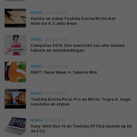
MOBILE
21 JUNI 2013
Hands-on video Toshiba Excite Write met
Android 4.2 Jelly Bean
MOBILE
06 JUNI 2013
Computex 2013: Een overzicht van alle nieuwe
tablets en ontwikkelingen
MOBILE
04 JUNI 2013
DWiT: Deze Week in Tablets #84
MOBILE
04 JUNI 2013
Toshiba Excite Pure, Pro en Write: Tegra 4, hoge
resolutie en stylus
MOBILE
22 MEI 2013
Sony VAIO Duo 13 en Toshiba AT10LE duiken op bij
de FCC