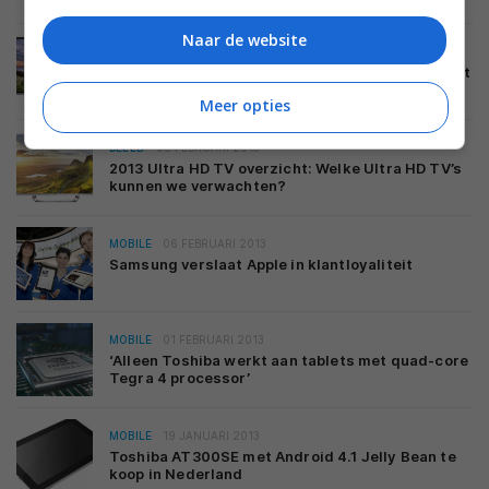
Naar de website
BEELD
21 MAART 2013
Toshiba introduceert L4, M6, L7 en M8 LED Smart
TV series
Meer opties
BEELD
08 FEBRUARI 2013
2013 Ultra HD TV overzicht: Welke Ultra HD TV’s
kunnen we verwachten?
MOBILE
06 FEBRUARI 2013
Samsung verslaat Apple in klantloyaliteit
MOBILE
01 FEBRUARI 2013
‘Alleen Toshiba werkt aan tablets met quad-core
Tegra 4 processor’
MOBILE
19 JANUARI 2013
Toshiba AT300SE met Android 4.1 Jelly Bean te
koop in Nederland