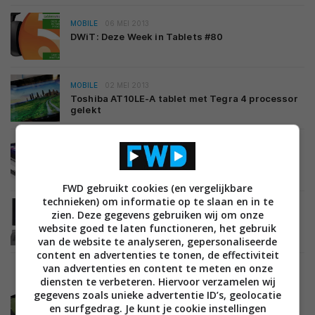
MOBILE
06 MEI 2013
DWiT: Deze Week in Tablets #80
MOBILE
02 MEI 2013
Toshiba AT10LE-A tablet met Tegra 4 processor
gelekt
MOBILE
02 MEI 2013
Toshiba lanceert WT310 Windows 8 tablet voor
zakelijke gebruikers
FWD gebruikt cookies (en vergelijkbare
technieken) om informatie op te slaan en in te
MOBILE
25 APRIL 2013
zien. Deze gegevens gebruiken wij om onze
Toshiba lanceert Portege Z10t Windows 8
website goed te laten functioneren, het gebruik
convertible
van de website te analyseren, gepersonaliseerde
content en advertenties te tonen, de effectiviteit
van advertenties en content te meten en onze
diensten te verbeteren. Hiervoor verzamelen wij
MOBILE
18 APRIL 2013
gegevens zoals unieke advertentie ID’s, geolocatie
Toshiba AT10 tablet met Tegra 4 chip verschijnt
en surfgedrag. Je kunt je cookie instellingen