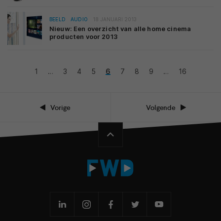
BEELD
AUDIO
18 JANUARI 2013
Nieuw: Een overzicht van alle home cinema
producten voor 2013
1
…
3
4
5
6
7
8
9
…
16
Vorige
Volgende