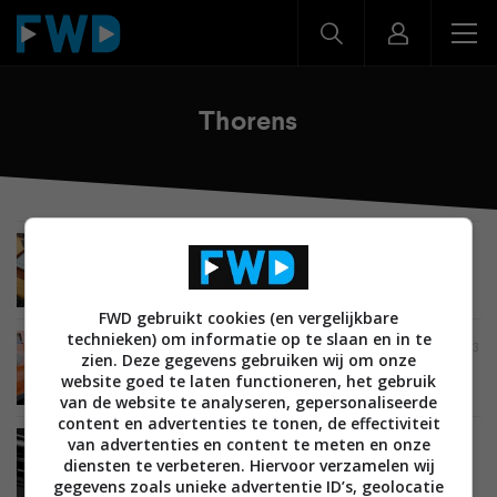
Thorens
REVIEWS
AUDIO
BRONNEN EN SPELERS
24 FEBRUARI 2024
Review: Thorens TD 1600 met TP 160 – Upgrade
met grote impact
FWD gebruikt cookies (en vergelijkbare
technieken) om informatie op te slaan en in te
REVIEWS
AUDIO
BRONNEN EN SPELERS
09 SEPTEMBER 2023
zien. Deze gegevens gebruiken wij om onze
Review: Thorens TD 204 – Flexibel met een neus
website goed te laten functioneren, het gebruik
voor detail
van de website te analyseren, gepersonaliseerde
content en advertenties te tonen, de effectiviteit
van advertenties en content te meten en onze
MUSIC EMOTION
AUDIO
BRONNEN EN SPELERS
diensten te verbeteren. Hiervoor verzamelen wij
03 NOVEMBER 2022
Review: Thorens TD 1500 platenspeler – een
gegevens zoals unieke advertentie ID’s, geolocatie