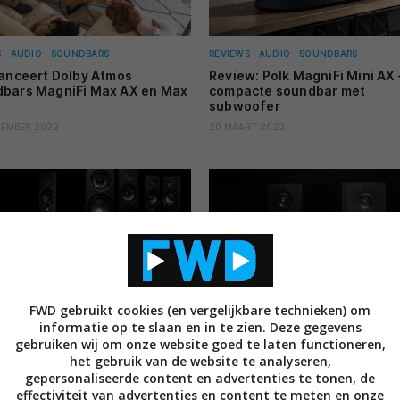
S
AUDIO
SOUNDBARS
REVIEWS
AUDIO
SOUNDBARS
lanceert Dolby Atmos
Review: Polk MagniFi Mini AX 
bars MagniFi Max AX en Max
compacte soundbar met
R
subwoofer
TEMBER 2022
20 MAART 2022
FWD gebruikt cookies (en vergelijkbare technieken) om
NSORD
AUDIO
LUIDSPREKERS
REVIEWS
AUDIO
LUIDSPREKERS
informatie op te slaan en in te zien. Deze gegevens
Waarom zijn de Reserve-
Review: Polk Reserve R100 – 
gebruiken wij om onze website goed te laten functioneren,
ers zo belangrijk voor Polk?
speakers met high-end roots
het gebruik van de website te analyseren,
RT 2021
27 MAART 2021
gepersonaliseerde content en advertenties te tonen, de
effectiviteit van advertenties en content te meten en onze