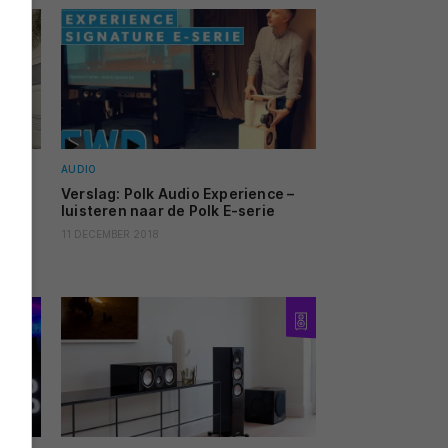
AUDIO
n
Verslag: Polk Audio Experience –
luisteren naar de Polk E-serie
11 DECEMBER 2018