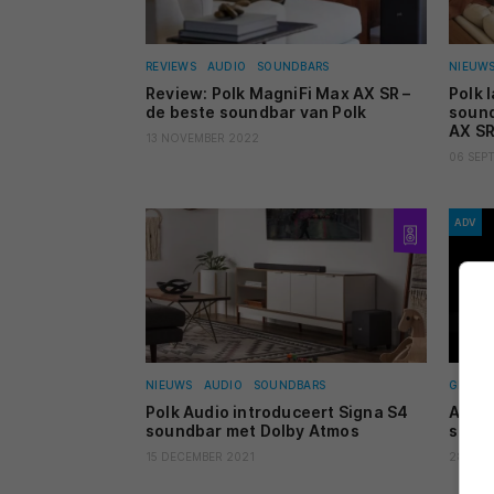
REVIEWS
AUDIO
SOUNDBARS
NIEUW
Review: Polk MagniFi Max AX SR –
Polk 
de beste soundbar van Polk
sound
AX S
13 NOVEMBER 2022
06 SEP
ADV
NIEUWS
AUDIO
SOUNDBARS
GESPO
Polk Audio introduceert Signa S4
ADV: 
soundbar met Dolby Atmos
speak
15 DECEMBER 2021
28 MAA