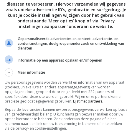
diensten te verbeteren. Hiervoor verzamelen wij gegevens
zoals unieke advertentie ID’s, geolocatie en surfgedrag. Je
kunt je cookie instellingen wijzigen door het gebruik van
onderstaande 'Meer opties' knop of via 'Privacy
instellingen aanpassen' onderaan de website.
Gepersonaliseerde advertenties en content, advertentie- en
contentmetingen, doelgroepenonderzoek en ontwikkeling van
diensten
AUDIO
Audio lanceert Signa S3
Op bezoek bij Sound United i
Informatie op een apparaat opslaan en/of openen
dbar
Californië – waar passie voor
audio centraal staat
2020
Meer informatie
26 JANUARI 2019
Uw persoonsgegevens worden verwerkt en informatie van uw apparaat
(cookies, unieke ID's en andere apparaatgegevens) kan worden
opgeslagen door, geopend door en gedeeld met 332 partners of
specifiek door deze site worden gebruikt. Wij en onze partners kunnen
precieze geolocatiegegevens gebruiken.
Lijst met partners.
Bepaalde leveranciers kunnen uw persoonsgegevens verwerken op basis
van gerechtvaardigd belang. U kunt hiertegen bezwaar maken door uw
opties hieronder te beheren. Zoek onderaan deze pagina of in het
sitemenu naar een link om uw toestemming te beheren of in te trekken
via de privacy- en cookie-instellingen.