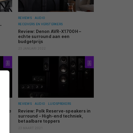
REVIEWS
AUDIO
RECEIVERS EN VERSTERKERS
–
Review: Denon AVR-X1700H –
echte surround aan een
budgetprijs
23 JANUARI 2022
REVIEWS
AUDIO
LUIDSPREKERS
Kleine
Review: Polk Reserve-speakers in
surround – High-end techniek,
betaalbare toppers
23 MAART 2021