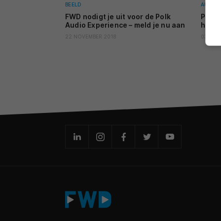
BEELD
AUDIO
FWD nodigt je uit voor de Polk
Polk 
Audio Experience – meld je nu aan
homec
22 NOVEMBER 2018
03 OKT