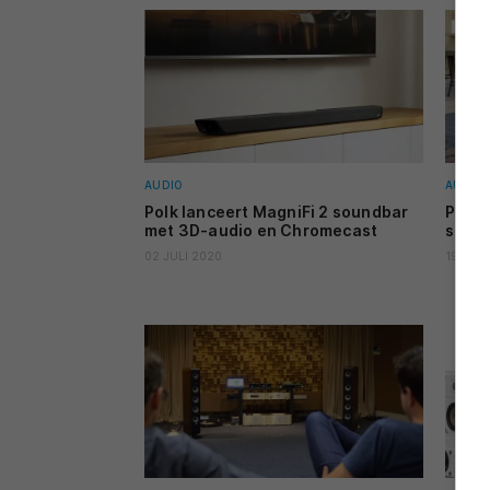
AUDIO
AUDIO
Polk lanceert MagniFi 2 soundbar
Polk 
met 3D-audio en Chromecast
soun
02 JULI 2020
19 MEI 