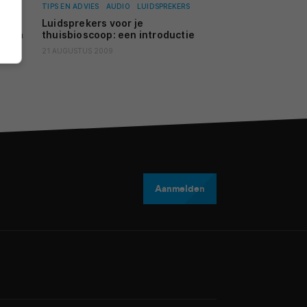
TIPS EN ADVIES
AUDIO
LUIDSPREKERS
Luidsprekers voor je
 zijn
thuisbioscoop: een introductie
21 AUGUSTUS 2009
Aanmelden