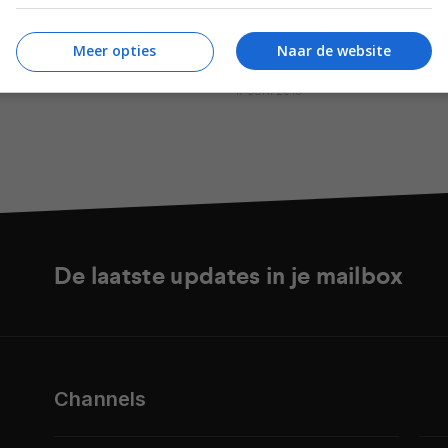
AUDIO
kondigt Signature E-serie
Verslag Sound United
Meer opties
Naar de website
inema-luidsprekers aan
dealerconferentie: ieder merk
plek
OBER 2018
17 JUNI 2018
De laatste updates in je mailbox
Channels