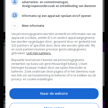
advertentie- en contentmetingen,
doelgroepenonderzoek en ontwikkeling van diensten
Informatie op een apparaat opslaan en/of openen
Meer informatie
Uw persoonsgegevens worden verwerkt en informatie van uw
TIPS EN ADVIES
ENTERTAINMENT
FILMS EN SERIES
29 MEI 2026
apparaat (cookies, unieke ID's en andere apparaatgegevens)
Streamingtips #22 – Bugonia, Spider-Noir en Shelter
kan worden opgeslagen door, geopend door en gedeeld met
332 partners of specifiek door deze site worden gebruikt. Wij
en onze partners kunnen precieze geolocatiegegevens
gebruiken.
Lijst met partners.
Bepaalde leveranciers kunnen uw persoonsgegevens
verwerken op basis van gerechtvaardigd belang. U kunt
hiertegen bezwaar maken door uw opties hieronder te
beheren. Zoek onderaan deze pagina of in het sitemenu naar
een link om uw toestemming te beheren of in te trekken via de
privacy- en cookie-instellingen.
FWD
REVIEWS
AUDIO
NETWERK EN STREAMING
30 MEI 2026
Naar de website
Review: Matrix Audio MS-1c – Streaming op topniveau als
einddoel