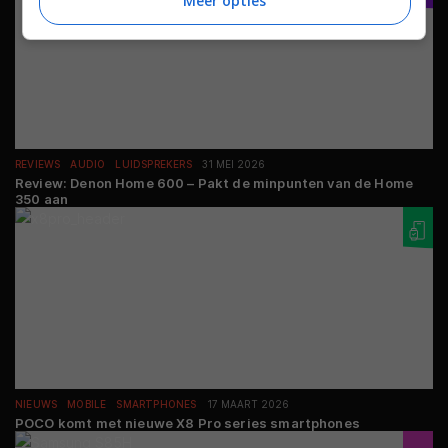
Meer opties
REVIEWS
AUDIO
LUIDSPREKERS
31 MEI 2026
Review: Denon Home 600 – Pakt de minpunten van de Home
350 aan
NIEUWS
MOBILE
SMARTPHONES
17 MAART 2026
POCO komt met nieuwe X8 Pro series smartphones