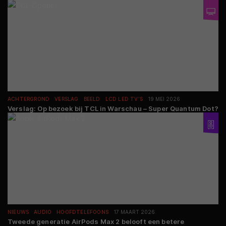
ACHTERGROND
VERSLAG
BEELD
LCD LED TV'S
19 MEI 2026
Verslag: Op bezoek bij TCL in Warschau – Super Quantum Dot?
NIEUWS
AUDIO
HOOFDTELEFOONS
17 MAART 2026
Tweede generatie AirPods Max 2 belooft een betere