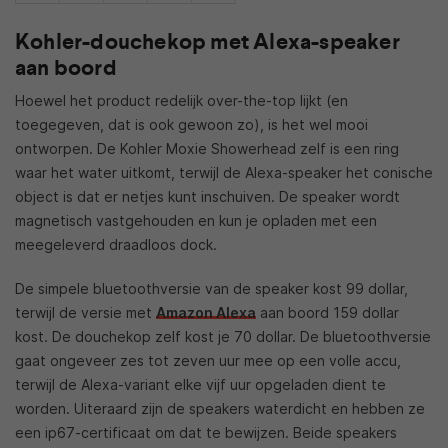
Kohler-douchekop met Alexa-speaker
aan boord
Hoewel het product redelijk over-the-top lijkt (en
toegegeven, dat is ook gewoon zo), is het wel mooi
ontworpen. De Kohler Moxie Showerhead zelf is een ring
waar het water uitkomt, terwijl de Alexa-speaker het conische
object is dat er netjes kunt inschuiven. De speaker wordt
magnetisch vastgehouden en kun je opladen met een
meegeleverd draadloos dock.
De simpele bluetoothversie van de speaker kost 99 dollar,
terwijl de versie met
Amazon Alexa
aan boord 159 dollar
kost. De douchekop zelf kost je 70 dollar. De bluetoothversie
gaat ongeveer zes tot zeven uur mee op een volle accu,
terwijl de Alexa-variant elke vijf uur opgeladen dient te
worden. Uiteraard zijn de speakers waterdicht en hebben ze
een ip67-certificaat om dat te bewijzen. Beide speakers