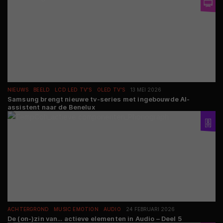
NIEUWS
BEELD
LCD LED TV'S
OLED TV'S
13 MEI 2026
Samsung brengt nieuwe tv-series met ingebouwde AI-
assistent naar de Benelux
ACHTERGROND
MUSIC EMOTION
AUDIO
24 FEBRUARI 2026
De (on-)zin van… actieve elementen in Audio – Deel 5