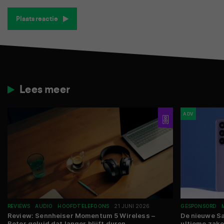
Plaats reactie
Lees meer
ADV
REVIEWS
AUDIO
HOOFDTELEFOONS
21 JUNI 2026
GESPONSORD
Review: Sennheiser Momentum 5 Wireless –
De nieuwe S
Beter geluid dat langer blijft duren
ultieme zake