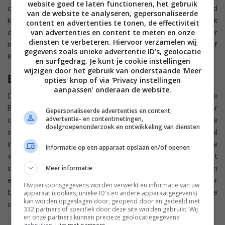
website goed te laten functioneren, het gebruik
dat hierdoor kleinere Windows 8 tablets geïntroduceerd
van de website te analyseren, gepersonaliseerde
kunnen worden. Microsoft haalt volgens de bronnen namelijk
content en advertenties te tonen, de effectiviteit
van advertenties en content te meten en onze
de resolutie-restrictie van de functie zodat fabrikanten meer
diensten te verbeteren. Hiervoor verzamelen wij
mogelijkheden hebben het besturingssysteem naar 7 inch of
gegevens zoals unieke advertentie ID’s, geolocatie
8 inch tablets te brengen.
en surfgedrag. Je kunt je cookie instellingen
wijzigen door het gebruik van onderstaande 'Meer
Beschikbaarheid publieke preview
opties' knop of via 'Privacy instellingen
aanpassen' onderaan de website.
Dezelfde bronnen geven aan dat Microsoft gedurende de
Build-conferentie in juni de eerste publieke preview voor
Gepersonaliseerde advertenties en content,
advertentie- en contentmetingen,
ontwikkelaars en enthousiastelingen lanceert. Dit is de eerste
doelgroepenonderzoek en ontwikkeling van diensten
stabiele versie van de update die aangeeft wat we allemaal
in de uiteindelijke update kunnen verwachten. De uiteindelijke
Informatie op een apparaat opslaan en/of openen
versie wordt later dit jaar verwacht. Overigens wordt het
steeds onduidelijker of het nu gaat om een update (denk aan
Meer informatie
een Service Pack update) of een nieuwe versie waar voor
Uw persoonsgegevens worden verwerkt en informatie van uw
betaald moet worden. Wij gaan nog steeds uit van de eerste
apparaat (cookies, unieke ID's en andere apparaatgegevens)
kan worden opgeslagen door, geopend door en gedeeld met
optie.
332 partners of specifiek door deze site worden gebruikt. Wij
en onze partners kunnen precieze geolocatiegegevens