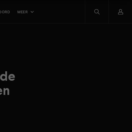
OORD
MEER
rde
en