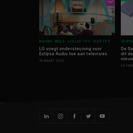
NIEUWS
BEELD
LCD LED TV'S
OLED TV'S
GESPO
LG voegt ondersteuning voor
De S
Eclipsa Audio toe aan televisies
dit d
nieu
16 MAART 2026
02 FEB