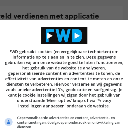
geld verdienen met applicatie
ocket zal gebruikers gesponsorde content gaan
at de applicatie zoiets doet. Echter, het bedrijf
omaar iets te lezen krijgt, aangezien de advertenties
eerste lading gesponsorde content zal weergeven
FWD gebruikt cookies (en vergelijkbare technieken) om
informatie op te slaan en in te zien. Deze gegevens
 dan wel gelabeld als ‘gesponsord’, en komen van
gebruiken wij om onze website goed te laten functioneren,
al dan geld verdienen op basis van het bereik van
het gebruik van de website te analyseren,
gepersonaliseerde content en advertenties te tonen, de
effectiviteit van advertenties en content te meten en onze
diensten te verbeteren. Hiervoor verzamelen wij gegevens
or de content zorgen, maar Pocket zal die bedrijven
zoals unieke advertentie ID’s, geolocatie en surfgedrag. Je
nden. Hoewel sommige gebruikers het mogelijk
kunt je cookie instellingen wijzigen door het gebruik van
onderstaande 'Meer opties' knop of via 'Privacy
content te vinden is in de app, is het toch een
instellingen aanpassen' onderaan de website.
ch heel vervelend vinden, dan heb je altijd de
onnement af te sluiten. Dit houdt je niet alleen
Gepersonaliseerde advertenties en content, advertentie- en
contentmetingen, doelgroepenonderzoek en ontwikkeling van
g eens extra mogelijkheden tot je beschikking, zoals
diensten