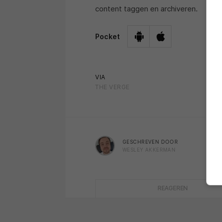
content taggen en archiveren.
Pocket
VIA
THE VERGE
GESCHREVEN DOOR
WESLEY AKKERMAN
REAGEREN