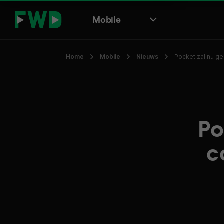
Mobile
Home
Mobile
Nieuws
Pocket zal nu g
Po
c