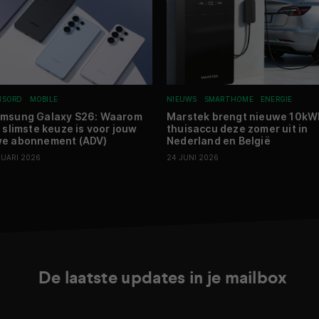
NSORD
MOBILE
NIEUWS
SMARTHOME
ENERGIE
amsung Galaxy S26: Waarom
Marstek brengt nieuwe 10kW
e slimste keuze is voor jouw
thuisaccu deze zomer uit in
we abonnement (ADV)
Nederland en België
RUARI 2026
24 JUNI 2026
De laatste updates in je mailbox