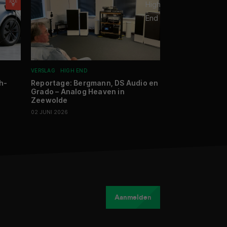
VERSLAG
HIGH END
NIEUWS
MOBILE
S
h-
Reportage: Bergmann, DS Audio en
De OPPO Find X9
Grado – Analog Heaven in
cameragebied
Zeewolde
21 APRIL 2026
02 JUNI 2026
Aanmelden