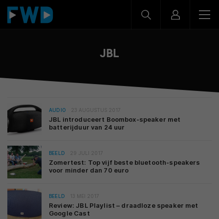
JBL
AUDIO
23 AUGUSTUS 2017
JBL introduceert Boombox-speaker met
batterijduur van 24 uur
BEELD
29 JULI 2017
Zomertest: Top vijf beste bluetooth-speakers
voor minder dan 70 euro
BEELD
13 MEI 2017
Review: JBL Playlist – draadloze speaker met
Google Cast