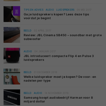
TIPS EN ADVIES
AUDIO
LUIDSPREKERS
06 MEI 2017
Ga je luidsprekers kopen? Lees deze tips
voordat je begint
BEELD
02 APRIL 2017
Review: JBL Cinema SB450 – soundbar met grote
subwoofer
AUDIO
04 JANUARI 2017
JBL introduceert compacte Flip 4 en Pulse 3
luidsprekers
BEELD
31 DECEMBER 2016
Welke luidspreker moet je kopen? De voor- en
nadelen per type
BEELD
AUDIO
14 NOVEMBER 2016
Samsung koopt audiobedrijf Harman voor 8
miljard dollar