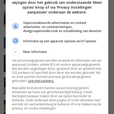
wijzigen door het gebruik van onderstaande 'Meer
opties' knop of via 'Privacy instellingen
aanpassen' onderaan de website.
BEELD
01 FEBRUARI 2016
Review: JBL Xtreme
Gepersonaliseerde advertenties en content,
advertentie- en contentmetingen,
doelgroepenonderzoek en ontwikkeling van diensten
AUDIO
05 JANUARI 2016
Informatie op een apparaat opslaan en/of openen
Harman lanceert JBL Clip 2 en Charge 3
draagbare speakers
Meer informatie
AUDIO
03 SEPTEMBER 2015
Uw persoonsgegevens worden verwerkt en informatie van uw
JBL Pulse 2 combineert geluid met flitsende
apparaat (cookies, unieke ID's en andere apparaatgegevens)
lichtshow
kan worden opgeslagen door, geopend door en gedeeld met
332 partners of specifiek door deze site worden gebruikt. Wij
en onze partners kunnen precieze geolocatiegegevens
gebruiken.
Lijst met partners.
AUDIO
03 SEPTEMBER 2015
JBL kondigt de compacte luidspreker JBL Boost
Bepaalde leveranciers kunnen uw persoonsgegevens
TV aan
verwerken op basis van gerechtvaardigd belang. U kunt
hiertegen bezwaar maken door uw opties hieronder te
beheren. Zoek onderaan deze pagina of in het sitemenu naar
een link om uw toestemming te beheren of in te trekken via de
AUDIO
18 JUNI 2015
privacy- en cookie-instellingen.
JBL Xtreme: spatwaterdichte Bluetooth-
luidspreker