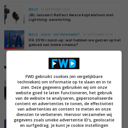
BEELD
14 SEPTEMBER 2016
JBL lanceert Reflect Aware koptelefoon met
Lightning-aansluiting
BEELD
AUDIO
ENTERTAINMENT
07 SEPTEMBER 2016
IFA 2016 round-up: wat hebben we gezien op het
gebied van home cinema?
AUDIO
02 SEPTEMBER 2016
JBL lanceert SB450 soundbar met Ultra HD-
ondersteuning
FWD gebruikt cookies (en vergelijkbare
technieken) om informatie op te slaan en in te
AUDIO
01 SEPTEMBER 2016
zien. Deze gegevens gebruiken wij om onze
JBL lanceert draadloze Playlist speaker met
website goed te laten functioneren, het gebruik
Google Cast
van de website te analyseren, gepersonaliseerde
content en advertenties te tonen, de effectiviteit
van advertenties en content te meten en onze
diensten te verbeteren. Hiervoor verzamelen wij
BEELD
11 AUGUSTUS 2016
gegevens zoals unieke advertentie ID’s, geolocatie
Hificorner.nl test de JBL Charge 3
en surfgedrag. Je kunt je cookie instellingen