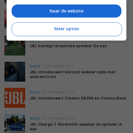
Naar de website
AUDIO
02 MAART 2015
JBL presenteert Charge 2+- en Clip+-bluetooth-
speakers
Meer opties
AUDIO
02 MAART 2015
JBL kondigt draadloze speaker Go aan
AUDIO
12 NOVEMBER 2014
JBL introduceert Horizon wekkerradio met
ambient licht
AUDIO
05 SEPTEMBER 2014
JBL introduceert Cinema SB350 en Cinema Base
AUDIO
04 SEPTEMBER 2014
JBL Charge 2: Bluetooth speaker en oplader in
één