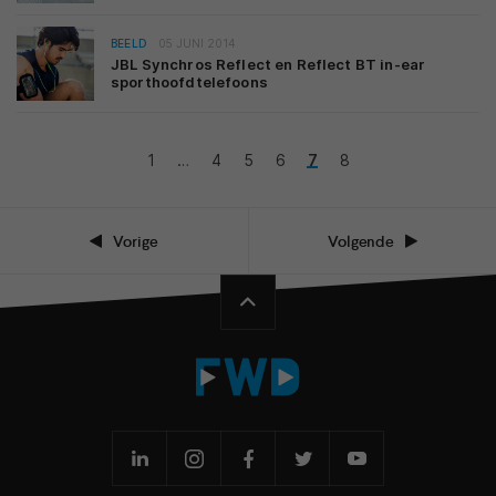
BEELD
05 JUNI 2014
JBL Synchros Reflect en Reflect BT in-ear
sporthoofdtelefoons
1
…
4
5
6
7
8
Vorige
Volgende