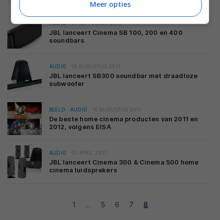
Meer opties
AUDIO
07 SEPTEMBER 2012
JBL lanceert Cinema SB 100, 200 en 400
soundbars
AUDIO
16 AUGUSTUS 2011
JBL lanceert SB300 soundbar met draadloze
subwoofer
BEELD
AUDIO
15 AUGUSTUS 2011
De beste home cinema producten van 2011 en
2012, volgens EISA
AUDIO
07 APRIL 2011
JBL lanceert Cinema 300 & Cinema 500 home
cinema luidsprekers
1
…
5
6
7
8