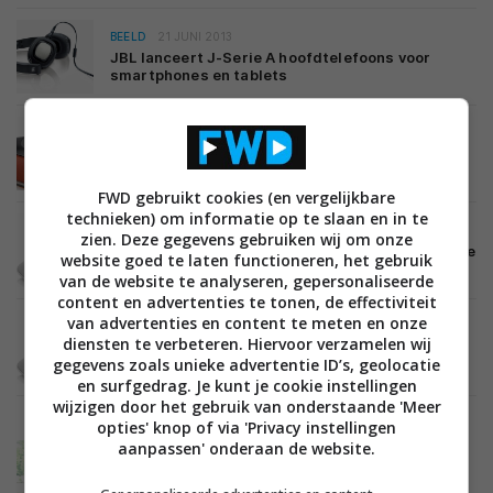
BEELD
21 JUNI 2013
JBL lanceert J-Serie A hoofdtelefoons voor
smartphones en tablets
AUDIO
15 MEI 2013
JBL introduceert de OnBeat Rumble met
dynamische bas
FWD gebruikt cookies (en vergelijkbare
technieken) om informatie op te slaan en in te
MOBILE
18 APRIL 2013
zien. Deze gegevens gebruiken wij om onze
JBL lanceert OnBeat Mini speakerdock met Apple
website goed te laten functioneren, het gebruik
Lightning-connector
van de website te analyseren, gepersonaliseerde
content en advertenties te tonen, de effectiviteit
van advertenties en content te meten en onze
AUDIO
18 APRIL 2013
diensten te verbeteren. Hiervoor verzamelen wij
JBL lanceert OnBeat Mini draagbare
gegevens zoals unieke advertentie ID’s, geolocatie
speakerdock voor de iPad mini
en surfgedrag. Je kunt je cookie instellingen
wijzigen door het gebruik van onderstaande 'Meer
opties' knop of via 'Privacy instellingen
aanpassen' onderaan de website.
BEELD
AUDIO
11 APRIL 2013
De tien beste soundbar home cinema systemen