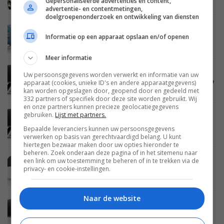
Gepersonaliseerde advertenties en content,
voor bij je HDTV
advertentie- en contentmetingen,
doelgroepenonderzoek en ontwikkeling van diensten
AUDIO
13 MAART 2013
Informatie op een apparaat opslaan en/of openen
JBL Charge: Draagbare Bluetooth speaker voor
onderweg
Meer informatie
BEELD
AUDIO
15 NOVEMBER 2012
Uw persoonsgegevens worden verwerkt en informatie van uw
JBL lanceert speakerdocks voor de Apple iPhone
apparaat (cookies, unieke ID's en andere apparaatgegevens)
5, iPad 4 en iPad Mini
kan worden opgeslagen door, geopend door en gedeeld met
332 partners of specifiek door deze site worden gebruikt. Wij
en onze partners kunnen precieze geolocatiegegevens
gebruiken.
Lijst met partners.
MOBILE
15 NOVEMBER 2012
JBL lanceert OnBeat Venue LT speakerdock voor
Bepaalde leveranciers kunnen uw persoonsgegevens
de iPad Mini en iPad 4
verwerken op basis van gerechtvaardigd belang. U kunt
hiertegen bezwaar maken door uw opties hieronder te
beheren. Zoek onderaan deze pagina of in het sitemenu naar
een link om uw toestemming te beheren of in te trekken via de
AUDIO
08 NOVEMBER 2012
privacy- en cookie-instellingen.
JBL lanceert draadloze Soundfly Bluetooth en
AirPlay speakers
Naar de website
AUDIO
24 OKTOBER 2012
Nieuwe draadloze JBL OnBeat Venue speaker
voor smartphones en tablets