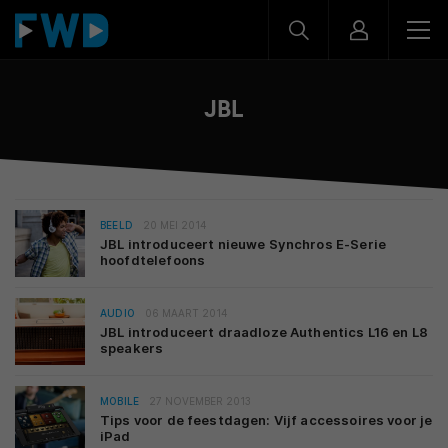
JBL
BEELD
20 MEI 2014
JBL introduceert nieuwe Synchros E-Serie
hoofdtelefoons
AUDIO
06 MAART 2014
JBL introduceert draadloze Authentics L16 en L8
speakers
MOBILE
27 NOVEMBER 2013
Tips voor de feestdagen: Vijf accessoires voor je
iPad