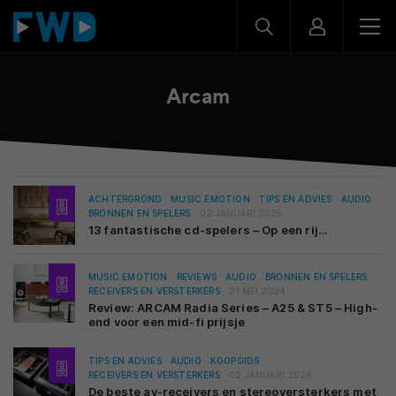
Arcam
ACHTERGROND
MUSIC EMOTION
TIPS EN ADVIES
AUDIO
BRONNEN EN SPELERS
02 JANUARI 2025
13 fantastische cd-spelers – Op een rij…
MUSIC EMOTION
REVIEWS
AUDIO
BRONNEN EN SPELERS
RECEIVERS EN VERSTERKERS
21 MEI 2024
Review: ARCAM Radia Series – A25 & ST5 – High-
end voor een mid-fi prijsje
TIPS EN ADVIES
AUDIO
KOOPGIDS
RECEIVERS EN VERSTERKERS
02 JANUARI 2024
De beste av-receivers en stereoversterkers met