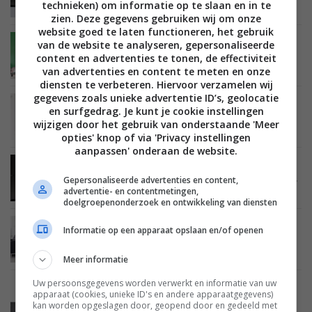
technieken) om informatie op te slaan en in te
receivers
zien. Deze gegevens gebruiken wij om onze
website goed te laten functioneren, het gebruik
van de website te analyseren, gepersonaliseerde
AUDIO
29 FEBRUARI 2020
Review: Arcam AVR20 av-receiver – Vernieuwd
content en advertenties te tonen, de effectiviteit
waar nodig
van advertenties en content te meten en onze
diensten te verbeteren. Hiervoor verzamelen wij
gegevens zoals unieke advertentie ID’s, geolocatie
AUDIO
26 DECEMBER 2019
en surfgedrag. Je kunt je cookie instellingen
De beste av-receivers van 2019 / 2020
wijzigen door het gebruik van onderstaande 'Meer
opties' knop of via 'Privacy instellingen
aanpassen' onderaan de website.
AUDIO
13 SEPTEMBER 2019
Arcam lanceert drie nieuwe av-receivers: AVR10,
Gepersonaliseerde advertenties en content,
AVR20 en AVR30
advertentie- en contentmetingen,
doelgroepenonderzoek en ontwikkeling van diensten
AUDIO
03 FEBRUARI 2019
Informatie op een apparaat opslaan en/of openen
Review: Arcam AVR850 av-receiver
Meer informatie
Uw persoonsgegevens worden verwerkt en informatie van uw
apparaat (cookies, unieke ID's en andere apparaatgegevens)
kan worden opgeslagen door, geopend door en gedeeld met
AUDIO
06 DECEMBER 2018