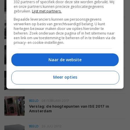
332 partners of specifiek door deze site worden gebruikt. Wij
IMAX Enhanced certificaat komt naar Arcam av-
en onze partners kunnen precieze geolocatiegegevens
receivers
gebruiken.
Lijst met partners.
Bepaalde leveranciers kunnen uw persoonsgegevens
verwerken op basis van gerechtvaardigd belang. U kunt
AUDIO
23 DECEMBER 2017
hiertegen bezwaar maken door uw opties hieronder te
De beste av-receivers van 2017 / 2018
beheren. Zoek onderaan deze pagina of in het sitemenu naar
een link om uw toestemming te beheren of in te trekken via de
privacy- en cookie-instellingen.
AUDIO
17 NOVEMBER 2017
Vergelijking: drie av-receivers getest – welke is
Naar de website
de beste?
BEELD
16 SEPTEMBER 2017
Meer opties
Dirac en de plotse belangstelling in de
technologie van fabrikanten
BEELD
08 FEBRUARI 2017
Verslag: de hoogtepunten van ISE 2017 in
Amsterdam
BEELD
26 JULI 2012