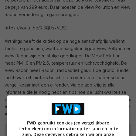
de prijs van 299 euro. Daar moeten de View Pollution en View
Radon verandering in gaan brengen.
https://youtu.be/Ri3QUsxVL5E
Airthings heeft de kritiek op de hoge aanschafprijs wellicht
ter harte genomen, want de aangekondigde View Pollution en
View Radon zijn een stukje goedkoper. De View Pollution
meet PM1.0 en PM2.5, temperatuur en luchtvochtigheid. De
View Radon meet Radon, radioactief gas uit de grond. Beide
luchtkwaliteitsmeters beschikken over een e-paper scherm,
vergelijkbaar met een e-reader. Via de app krijg je alle
informatie die je nodig hebt en tips hoe de luchtkwaliteit te
verbeteren. Je kan ze verbinden via wifi en ze werken op zes
AA-batterijen. De View Pollution gaat zo twee jaar mee en de
Airthings View Radon zelfs drie jaar.
FWD gebruikt cookies (en vergelijkbare
technieken) om informatie op te slaan en in te
zien. Deze gegevens gebruiken wij om onze