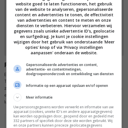
website goed te laten functioneren, het gebruik
van de website te analyseren, gepersonaliseerde
content en advertenties te tonen, de effectiviteit
van advertenties en content te meten en onze
diensten te verbeteren. Hiervoor verzamelen wij
gegevens zoals unieke advertentie ID’s, geolocatie
en surfgedrag. Je kunt je cookie instellingen
wijzigen door het gebruik van onderstaande 'Meer
opties' knop of via 'Privacy instellingen
aanpassen' onderaan de website.
Prijs en beschikbaarheid
Gepersonaliseerde advertenties en content,
advertentie- en contentmetingen,
doelgroepenonderzoek en ontwikkeling van diensten
Exacte prijzen zijn nog niet bekend, maar volgens website
The Ambient zijn de adviesprijzen ongeveer 1/3e lager. Dat
Informatie op een apparaat opslaan en/of openen
zou uitkomen op ongeveer 200 euro, wat in feite nog steeds
een behoorlijk aankoopbedrag is voor een
Meer informatie
luchtkwaliteitsmeter.
Uw persoonsgegevens worden verwerkt en informatie van uw
apparaat (cookies, unieke ID's en andere apparaatgegevens)
kan worden opgeslagen door, geopend door en gedeeld met
AIRTHINGS VIEW
332 partners of specifiek door deze site worden gebruikt. Wij
PLUS
en onze partners kunnen precieze geolocatiegegevens