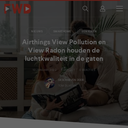
NIEUWS
SMARTHOME
SENSOREN
Airthings View Pollution en
View Radon houden de
luchtkwaliteit in de gaten
10 JANUARI 2022
1 MINUUT
0 REACTIES
GESCHREVEN DOOR
TOM DIJKEMA