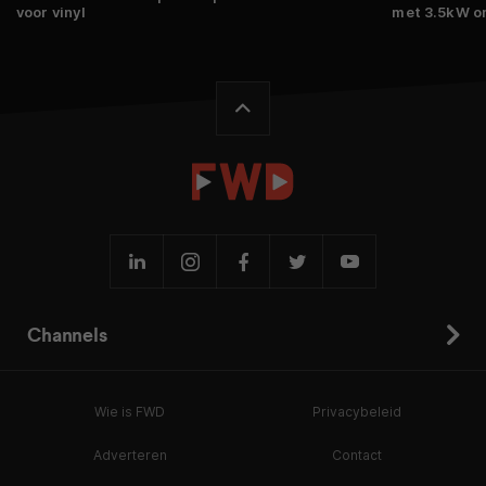
voor vinyl
met 3.5kW o
Channels
Wie is FWD
Privacybeleid
Adverteren
Contact