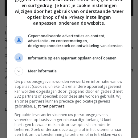
en surfgedrag. Je kunt je cookie instellingen
wijzigen door het gebruik van onderstaande 'Meer
opties' knop of via 'Privacy instellingen
aanpassen' onderaan de website.
Dat simpele concept kun je dus ook op andere games
toepassen en dat is precies wat de uitgever achter Crossy
Gepersonaliseerde advertenties en content,
Road gedaan heeft met Looty Dungeon. In dit spel loop je
advertentie- en contentmetingen,
doelgroepenonderzoek en ontwikkeling van diensten
eindeloos door kerkers, terwijl je loot (schatten) verzamelt en
personages vrijspeelt. Onderweg ontwijk je vallen en
Informatie op een apparaat opslaan en/of openen
monsters, terwijl de grond achter constant afbreekt.
Doorlopen is hier het devies. Het spel is gratis te downloaden
Meer informatie
voor Android en iOS en bevat zo’n vijftig personages die je
Uw persoonsgegevens worden verwerkt en informatie van uw
kunt vrijspelen. Let wel op, want er zijn advertenties en
apparaat (cookies, unieke ID's en andere apparaatgegevens)
kan worden opgeslagen door, geopend door en gedeeld met
digitale aankopen aanwezig.
332 partners of specifiek door deze site worden gebruikt. Wij
en onze partners kunnen precieze geolocatiegegevens
gebruiken.
Lijst met partners.
Looty Dungeon
Bepaalde leveranciers kunnen uw persoonsgegevens
verwerken op basis van gerechtvaardigd belang. U kunt
hiertegen bezwaar maken door uw opties hieronder te
beheren. Zoek onderaan deze pagina of in het sitemenu naar
een link om uw toestemming te beheren of in te trekken via de
GESCHREVEN DOOR