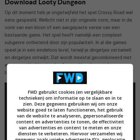
Download Looty Dungeon
Op dit moment heb je ongetwijfeld het spel Crossy Road wel
eens gespeeld. Wellicht niet in zijn originele vorm, maar in de
vorm van een kloon of een aangepaste versie van een
bestaande game. Het spel heeft namelijk een compleet
subgenre ontketend door zijn populariteit. In al die games
speel je in een eindeloos level, terwijl je dingetjes verzamelt
en dingetjes ontwijkt. Dat wordt meestal gecombineerd met
een aantrekkelijke visuele sfeer, pakkende muziek en een
besturing waar je echt niet lang over hoeft na te denken.
FWD gebruikt cookies (en vergelijkbare
technieken) om informatie op te slaan en in te
zien. Deze gegevens gebruiken wij om onze
website goed te laten functioneren, het gebruik
van de website te analyseren, gepersonaliseerde
content en advertenties te tonen, de effectiviteit
van advertenties en content te meten en onze
diensten te verbeteren. Hiervoor verzamelen wij
gegevens zoals unieke advertentie ID’s, geolocatie