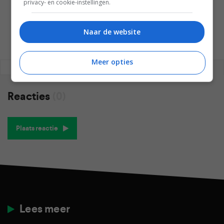
privacy- en cookie-instellingen.
WESLEY AKKERMAN
Naar de website
Meer opties
REAGEREN
REACTIES (0)
Reacties
(0)
Plaats reactie
Lees meer