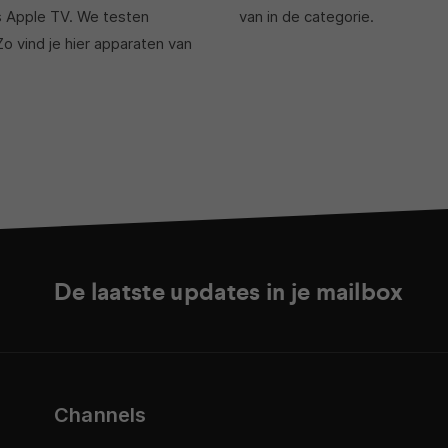
s Apple TV. We testen
van in de categorie.
Zo vind je hier apparaten van
De laatste updates in je mailbox
Channels