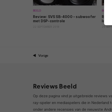
BEELD
BEELD
Review: SVS SB-4000 – subwoofer
Revie
met DSP-controle
lcd-t
22 SEPTEMBER 2018
20 SEP
Vorige
Reviews Beeld
Op deze pagina vind je uitgebreide reviews va
ray-speler en mediaspelers die in Nederland te
onder andere recensies van de nieuwste Andro