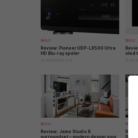
BEELD
BEELD
Review: Pioneer UDP-LX500 Ultra
Revie
HD Blu-ray speler
oled 
28 NOVEMBER 2018
15 NOV
BEELD
BEELD
Review: Jamo Studio 8
Revie
surroundset – modern design voor
Blu-r