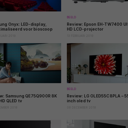
BEELD
ng Onyx: LED-display,
Review: Epson EH-TW7400 Ul
imaliseerd voor bioscoop
HD LCD-projector
RUARI 2019
13 FEBRUARI 2019
BEELD
ew: Samsung QE75Q900R 8K
Review: LG OLED55C8PLA – 5
 HD QLED tv
inch oled tv
EMBER 2018
08 DECEMBER 2018