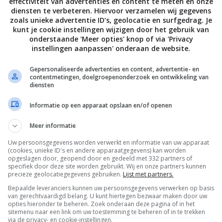
effectiviteit van advertenties en content te meten en onze
diensten te verbeteren. Hiervoor verzamelen wij gegevens
OBER 2018
17 OKTOBER 2018
zoals unieke advertentie ID’s, geolocatie en surfgedrag. Je
kunt je cookie instellingen wijzigen door het gebruik van
onderstaande 'Meer opties' knop of via 'Privacy
instellingen aanpassen' onderaan de website.
Gepersonaliseerde advertenties en content, advertentie- en
contentmetingen, doelgroepenonderzoek en ontwikkeling van
diensten
Informatie op een apparaat opslaan en/of openen
BEELD
w: Teufel Cinebar Pro –
Review: ELAC Debut 2.0 –
Meer informatie
um soundbar met stevige
betaalbare Dolby Atmos-spe
Uw persoonsgegevens worden verwerkt en informatie van uw apparaat
29 SEPTEMBER 2018
(cookies, unieke ID's en andere apparaatgegevens) kan worden
OBER 2018
opgeslagen door, geopend door en gedeeld met 332 partners of
specifiek door deze site worden gebruikt. Wij en onze partners kunnen
precieze geolocatiegegevens gebruiken.
Lijst met partners.
Bepaalde leveranciers kunnen uw persoonsgegevens verwerken op basis
van gerechtvaardigd belang. U kunt hiertegen bezwaar maken door uw
opties hieronder te beheren. Zoek onderaan deze pagina of in het
sitemenu naar een link om uw toestemming te beheren of in te trekken
via de privacy- en cookie-instellingen.