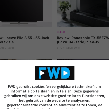
BEELD
w: Loewe Bild 3.55 – 55-inch
Review: Panasonic TX-55FZ
televisie
(FZW804-serie) oled-tv
EMBER 2018
31 OKTOBER 2018
FWD gebruikt cookies (en vergelijkbare technieken) om
informatie op te slaan en in te zien. Deze gegevens
gebruiken wij om onze website goed te laten functioneren,
BEELD
het gebruik van de website te analyseren,
w: Sony UBP-X500 Ultra HD
Review: Sony KD-65AF9 (AF9
gepersonaliseerde content en advertenties te tonen, de
ay-speler
serie) Master Series OLED tv