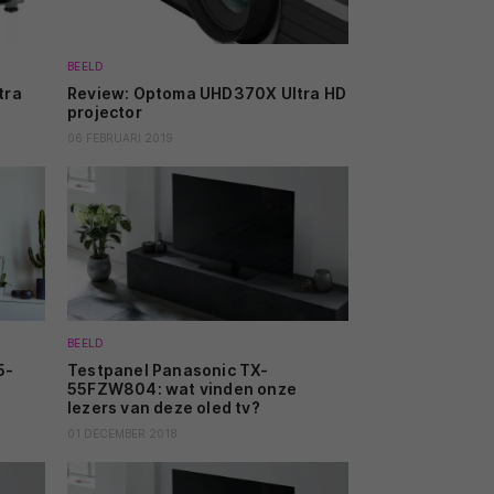
BEELD
tra
Review: Optoma UHD370X Ultra HD
projector
06 FEBRUARI 2019
BEELD
5-
Testpanel Panasonic TX-
55FZW804: wat vinden onze
lezers van deze oled tv?
01 DECEMBER 2018