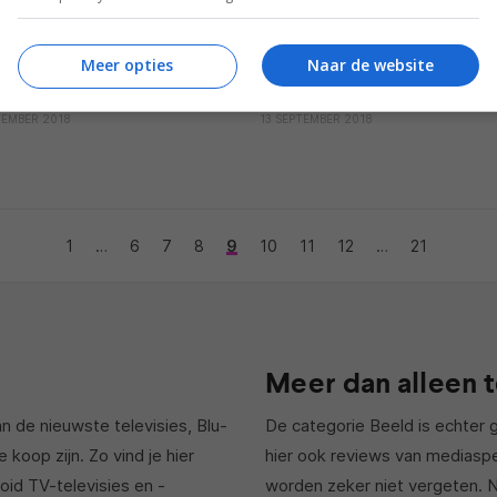
BEELD
Meer opties
Naar de website
w: Sony KD-65ZF9 Ultra HD
Review: Panasonic DP-UB90
v
Ultra HD Blu-ray-speler
TEMBER 2018
13 SEPTEMBER 2018
1
…
6
7
8
9
10
11
12
…
21
Meer dan alleen t
n de nieuwste televisies, Blu-
De categorie Beeld is echter g
 koop zijn. Zo vind je hier
hier ook reviews van mediasp
id TV-televisies en -
worden zeker niet vergeten. N