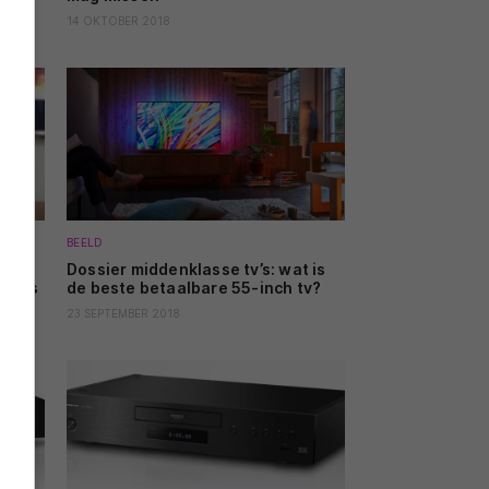
14 OKTOBER 2018
BEELD
Dossier middenklasse tv’s: wat is
akers
de beste betaalbare 55-inch tv?
23 SEPTEMBER 2018