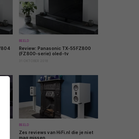
BEELD
W804
Review: Panasonic TX-55FZ800
(FZ800-serie) oled-tv
31 OKTOBER 2018
BEELD
-
Zes reviews van HiFi.nl die je niet
mag missen