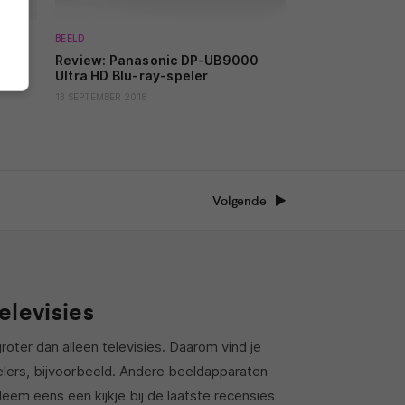
BEELD
04
Review: Panasonic DP-UB9000
Ultra HD Blu-ray-speler
13 SEPTEMBER 2018
Volgende
elevisies
roter dan alleen televisies. Daarom vind je
elers, bijvoorbeeld. Andere beeldapparaten
eem eens een kijkje bij de laatste recensies