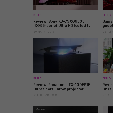
BEELD
BEELD
Review: Sony KD-75XG9505
Samsu
(XG95-serie) Ultra HD lcd led tv
geopt
20 MAART 2019
22 FEB
BEELD
BEELD
Review: Panasonic TX-100FP1E
Revi
Ultra Short Throw projector
Ultra
01 FEBRUARI 2019
22 DEC