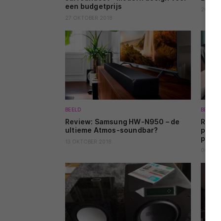
een budgetprijs
20 OKT
27 OKTOBER 2018
BEELD
BEELD
Review: Samsung HW-N950 – de
Revie
ultieme Atmos-soundbar?
premi
prijs
13 OKTOBER 2018
06 OKT