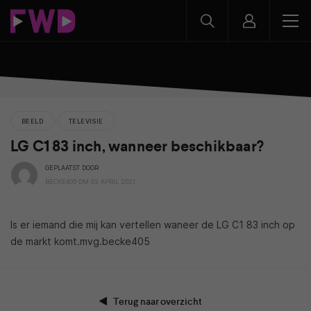
BEELD
TELEVISIE
LG C1 83 inch, wanneer beschikbaar?
GEPLAATST DOOR
BECKE405 OM 03 APRIL 2021
Is er iemand die mij kan vertellen waneer de LG C1 83 inch op
de markt komt.mvg.becke405
Terug naar overzicht