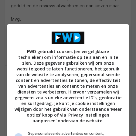
geduld en de reviews afwachten en dan kiezen maar.
Mvg,
0
FWD gebruikt cookies (en vergelijkbare
technieken) om informatie op te slaan en in te
zien. Deze gegevens gebruiken wij om onze
website goed te laten functioneren, het gebruik
van de website te analyseren, gepersonaliseerde
QUINT76
content en advertenties te tonen, de effectiviteit
17 APRIL 2021 OM 20:32
van advertenties en content te meten en onze
diensten te verbeteren. Hiervoor verzamelen wij
De verwachting is half Juni tegen een adviesprijs van €
gegevens zoals unieke advertentie ID’s, geolocatie
7.999,00
en surfgedrag. Je kunt je cookie instellingen
Dit is natuurlijk nog niet definitief en kan op elk moment
wijzigen door het gebruik van onderstaande 'Meer
nog veranderen
opties' knop of via 'Privacy instellingen
aanpassen' onderaan de website.
De 83” Sony word rond dezelfde tijd verwacht.
Gepersonaliseerde advertenties en content,