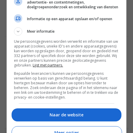
advertentie- en contentmetingen,
0
doelgroepenonderzoek en ontwikkeling van diensten
Informatie op een apparaat opslaan en/of openen
Meer informatie
Uw persoonsgegevens worden verwerkt en informatie van uw
apparaat (cookies, unieke ID's en andere apparaatgegevens)
SIR OLED
kan worden opgeslagen door, geopend door en gedeeld met
21 APRIL 2021 OM 07:59
332 partners of specifiek door deze site worden gebruikt. Wij
en onze partners kunnen precieze geolocatiegegevens
Niet correct, dus
gebruiken.
Lijst met partners.
Bepaalde leveranciers kunnen uw persoonsgegevens
-https://tweakers.net/pricewatch/1692942/lg-c1-83-
verwerken op basis van gerechtvaardigd belang. U kunt
inch-zwart.html
hiertegen bezwaar maken door uw opties hieronder te
beheren. Zoek onderaan deze pagina of in het sitemenu naar
een link om uw toestemming te beheren of in te trekken via de
privacy- en cookie-instellingen.
0
Naar de website
Meer opties