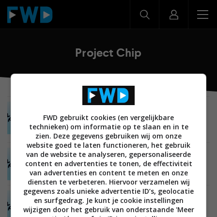
Project Chip
ACHTERGROND
TIPS EN ADVIES
SMARTHOME
ALGEMEEN
FWD gebruikt cookies (en vergelijkbare
13 MAART 2022
technieken) om informatie op te slaan en in te
Alles over Matter: de verbindende factor voor je
smarthome
zien. Deze gegevens gebruiken wij om onze
website goed te laten functioneren, het gebruik
van de website te analyseren, gepersonaliseerde
TIPS EN ADVIES
SMARTHOME
ALGEMEEN
30 MEI 2021
content en advertenties te tonen, de effectiviteit
Project Chip wordt Matter: dit wil je weten over
van advertenties en content te meten en onze
de smarthomestandaard
diensten te verbeteren. Hiervoor verzamelen wij
gegevens zoals unieke advertentie ID’s, geolocatie
NIEUWS
SMARTHOME
BEDIENING
20 MEI 2021
en surfgedrag. Je kunt je cookie instellingen
Google Nest-speakers en -displays krijgen
wijzigen door het gebruik van onderstaande 'Meer
ondersteuning voor Matter