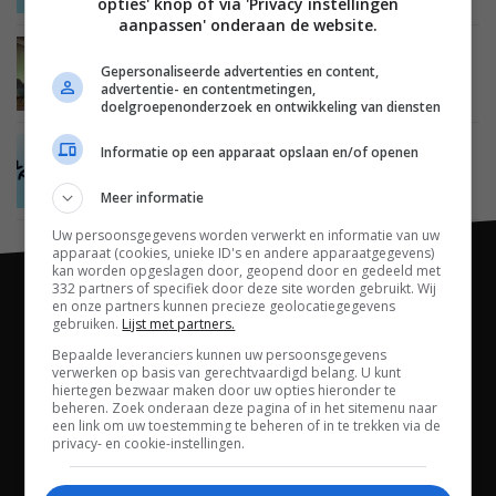
opties' knop of via 'Privacy instellingen
aanpassen' onderaan de website.
NIEUWS
SMARTHOME
VERLICHTING
12 MEI 2021
Gepersonaliseerde advertenties en content,
Philips Hue en WiZ worden compatibel met de
advertentie- en contentmetingen,
nieuwe standaard Matter
doelgroepenonderzoek en ontwikkeling van diensten
Informatie op een apparaat opslaan en/of openen
NIEUWS
SMARTHOME
ALGEMEEN
12 MEI 2021
Smarthomestandaard Project CHIP heet nu
Matter: verschijnt eind 2021
Meer informatie
Uw persoonsgegevens worden verwerkt en informatie van uw
apparaat (cookies, unieke ID's en andere apparaatgegevens)
kan worden opgeslagen door, geopend door en gedeeld met
332 partners of specifiek door deze site worden gebruikt. Wij
en onze partners kunnen precieze geolocatiegegevens
gebruiken.
Lijst met partners.
Bepaalde leveranciers kunnen uw persoonsgegevens
verwerken op basis van gerechtvaardigd belang. U kunt
hiertegen bezwaar maken door uw opties hieronder te
beheren. Zoek onderaan deze pagina of in het sitemenu naar
een link om uw toestemming te beheren of in te trekken via de
privacy- en cookie-instellingen.
Channels