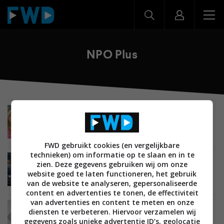
NPO Plus
TIPS EN ADVIES
ENTERTAINMENT
STREAMINGDIENSTEN
08 JUNI 2025
Zo optimaliseer je je profielen voor
streamingdiensten
FWD gebruikt cookies (en vergelijkbare
technieken) om informatie op te slaan en in te
NIEUWS
ENTERTAINMENT
DIGITALE TV
zien. Deze gegevens gebruiken wij om onze
STREAMINGDIENSTEN
18 OKTOBER 2023
website goed te laten functioneren, het gebruik
NPO Start op de schop: nieuwe mobiele en tv-
van de website te analyseren, gepersonaliseerde
apps op komst
content en advertenties te tonen, de effectiviteit
van advertenties en content te meten en onze
ENTERTAINMENT
23 APRIL 2015
diensten te verbeteren. Hiervoor verzamelen wij
‘NPO wil concurrentie met Netflix en Videoland
gegevens zoals unieke advertentie ID’s, geolocatie