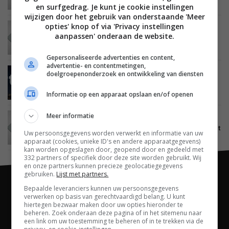
aangaan’
en surfgedrag. Je kunt je cookie instellingen
wijzigen door het gebruik van onderstaande 'Meer
opties' knop of via 'Privacy instellingen
ENTERTAINMENT
29 JANUARI 2014
aanpassen' onderaan de website.
NPO Plus app krijgt Chromecast en Airplay
ondersteuning
Gepersonaliseerde advertenties en content,
advertentie- en contentmetingen,
doelgroepenonderzoek en ontwikkeling van diensten
ENTERTAINMENT
15 NOVEMBER 2013
NLziet: Gezamenlijke streamingdienst van
Publieke Omroep, RTL en SBS
Informatie op een apparaat opslaan en/of openen
Meer informatie
ENTERTAINMENT
13 NOVEMBER 2013
NPO Plus: betaalde versie van Uitzending Gemist
Uw persoonsgegevens worden verwerkt en informatie van uw
in 2014 van start
apparaat (cookies, unieke ID's en andere apparaatgegevens)
kan worden opgeslagen door, geopend door en gedeeld met
332 partners of specifiek door deze site worden gebruikt. Wij
en onze partners kunnen precieze geolocatiegegevens
gebruiken.
Lijst met partners.
Bepaalde leveranciers kunnen uw persoonsgegevens
verwerken op basis van gerechtvaardigd belang. U kunt
hiertegen bezwaar maken door uw opties hieronder te
beheren. Zoek onderaan deze pagina of in het sitemenu naar
een link om uw toestemming te beheren of in te trekken via de