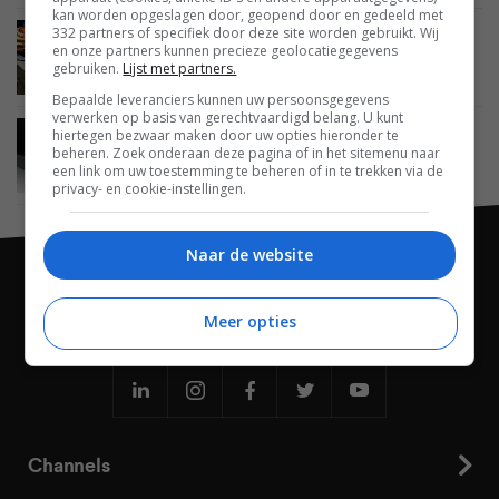
kan worden opgeslagen door, geopend door en gedeeld met
332 partners of specifiek door deze site worden gebruikt. Wij
BEELD
07 JANUARI 2014
en onze partners kunnen precieze geolocatiegegevens
LG toont 77-inch oled tv met buigbaar display
gebruiken.
Lijst met partners.
Bepaalde leveranciers kunnen uw persoonsgegevens
verwerken op basis van gerechtvaardigd belang. U kunt
hiertegen bezwaar maken door uw opties hieronder te
BEELD
07 JANUARI 2014
beheren. Zoek onderaan deze pagina of in het sitemenu naar
Samsung toont buigbare tv van 85-inch
een link om uw toestemming te beheren of in te trekken via de
privacy- en cookie-instellingen.
Naar de website
Meer opties
Channels