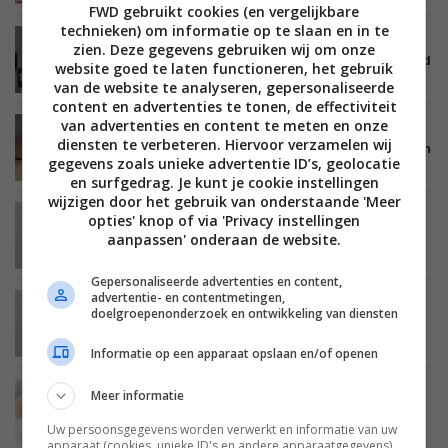
FWD gebruikt cookies (en vergelijkbare
technieken) om informatie op te slaan en in te
MOBILE
03 JUNI 2016
zien. Deze gegevens gebruiken wij om onze
Meerdere smartphonefabrikanten willen volgend
website goed te laten functioneren, het gebruik
jaar buigzame smartphones uitbrengen
van de website te analyseren, gepersonaliseerde
content en advertenties te tonen, de effectiviteit
van advertenties en content te meten en onze
BEELD
05 SEPTEMBER 2014
diensten te verbeteren. Hiervoor verzamelen wij
Samsung toont buigbare Ultra HD tv van 105-inch
gegevens zoals unieke advertentie ID’s, geolocatie
en surfgedrag. Je kunt je cookie instellingen
wijzigen door het gebruik van onderstaande 'Meer
opties' knop of via 'Privacy instellingen
BEELD
28 AUGUSTUS 2014
Samsung toont volgende week 105-inch tv met
aanpassen' onderaan de website.
buigbaar display
Gepersonaliseerde advertenties en content,
advertentie- en contentmetingen,
BEELD
31 JULI 2014
doelgroepenonderzoek en ontwikkeling van diensten
Samsung begint verkoop ’s werelds eerste
buigbare tv
Informatie op een apparaat opslaan en/of openen
Meer informatie
BEELD
10 JULI 2014
LG belooft oprolbare oled tv’s voor 2017
Uw persoonsgegevens worden verwerkt en informatie van uw
apparaat (cookies, unieke ID's en andere apparaatgegevens)