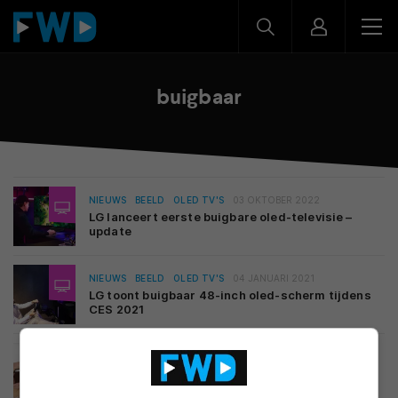
buigbaar
NIEUWS
BEELD
OLED TV'S
03 OKTOBER 2022
LG lanceert eerste buigbare oled-televisie –
update
NIEUWS
BEELD
OLED TV'S
04 JANUARI 2021
LG toont buigbaar 48-inch oled-scherm tijdens
CES 2021
MOBILE
26 JUNI 2016
OnePlus 3 maakt indruk in marteltest