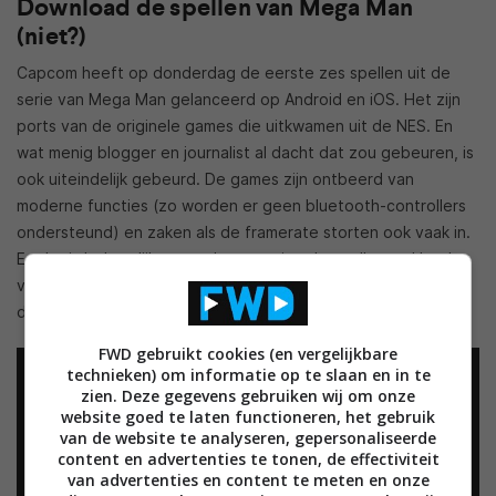
Download de spellen van Mega Man
(niet?)
Capcom heeft op donderdag de eerste zes spellen uit de
serie van Mega Man gelanceerd op Android en iOS. Het zijn
ports van de originele games die uitkwamen uit de NES. En
wat menig blogger en journalist al dacht dat zou gebeuren, is
ook uiteindelijk gebeurd. De games zijn ontbeerd van
moderne functies (zo worden er geen bluetooth-controllers
ondersteund) en zaken als de framerate storten ook vaak in.
En dat is behoorlijk vreemd, aangezien de spellen wel heel
vloeiend draaiden op de oude NES, die inmiddels meer dan
dertig jaar oud is.
FWD gebruikt cookies (en vergelijkbare
technieken) om informatie op te slaan en in te
zien. Deze gegevens gebruiken wij om onze
website goed te laten functioneren, het gebruik
van de website te analyseren, gepersonaliseerde
content en advertenties te tonen, de effectiviteit
van advertenties en content te meten en onze