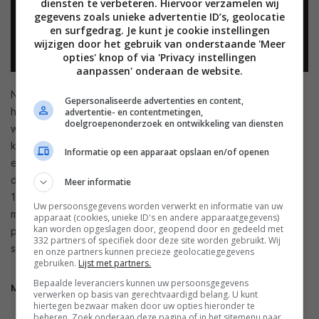
diensten te verbeteren. Hiervoor verzamelen wij
gegevens zoals unieke advertentie ID’s, geolocatie
en surfgedrag. Je kunt je cookie instellingen
wijzigen door het gebruik van onderstaande 'Meer
opties' knop of via 'Privacy instellingen
aanpassen' onderaan de website.
Nu is het natuurlijk zo dat die games destijds voor die
Gepersonaliseerde advertenties en content,
hardware zijn gemaakt, maar dat verklaart niet helemaal
advertentie- en contentmetingen,
doelgroepenonderzoek en ontwikkeling van diensten
waarom het spel amper draait op moderne, en veel
krachtigere, smartphones en tablets. Wel hebben gamers
Informatie op een apparaat opslaan en/of openen
enkele keuzes met betrekking tot de virtuele knoppen, maar
daar blijft het qua opties wel bij. De spellen kosten allemaal
Meer informatie
1,99 euro per stuk, maar het is dus de vraag of je je daar aan
Uw persoonsgegevens worden verwerkt en informatie van uw
moet (willen) branden. De games zijn ook op andere
apparaat (cookies, unieke ID's en andere apparaatgegevens)
kan worden opgeslagen door, geopend door en gedeeld met
platformen beschikbaar — en mocht je nog een NES hebben,
332 partners of specifiek door deze site worden gebruikt. Wij
speel ze daar dan maar lekker op.
en onze partners kunnen precieze geolocatiegegevens
gebruiken.
Lijst met partners.
Bepaalde leveranciers kunnen uw persoonsgegevens
Mega Man Mobile
verwerken op basis van gerechtvaardigd belang. U kunt
hiertegen bezwaar maken door uw opties hieronder te
beheren. Zoek onderaan deze pagina of in het sitemenu naar