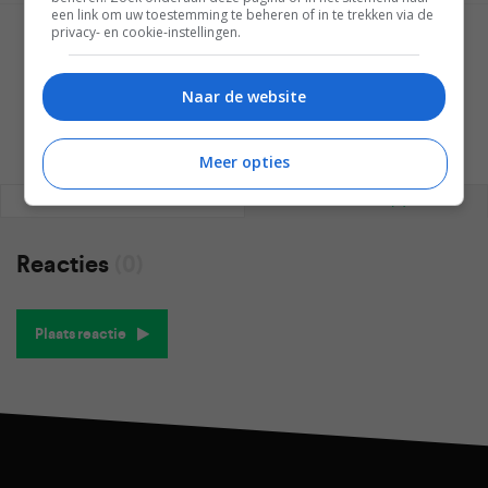
een link om uw toestemming te beheren of in te trekken via de
privacy- en cookie-instellingen.
GESCHREVEN DOOR
WESLEY AKKERMAN
Naar de website
Meer opties
REAGEREN
REACTIES (0)
Reacties
(0)
Plaats reactie