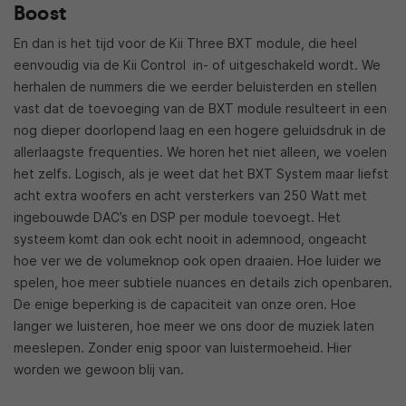
Boost
En dan is het tijd voor de Kii Three BXT module, die heel
eenvoudig via de Kii Control in- of uitgeschakeld wordt. We
herhalen de nummers die we eerder beluisterden en stellen
vast dat de toevoeging van de BXT module resulteert in een
nog dieper doorlopend laag en een hogere geluidsdruk in de
allerlaagste frequenties. We horen het niet alleen, we voelen
het zelfs. Logisch, als je weet dat het BXT System maar liefst
acht extra woofers en acht versterkers van 250 Watt met
ingebouwde DAC’s en DSP per module toevoegt. Het
systeem komt dan ook echt nooit in ademnood, ongeacht
hoe ver we de volumeknop ook open draaien. Hoe luider we
spelen, hoe meer subtiele nuances en details zich openbaren.
De enige beperking is de capaciteit van onze oren. Hoe
langer we luisteren, hoe meer we ons door de muziek laten
meeslepen. Zonder enig spoor van luistermoeheid. Hier
worden we gewoon blij van.