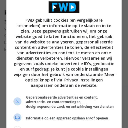
Kleurencombinaties
FWD gebruikt cookies (en vergelijkbare
Zowel het Kii Three System als het Kii Three BXT System is
technieken) om informatie op te slaan en in te
verkrijgbaar in de standaard kleuren High Gloss White en
zien. Deze gegevens gebruiken wij om onze
Graphite Satin Metallic. Ook andere kleuren zijn optioneel
website goed te laten functioneren, het gebruik
van de website te analyseren, gepersonaliseerde
beschikbaar, net zoals de combinatie van verschillende
content en advertenties te tonen, de effectiviteit
kleuren.
van advertenties en content te meten en onze
diensten te verbeteren. Hiervoor verzamelen wij
gegevens zoals unieke advertentie ID’s, geolocatie
en surfgedrag. Je kunt je cookie instellingen
wijzigen door het gebruik van onderstaande 'Meer
opties' knop of via 'Privacy instellingen
aanpassen' onderaan de website.
Gepersonaliseerde advertenties en content,
advertentie- en contentmetingen,
doelgroepenonderzoek en ontwikkeling van diensten
Informatie op een apparaat opslaan en/of openen