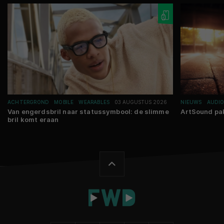
ACHTERGROND
MOBILE
WEARABLES
03 AUGUSTUS 2026
NIEUWS
AUDI
Van engerdsbril naar statussymbool: de slimme
ArtSound pa
bril komt eraan