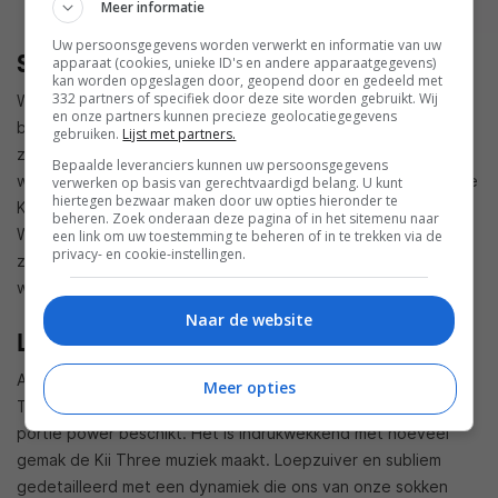
Meer informatie
Uw persoonsgegevens worden verwerkt en informatie van uw
Set-up
apparaat (cookies, unieke ID's en andere apparaatgegevens)
kan worden opgeslagen door, geopend door en gedeeld met
332 partners of specifiek door deze site worden gebruikt. Wij
We hebben het Kii Three System met BXT-module beluisterd
en onze partners kunnen precieze geolocatiegegevens
bij Hifi Corner in Antwerpen. Over de set-up kunnen we kort
gebruiken.
Lijst met partners.
zijn. Meer dan een Bluesound Node muziekstreamer hadden
Bepaalde leveranciers kunnen uw persoonsgegevens
we niet nodig om muziek te maken. Over de opstelling van de
verwerken op basis van gerechtvaardigd belang. U kunt
hiertegen bezwaar maken door uw opties hieronder te
Kii Three moesten we ons geen zorgen maken. Het Active
beheren. Zoek onderaan deze pagina of in het sitemenu naar
Wave Focussing Filter houdt de luisterruimte onder controle
een link om uw toestemming te beheren of in te trekken via de
privacy- en cookie-instellingen.
zodat er nauwelijks met de speakers geschuifeld moet
worden.
Naar de website
Luisteren
Al van bij de eerste noten wordt het duidelijk dat de Kii
Meer opties
Three, zonder BXT uitbreidingsmodule, over een behoorlijke
portie power beschikt. Het is indrukwekkend met hoeveel
gemak de Kii Three muziek maakt. Loepzuiver en subliem
gedetailleerd met een dynamiek die ons van onze sokken