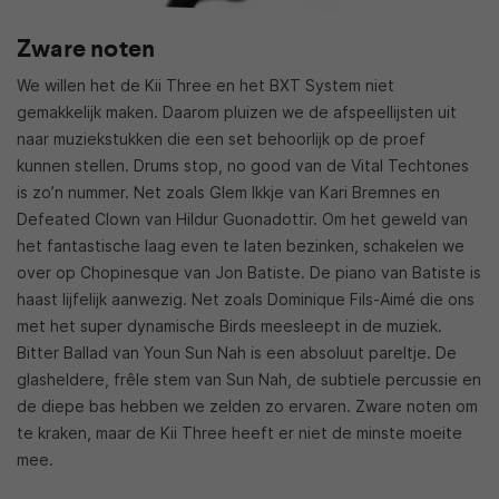
Zware noten
We willen het de Kii Three en het BXT System niet
gemakkelijk maken. Daarom pluizen we de afspeellijsten uit
naar muziekstukken die een set behoorlijk op de proef
kunnen stellen. Drums stop, no good van de Vital Techtones
is zo’n nummer. Net zoals Glem Ikkje van Kari Bremnes en
Defeated Clown van Hildur Guonadottir. Om het geweld van
het fantastische laag even te laten bezinken, schakelen we
over op Chopinesque van Jon Batiste. De piano van Batiste is
haast lijfelijk aanwezig. Net zoals Dominique Fils-Aimé die ons
met het super dynamische Birds meesleept in de muziek.
Bitter Ballad van Youn Sun Nah is een absoluut pareltje. De
glasheldere, frêle stem van Sun Nah, de subtiele percussie en
de diepe bas hebben we zelden zo ervaren. Zware noten om
te kraken, maar de Kii Three heeft er niet de minste moeite
mee.