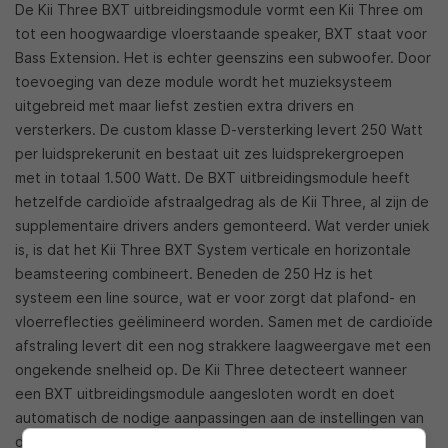
De Kii Three BXT uitbreidingsmodule vormt een Kii Three om
tot een hoogwaardige vloerstaande speaker, BXT staat voor
Bass Extension. Het is echter geenszins een subwoofer. Door
toevoeging van deze module wordt het muzieksysteem
uitgebreid met maar liefst zestien extra drivers en
versterkers. De custom klasse D-versterking levert 250 Watt
per luidsprekerunit en bestaat uit zes luidsprekergroepen
met in totaal 1.500 Watt. De BXT uitbreidingsmodule heeft
hetzelfde cardioïde afstraalgedrag als de Kii Three, al zijn de
supplementaire drivers anders gemonteerd. Wat verder uniek
is, is dat het Kii Three BXT System verticale en horizontale
beamsteering combineert. Beneden de 250 Hz is het
systeem een line source, wat er voor zorgt dat plafond- en
vloerreflecties geëlimineerd worden. Samen met de cardioïde
afstraling levert dit een nog strakkere laagweergave met een
ongekende snelheid op. De Kii Three detecteert wanneer
een BXT uitbreidingsmodule aangesloten wordt en doet
automatisch de nodige aanpassingen aan de instellingen van
de software.