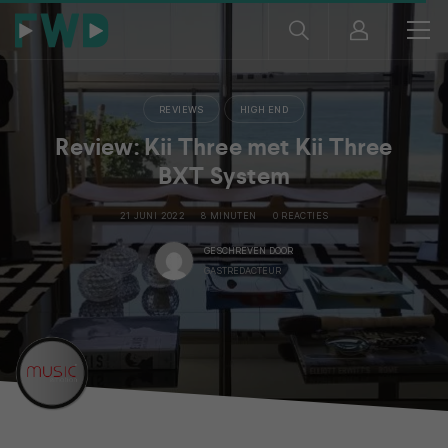
REVIEWS
HIGH END
Review: Kii Three met Kii Three
BXT System
21 JUNI 2022
8 MINUTEN
0 REACTIES
GESCHREVEN DOOR
GASTREDACTEUR