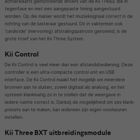
achterwaarts gemonteerde drivers van de Kii THREE die in
tegenfase en met een aangepaste timing aangestuurd
worden. Op die manier wordt het muzieksignaal correct in de
richting van de luisteraar gestuurd. Dit in vaktermen ook
‘cardioïde’ (niervormig) afstralingspatroon genoemd, is de
grote troef van het Kii Three System.
Kii Control
De Kii Control is veel meer dan een afstandsbediening. Deze
controller is een ultra-compacte control unit en USB
interface. De Kii Control maakt het mogelijk om meerdere
bronnen aan te sluiten, zowel digitaal als analoog, en het
systeem klankmatig zo in te stellen dat de weergave in
iedere ruimte correct is. Dankzij de mogelijkheid om zes klank-
presets aan te maken, kan iedereen zijn eigen voorkeuren
instellen.
Kii Three BXT uitbreidingsmodule