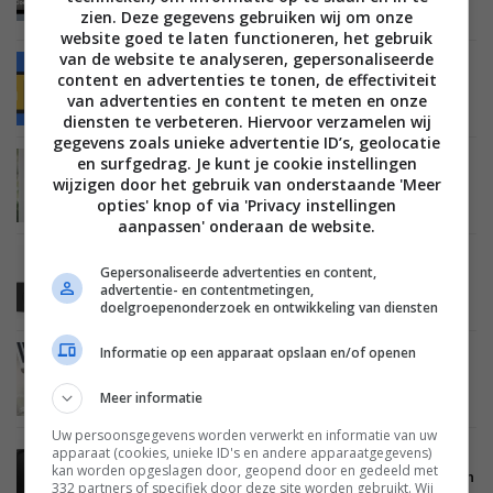
‘Nuki bereidt komst deur met ingebouwd slim
zien. Deze gegevens gebruiken wij om onze
slot voor’
website goed te laten functioneren, het gebruik
van de website te analyseren, gepersonaliseerde
MOBILE
07 MAART 2020
content en advertenties te tonen, de effectiviteit
Google Smart Lock: wat is het en wat heb je
van advertenties en content te meten en onze
eraan?
diensten te verbeteren. Hiervoor verzamelen wij
gegevens zoals unieke advertentie ID’s, geolocatie
en surfgedrag. Je kunt je cookie instellingen
SMARTHOME
30 OKTOBER 2019
wijzigen door het gebruik van onderstaande 'Meer
Nuki presenteert Nachtmodus voor Nuki Smart
opties' knop of via 'Privacy instellingen
Lock
aanpassen' onderaan de website.
SMARTHOME
09 NOVEMBER 2018
Gepersonaliseerde advertenties en content,
Slim slot Nuki Smart Lock 2.0 nu verkrijgbaar in
advertentie- en contentmetingen,
Nederland
doelgroepenonderzoek en ontwikkeling van diensten
Informatie op een apparaat opslaan en/of openen
SMARTHOME
17 APRIL 2018
Slimme slotenmaker Nuki gaat samenwerken
Meer informatie
met Airbnb
Uw persoonsgegevens worden verwerkt en informatie van uw
apparaat (cookies, unieke ID's en andere apparaatgegevens)
SMARTHOME
30 JUNI 2017
kan worden opgeslagen door, geopend door en gedeeld met
August vereenvoudigt gebruik van Smart Lock en
332 partners of specifiek door deze site worden gebruikt. Wij