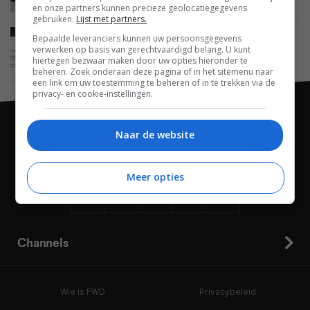
Doorbell Cam
en onze partners kunnen precieze geolocatiegegevens
gebruiken.
Lijst met partners.
Bepaalde leveranciers kunnen uw persoonsgegevens
MOBILE
29 MEI 2015
verwerken op basis van gerechtvaardigd belang. U kunt
Smart Lock fungeert straks ook als
hiertegen bezwaar maken door uw opties hieronder te
wachtwoordmanager
beheren. Zoek onderaan deze pagina of in het sitemenu naar
een link om uw toestemming te beheren of in te trekken via de
privacy- en cookie-instellingen.
Naar de website
Meer opties
Channels
Wie is FWD
Privacybeleid