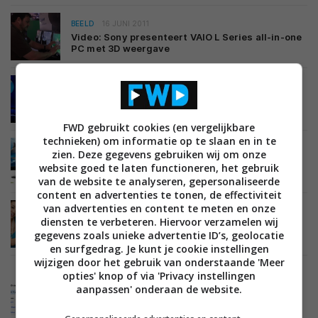
BEELD
16 JUNI 2011
Video: Sony presenteert VAIO L Series all-in-one
PC met 3D weergave
BEELD
07 JUNI 2011
Sony lanceert PlayStation 3D monitor en 3D
brillen
FWD gebruikt cookies (en vergelijkbare
technieken) om informatie op te slaan en in te
BEELD
01 JUNI 2011
zien. Deze gegevens gebruiken wij om onze
ViewSonic lanceert 24 inch 3D LCD monitor
website goed te laten functioneren, het gebruik
van de website te analyseren, gepersonaliseerde
content en advertenties te tonen, de effectiviteit
van advertenties en content te meten en onze
BEELD
31 MEI 2011
diensten te verbeteren. Hiervoor verzamelen wij
LG onthult All-In-One PC met touchscreen en
gegevens zoals unieke advertentie ID’s, geolocatie
passief 3D (video)
en surfgedrag. Je kunt je cookie instellingen
wijzigen door het gebruik van onderstaande 'Meer
opties' knop of via 'Privacy instellingen
aanpassen' onderaan de website.
BEELD
26 MEI 2011
YouTube biedt nu Nvidia 3D Vision video