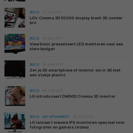
BEELD
12 JULI 2011
LG’s Cinema 3D D2000 display biedt 3D zonder
bril
BEELD
04 JULI 2011
ViewSonic presenteert LED monitoren voor een
klein budget
BEELD
30 JUNI 2011
Zet je 2D smartphone of monitor om in 3D met
een stukje plastic
BEELD
28 JUNI 2011
LG introduceert DM50D Cinema 3D monitor
BEELD
ENTERTAINMENT
20 JUNI 2011
LG lanceert nieuwe IPS monitoren speciaal voor
fotografen en gamers (video)