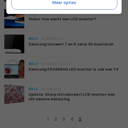
Meer opties
BEELD
05 APRIL 2011
Video: Hoe werkt een LCD monitor?
BEELD
25 MAART 2011
Samsung lanceert 7 en 9 serie 3D monitoren
BEELD
05 AUGUSTUS 2010
Samsung FX2490HD LED monitor is ook een TV
BEELD
09 JUNI 2010
Update: Sharp introduceert LCD monitor met
ultradunne behuizing
1
2
3
4
5