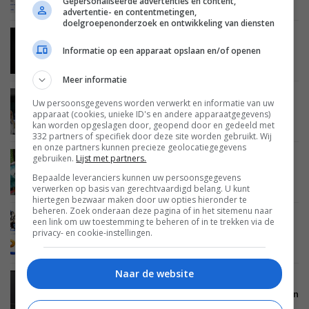
Gepersonaliseerde advertenties en content,
streaming
advertentie- en contentmetingen,
doelgroepenonderzoek en ontwikkeling van diensten
BEELD
25 MEI 2011
Informatie op een apparaat opslaan en/of openen
Sony’s nieuwe OLED display belooft een hogere
kwaliteit en betere helderheid
Meer informatie
BEELD
17 MEI 2011
Uw persoonsgegevens worden verwerkt en informatie van uw
Samsung toont nieuwste display technieken
apparaat (cookies, unieke ID's en andere apparaatgegevens)
tijdens SID 2011
kan worden opgeslagen door, geopend door en gedeeld met
332 partners of specifiek door deze site worden gebruikt. Wij
en onze partners kunnen precieze geolocatiegegevens
gebruiken.
Lijst met partners.
BEELD
26 APRIL 2011
LG onthult nieuwe Cinema 3D LCD monitoren
Bepaalde leveranciers kunnen uw persoonsgegevens
zonder flikkering
verwerken op basis van gerechtvaardigd belang. U kunt
hiertegen bezwaar maken door uw opties hieronder te
beheren. Zoek onderaan deze pagina of in het sitemenu naar
een link om uw toestemming te beheren of in te trekken via de
BEELD
14 APRIL 2011
privacy- en cookie-instellingen.
Acer lanceert twee 3D monitoren
Naar de website
BEELD
14 APRIL 2011
Video: Sony houdt de OLED droom levend met een
‘budget’ monitor lijn