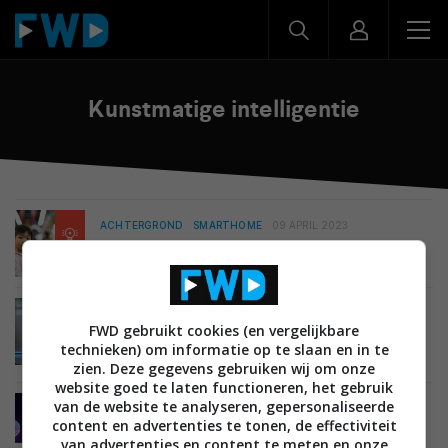
Kunstmatige intelligentie
ACHTERGROND
SMARTHOME
09 APRIL 2023
Wat kan kunstmatige intelligentie betekenen
voor je smarthome?
NIEUWS
SMARTHOME
BEELD EN GELUID
FWD gebruikt cookies (en vergelijkbare
24 SEPTEMBER 2020
technieken) om informatie op te slaan en in te
Amazon kondigt vierde generatie Echo met rond
ontwerp aan
zien. Deze gegevens gebruiken wij om onze
website goed te laten functioneren, het gebruik
van de website te analyseren, gepersonaliseerde
SMARTHOME
15 MEI 2020
content en advertenties te tonen, de effectiviteit
Ezviz C3X: beveiligingscamera met twee lenzen
van advertenties en content te meten en onze
ziet goed in het donker