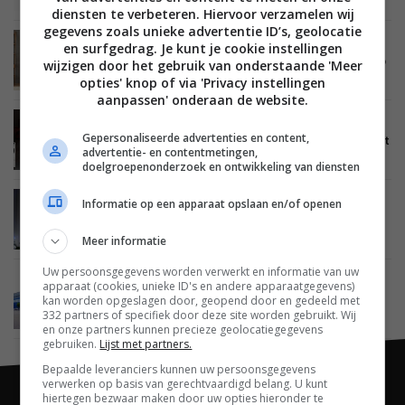
diensten te verbeteren. Hiervoor verzamelen wij
gegevens zoals unieke advertentie ID’s, geolocatie
SMARTHOME
03 SEPTEMBER 2019
en surfgedrag. Je kunt je cookie instellingen
Slimme LG-wasmachine kiest wasprogramma op
wijzigen door het gebruik van onderstaande 'Meer
basis van inhoud
opties' knop of via 'Privacy instellingen
aanpassen' onderaan de website.
SMARTHOME
29 AUGUSTUS 2019
Gepersonaliseerde advertenties en content,
LG’s proactieve intelligentie helpt problemen met
advertentie- en contentmetingen,
apparaten voorkomen
doelgroepenonderzoek en ontwikkeling van diensten
Informatie op een apparaat opslaan en/of openen
SMARTHOME
01 JULI 2019
Amazon-medewerker maakt kattenluik met
kunstmatige intelligentie
Meer informatie
Uw persoonsgegevens worden verwerkt en informatie van uw
SMARTHOME
03 MEI 2017
apparaat (cookies, unieke ID's en andere apparaatgegevens)
Kunstmatige intelligentie in meubels? IKEA wil
kan worden opgeslagen door, geopend door en gedeeld met
het wel
332 partners of specifiek door deze site worden gebruikt. Wij
en onze partners kunnen precieze geolocatiegegevens
gebruiken.
Lijst met partners.
Bepaalde leveranciers kunnen uw persoonsgegevens
verwerken op basis van gerechtvaardigd belang. U kunt
hiertegen bezwaar maken door uw opties hieronder te